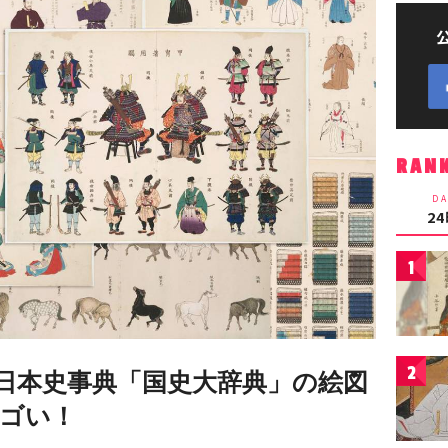
RAN
DA
2
1
2
日本史事典「国史大辞典」の絵図
ゴい！