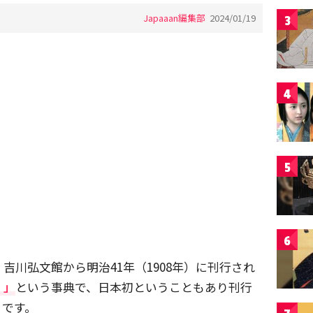
Japaaan編集部
2024/01/19
3
4
5
6
吉川弘文館から明治41年（1908年）に刊行され
）」
という事典で、日本初ということもあり刊行
うです。