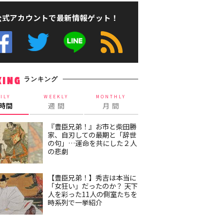
公式アカウントで最新情報ゲット！
ランキング
KING
ILY
WEEKLY
MONTHLY
4時間
週 間
月 間
『豊臣兄弟！』お市と柴田勝
家、自刃しての最期と「辞世
の句」…運命を共にした２人
の悲劇
【豊臣兄弟！】秀吉は本当に
「女狂い」だったのか？ 天下
人を彩った11人の側室たちを
時系列で一挙紹介