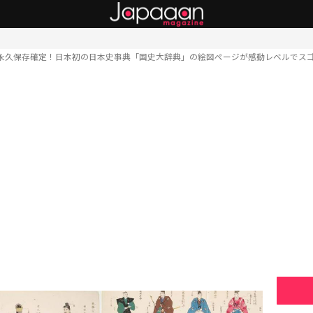
永久保存確定！日本初の日本史事典「国史大辞典」の絵図ページが感動レベルでス