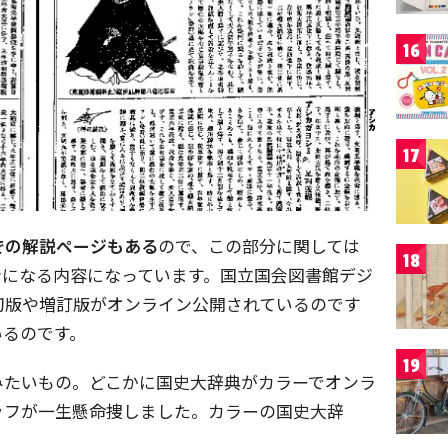
16
17
での解説ページもある
ので、この部分に関しては
18
考になる内容になっています。国立国会図書館デジ
初版や増訂版がオンライン公開されているのです
いるのです。
19
みたいもの。どこかに国史大辞典がカラーでオンラ
ッフが一生懸命捜しました。カラーの国史大辞