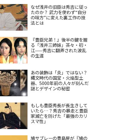
なぜ浅井の旧臣は秀吉に従っ
たのか？ 武力を使わず“自分
の味方”に変えた裏工作の技
法とは
『豊臣兄弟！』後半の鍵を握
る「浅井三姉妹」茶々・初・
江——秀吉に翻弄された波乱
の生涯
あの装飾は「炎」ではない？
縄文時代の国宝・火焔型土
器、5000年前の人々が刻んだ
謎とデザインの秘密
もしも豊臣秀長が長生きして
いたら…？秀吉の暴走と豊臣
家滅亡を防げた「最強のカリ
スマ性」
鳩サブレーの豊島屋が『鳩の