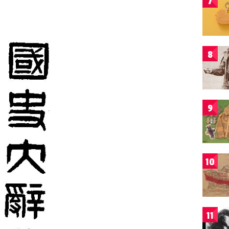
7
8
9
10
11