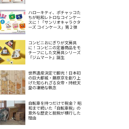
ハローキティ、ポチャッコた
ちが昭和レトロなコインケー
スに！「サンリオキャラクタ
ーズ コインケース」第２弾
コンビニおにぎりが文房具
に！コンビニの定番商品をモ
チーフにした文房具シリーズ
『ジムマート』誕生
世界遺産決定で脚光！日本初
の巨大都城・藤原京を創り上
げた知られざる女帝・持統天
皇の凄絶な執念
自転車を持つだけで税金？ 昭
和まで続いた「自転車税」の
意外な歴史と脱税が横行した
理由