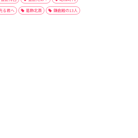
光る君へ
葛飾北斎
鎌倉殿の13人