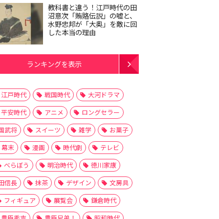
教科書と違う！江戸時代の田
沼意次「賄賂伝説」の嘘と、
水野忠邦が「大奥」を敵に回
した本当の理由
ランキングを表示
江戸時代
戦国時代
大河ドラマ
平安時代
アニメ
ロングセラー
国武将
スイーツ
雑学
お菓子
幕末
漫画
時代劇
テレビ
べらぼう
明治時代
徳川家康
田信長
抹茶
デザイン
文房具
フィギュア
展覧会
鎌倉時代
豊臣秀吉
豊臣兄弟！
昭和時代