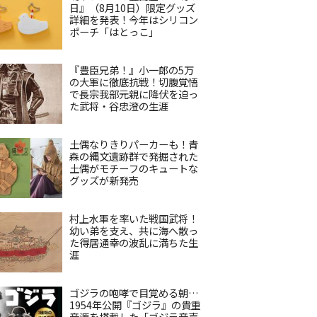
日』（8月10日）限定グッズ
詳細を発表！今年はシリコン
ポーチ「はとっこ」
『豊臣兄弟！』小一郎の5万
の大軍に徹底抗戦！切腹覚悟
で長宗我部元親に降伏を迫っ
た武将・谷忠澄の生涯
土偶なりきりパーカーも！青
森の縄文遺跡群で発掘された
土偶がモチーフのキュートな
グッズが新発売
村上水軍を率いた戦国武将！
幼い弟を支え、共に海へ散っ
た得居通幸の波乱に満ちた生
涯
ゴジラの咆哮で目覚める朝…
1954年公開『ゴジラ』の貴重
音源を搭載した「ゴジラ音声