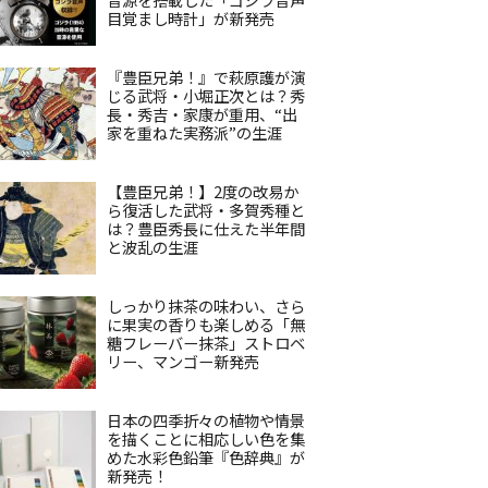
目覚まし時計」が新発売
『豊臣兄弟！』で萩原護が演
じる武将・小堀正次とは？秀
長・秀吉・家康が重用、“出
家を重ねた実務派”の生涯
【豊臣兄弟！】2度の改易か
ら復活した武将・多賀秀種と
は？豊臣秀長に仕えた半年間
と波乱の生涯
しっかり抹茶の味わい、さら
に果実の香りも楽しめる「無
糖フレーバー抹茶」ストロベ
リー、マンゴー新発売
日本の四季折々の植物や情景
を描くことに相応しい色を集
めた水彩色鉛筆『色辞典』が
新発売！