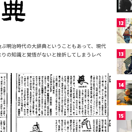
12
及ぶ明治時代の大辞典ということもあって、現代
なりの知識と覚悟がないと挫折してしまうレベ
13
14
15