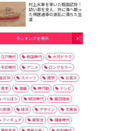
村上水軍を率いた戦国武将！
幼い弟を支え、共に海へ散っ
た得居通幸の波乱に満ちた生
涯
ランキングを表示
江戸時代
戦国時代
大河ドラマ
平安時代
アニメ
ロングセラー
国武将
スイーツ
雑学
お菓子
幕末
漫画
時代劇
テレビ
べらぼう
明治時代
織田信長
川家康
抹茶
デザイン
文房具
フィギュア
展覧会
鎌倉時代
豊臣秀吉
豊臣兄弟！
昭和時代