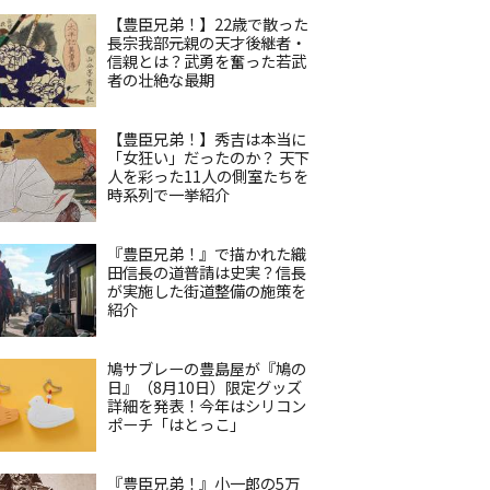
【豊臣兄弟！】22歳で散った
長宗我部元親の天才後継者・
信親とは？武勇を奮った若武
者の壮絶な最期
【豊臣兄弟！】秀吉は本当に
「女狂い」だったのか？ 天下
人を彩った11人の側室たちを
時系列で一挙紹介
『豊臣兄弟！』で描かれた織
田信長の道普請は史実？信長
が実施した街道整備の施策を
紹介
鳩サブレーの豊島屋が『鳩の
日』（8月10日）限定グッズ
詳細を発表！今年はシリコン
ポーチ「はとっこ」
『豊臣兄弟！』小一郎の5万