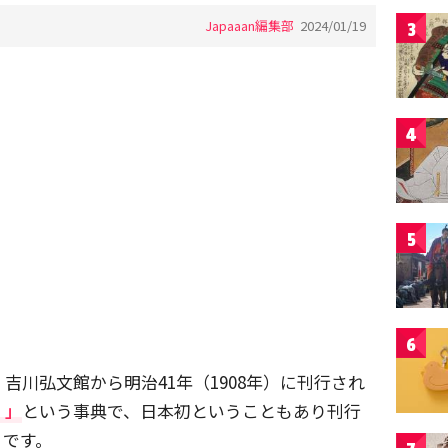
Japaaan編集部
2024/01/19
3
4
5
6
吉川弘文館から明治41年（1908年）に刊行され
）」
という事典で、日本初ということもあり刊行
うです。