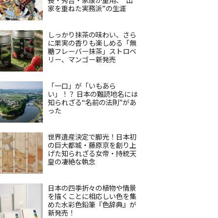
家を重ねた実務派”の生涯
しっかり抹茶の味わい、さら
に果実の香りも楽しめる「無
糖フレーバー抹茶」ストロベ
リー、マンゴー新発売
「一口」が「いもあら
い」！？ 日本の難読地名には
知られざる“名前の法則”があ
った
世界遺産決定で脚光！日本初
の巨大都城・藤原京を創り上
げた知られざる女帝・持統天
皇の凄絶な執念
日本の四季折々の植物や情景
を描くことに相応しい色を集
めた水彩色鉛筆『色辞典』が
新発売！