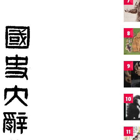
7
8
9
10
11