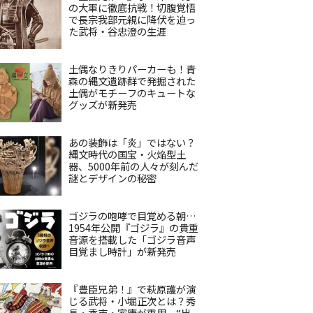
の大軍に徹底抗戦！切腹覚悟
で長宗我部元親に降伏を迫っ
た武将・谷忠澄の生涯
土偶なりきりパーカーも！青
森の縄文遺跡群で発掘された
土偶がモチーフのキュートな
グッズが新発売
あの装飾は「炎」ではない？
縄文時代の国宝・火焔型土
器、5000年前の人々が刻んだ
謎とデザインの秘密
ゴジラの咆哮で目覚める朝…
1954年公開『ゴジラ』の貴重
音源を搭載した「ゴジラ音声
目覚まし時計」が新発売
『豊臣兄弟！』で萩原護が演
じる武将・小堀正次とは？秀
長・秀吉・家康が重用、“出