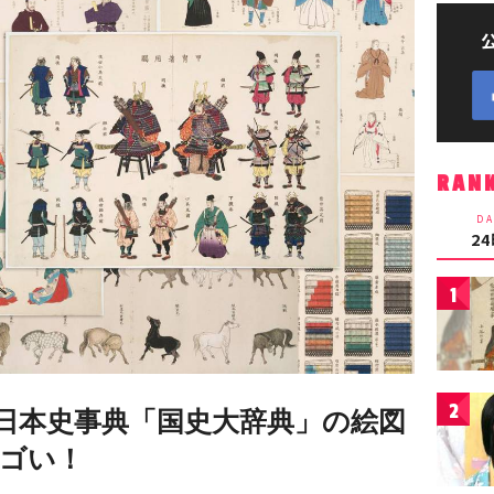
RAN
DA
2
1
2
日本史事典「国史大辞典」の絵図
ゴい！