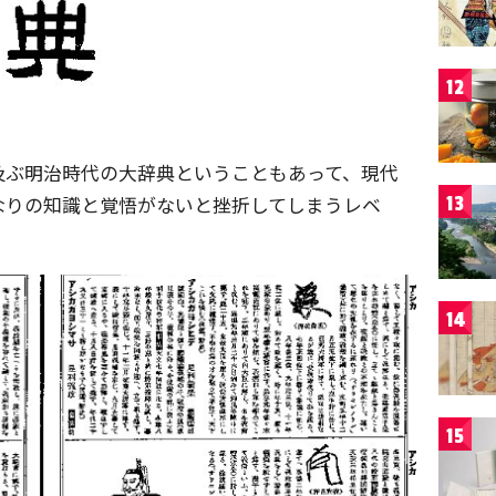
12
及ぶ明治時代の大辞典ということもあって、現代
なりの知識と覚悟がないと挫折してしまうレベ
13
14
15