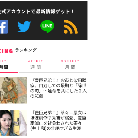
公式アカウントで最新情報ゲット！
ランキング
KING
ILY
WEEKLY
MONTHLY
4時間
週 間
月 間
『豊臣兄弟！』お市と柴田勝
家、自刃しての最期と「辞世
の句」…運命を共にした２人
の悲劇
『豊臣兄弟！』茶々＝悪女は
ほぼ創作？秀吉が溺愛、豊臣
家滅亡を背負わされた茶々
(井上和)の壮絶すぎる生涯