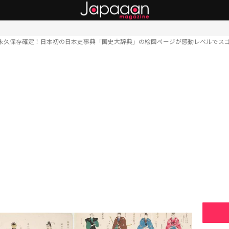
永久保存確定！日本初の日本史事典「国史大辞典」の絵図ページが感動レベルでス