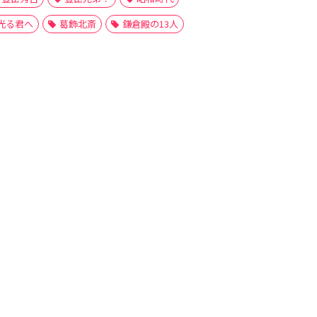
光る君へ
葛飾北斎
鎌倉殿の13人