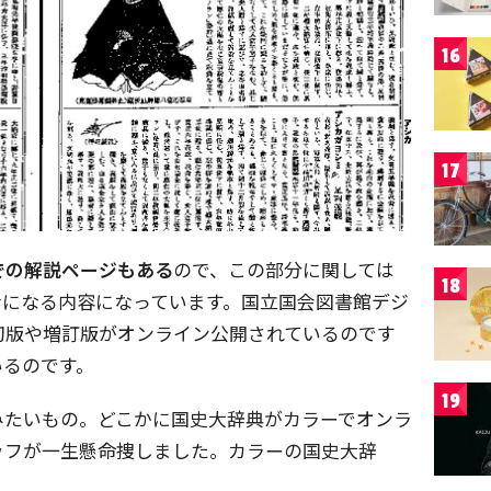
16
17
での解説ページもある
ので、この部分に関しては
18
考になる内容になっています。国立国会図書館デジ
初版や増訂版がオンライン公開されているのです
いるのです。
19
みたいもの。どこかに国史大辞典がカラーでオンラ
ッフが一生懸命捜しました。カラーの国史大辞