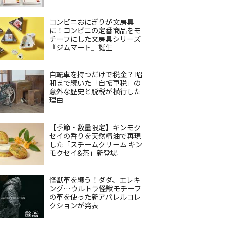
コンビニおにぎりが文房具
に！コンビニの定番商品をモ
チーフにした文房具シリーズ
『ジムマート』誕生
自転車を持つだけで税金？ 昭
和まで続いた「自転車税」の
意外な歴史と脱税が横行した
理由
【季節・数量限定】キンモク
セイの香りを天然精油で再現
した「スチームクリーム キン
モクセイ&茶」新登場
怪獣革を纏う！ダダ、エレキ
ング…ウルトラ怪獣モチーフ
の革を使った新アパレルコレ
クションが発表