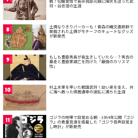
戦！切腹覚悟で長宗我部元親に降伏を迫った武
将・谷忠澄の生涯
土偶なりきりパーカーも！青森の縄文遺跡群で
8
発掘された土偶がモチーフのキュートなグッズ
が新発売
もしも豊臣秀長が長生きしていたら…？秀吉の
9
暴走と豊臣家滅亡を防げた「最強のカリスマ
性」
村上水軍を率いた戦国武将！幼い弟を支え、共
10
に海へ散った得居通幸の波乱に満ちた生涯
ゴジラの咆哮で目覚める朝…1954年公開『ゴジ
11
ラ』の貴重音源を搭載した「ゴジラ音声目覚ま
し時計」が新発売