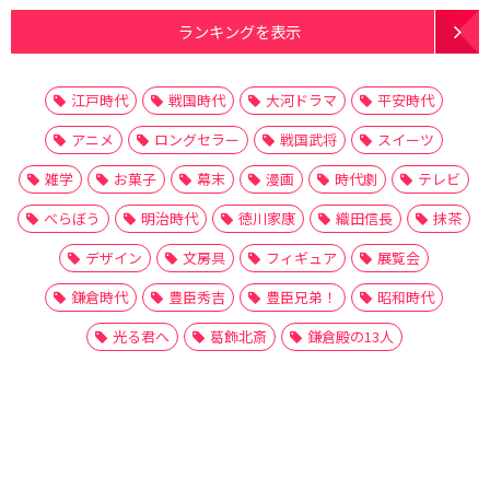
ランキングを表示
江戸時代
戦国時代
大河ドラマ
平安時代
アニメ
ロングセラー
戦国武将
スイーツ
雑学
お菓子
幕末
漫画
時代劇
テレビ
べらぼう
明治時代
徳川家康
織田信長
抹茶
デザイン
文房具
フィギュア
展覧会
鎌倉時代
豊臣秀吉
豊臣兄弟！
昭和時代
光る君へ
葛飾北斎
鎌倉殿の13人