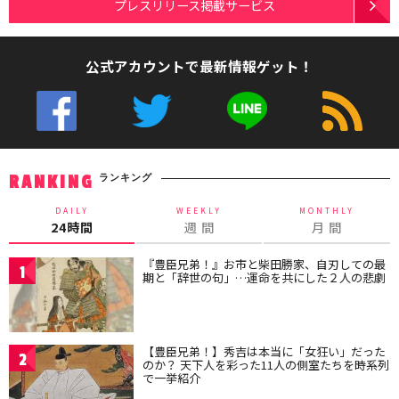
プレスリリース掲載サービス
公式アカウントで最新情報ゲット！
ランキング
RANKING
DAILY
WEEKLY
MONTHLY
24時間
週 間
月 間
『豊臣兄弟！』お市と柴田勝家、自刃しての最
1
期と「辞世の句」…運命を共にした２人の悲劇
【豊臣兄弟！】秀吉は本当に「女狂い」だった
2
のか？ 天下人を彩った11人の側室たちを時系列
で一挙紹介