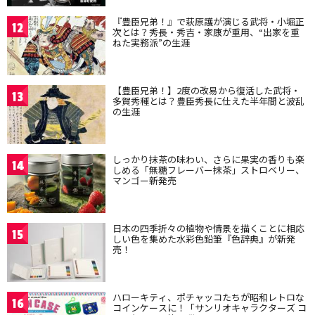
『豊臣兄弟！』で萩原護が演じる武将・小堀正
12
次とは？秀長・秀吉・家康が重用、“出家を重
ねた実務派”の生涯
【豊臣兄弟！】2度の改易から復活した武将・
13
多賀秀種とは？豊臣秀長に仕えた半年間と波乱
の生涯
しっかり抹茶の味わい、さらに果実の香りも楽
14
しめる「無糖フレーバー抹茶」ストロベリー、
マンゴー新発売
日本の四季折々の植物や情景を描くことに相応
15
しい色を集めた水彩色鉛筆『色辞典』が新発
売！
ハローキティ、ポチャッコたちが昭和レトロな
16
コインケースに！「サンリオキャラクターズ コ