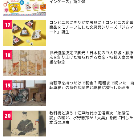
インケース」第２弾
コンビニおにぎりが文房具に！コンビニの定番
17
商品をモチーフにした文房具シリーズ『ジムマ
ート』誕生
世界遺産決定で脚光！日本初の巨大都城・藤原
18
京を創り上げた知られざる女帝・持統天皇の凄
絶な執念
自転車を持つだけで税金？ 昭和まで続いた「自
19
転車税」の意外な歴史と脱税が横行した理由
教科書と違う！江戸時代の田沼意次「賄賂伝
20
説」の嘘と、水野忠邦が「大奥」を敵に回した
本当の理由