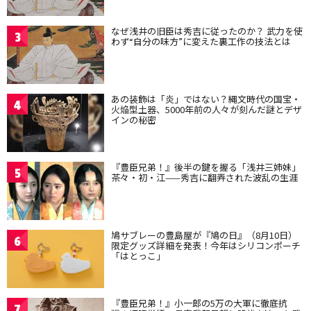
なぜ浅井の旧臣は秀吉に従ったのか？ 武力を使
3
わず“自分の味方”に変えた裏工作の技法とは
あの装飾は「炎」ではない？縄文時代の国宝・
4
火焔型土器、5000年前の人々が刻んだ謎とデザ
インの秘密
『豊臣兄弟！』後半の鍵を握る「浅井三姉妹」
5
茶々・初・江——秀吉に翻弄された波乱の生涯
鳩サブレーの豊島屋が『鳩の日』（8月10日）
6
限定グッズ詳細を発表！今年はシリコンポーチ
「はとっこ」
『豊臣兄弟！』小一郎の5万の大軍に徹底抗
7