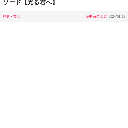
ソード【光る君へ】
歴史・文化
歴史 好き太郎
2024/01/19