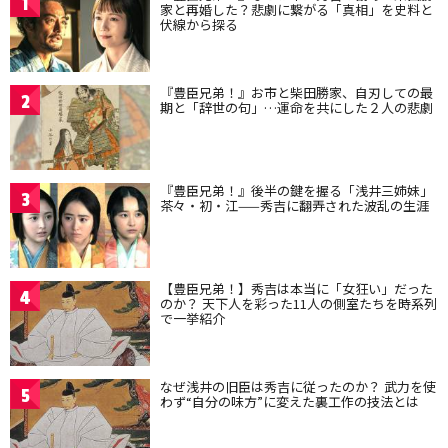
1
家と再婚した？悲劇に繋がる「真相」を史料と
伏線から探る
『豊臣兄弟！』お市と柴田勝家、自刃しての最
2
期と「辞世の句」…運命を共にした２人の悲劇
『豊臣兄弟！』後半の鍵を握る「浅井三姉妹」
3
茶々・初・江——秀吉に翻弄された波乱の生涯
【豊臣兄弟！】秀吉は本当に「女狂い」だった
4
のか？ 天下人を彩った11人の側室たちを時系列
で一挙紹介
なぜ浅井の旧臣は秀吉に従ったのか？ 武力を使
5
わず“自分の味方”に変えた裏工作の技法とは