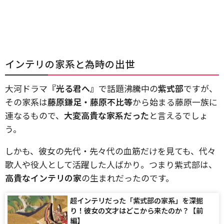
インテリの家系と為時の出世
大河ドラマ
『光る君へ』
で話題沸騰中の
紫式部
ですが、
その家系は
藤原鎌足・藤原不比等
から始まる藤原一族に
連なるもので、
大変高貴な家系だった
と言えるでしょ
う。
しかも、彼女の先代・先々代の血筋だけを見ても、代々
歌人や役人として活躍した人ばかり。つまり紫式部は、
高貴なインテリの家
の生まれだったのです。
超インテリだった「紫式部の家系」を深掘
り！彼女の文才はどこから来たのか？【前
編】