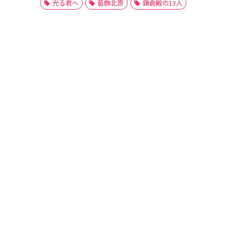
光る君へ
葛飾北斎
鎌倉殿の13人