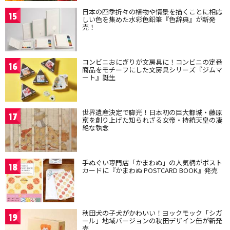
日本の四季折々の植物や情景を描くことに相応
15
しい色を集めた水彩色鉛筆『色辞典』が新発
売！
コンビニおにぎりが文房具に！コンビニの定番
16
商品をモチーフにした文房具シリーズ『ジムマ
ート』誕生
世界遺産決定で脚光！日本初の巨大都城・藤原
17
京を創り上げた知られざる女帝・持統天皇の凄
絶な執念
手ぬぐい専門店「かまわぬ」の人気柄がポスト
18
カードに『かまわぬ POSTCARD BOOK』発売
秋田犬の子犬がかわいい！ヨックモック「シガ
19
ール」地域バージョンの秋田デザイン缶が新発
売