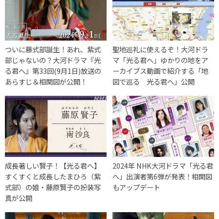
ついに藤式部誕生！あれ、紫式
聖地巡礼に使えるぞ！大河ドラ
部じゃないの？大河ドラマ『光
マ「光る君へ」ゆかりの地をア
る君へ』第33回(9月1日)放送の
ーカイブス動画で紹介する「地
あらすじ＆相関図が公開！
図で巡る 光る君へ」公開
成長著しい賢子！【光る君へ】
2024年 NHK大河ドラマ「光る君
すくすくと成長したまひろ（紫
へ」出演者第6弾が発表！相関図
式部）の娘・藤原賢子の扮装写
もアップデート
真が公開