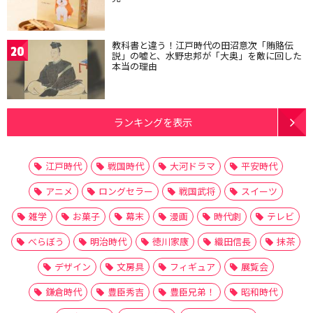
教科書と違う！江戸時代の田沼意次「賄賂伝
20
説」の嘘と、水野忠邦が「大奥」を敵に回した
本当の理由
ランキングを表示
江戸時代
戦国時代
大河ドラマ
平安時代
アニメ
ロングセラー
戦国武将
スイーツ
雑学
お菓子
幕末
漫画
時代劇
テレビ
べらぼう
明治時代
徳川家康
織田信長
抹茶
デザイン
文房具
フィギュア
展覧会
鎌倉時代
豊臣秀吉
豊臣兄弟！
昭和時代