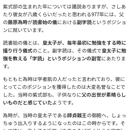
紫式部の生まれた年については諸説ありますが、さしあ
たり彼女が八歳くらいだったと思われる977年には、父
の
藤原為時
が
読書始の儀
における
副字読
というポジショ
ンに就いています。
読書始の儀とは、
皇太子が、毎年最初に勉強をする時に
撮り行う儀式
のこと。副字読は、その儀式で
皇太子に勉
強を教える「字読」というポジションの副官
にあたりま
す。
もともと為時は学者肌の人だったと言われており、彼に
とってこのポジションを獲得したのは大変名誉なことで
した。当時の紫式部も、子供なりに
父の出世が素晴らし
いものだと感じていた
ようです。
為時が、当時の皇太子である
師貞親王
の御殿へ、しょっ
ちゅう出入りするようになったのはこの時からです。そ