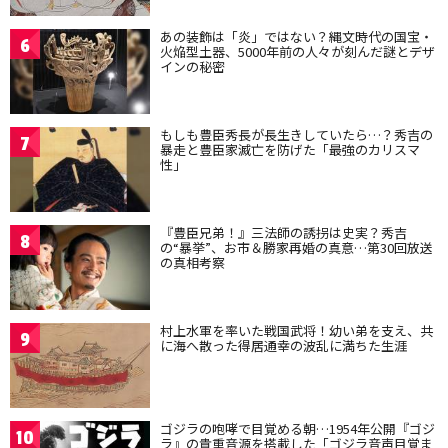
あの装飾は「炎」ではない？縄文時代の国宝・
6
火焔型土器、5000年前の人々が刻んだ謎とデザ
インの秘密
もしも豊臣秀長が長生きしていたら…？秀吉の
7
暴走と豊臣家滅亡を防げた「最強のカリスマ
性」
『豊臣兄弟！』三法師の誘拐は史実？秀吉
8
の“暴挙”、お市＆勝家再婚の真意…第30回放送
の真相考察
村上水軍を率いた戦国武将！幼い弟を支え、共
9
に海へ散った得居通幸の波乱に満ちた生涯
ゴジラの咆哮で目覚める朝…1954年公開『ゴジ
10
ラ』の貴重音源を搭載した「ゴジラ音声目覚ま