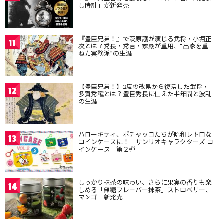
し時計」が新発売
『豊臣兄弟！』で萩原護が演じる武将・小堀正
11
次とは？秀長・秀吉・家康が重用、“出家を重
ねた実務派”の生涯
【豊臣兄弟！】2度の改易から復活した武将・
12
多賀秀種とは？豊臣秀長に仕えた半年間と波乱
の生涯
ハローキティ、ポチャッコたちが昭和レトロな
13
コインケースに！「サンリオキャラクターズ コ
インケース」第２弾
しっかり抹茶の味わい、さらに果実の香りも楽
14
しめる「無糖フレーバー抹茶」ストロベリー、
マンゴー新発売