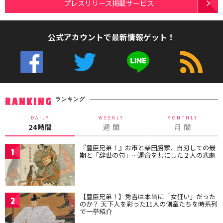
プレスリリース掲載サービス
公式アカウントで最新情報ゲット！
ランキング
RANKING
DAILY
WEEKLY
MONTHLY
24時間
週 間
月 間
『豊臣兄弟！』お市と柴田勝家、自刃しての最
1
期と「辞世の句」…運命を共にした２人の悲劇
【豊臣兄弟！】秀吉は本当に「女狂い」だった
2
のか？ 天下人を彩った11人の側室たちを時系列
で一挙紹介