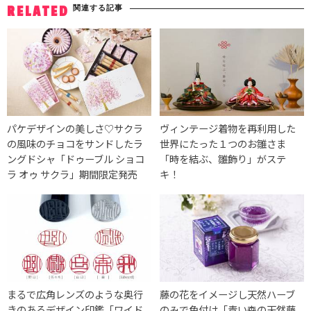
関連する記事
RELATED
パケデザインの美しさ♡サクラ
ヴィンテージ着物を再利用した
の風味のチョコをサンドしたラ
世界にたった１つのお雛さま
ングドシャ「ドゥーブル ショコ
「時を結ぶ、雛飾り」がステ
ラ オゥ サクラ」期間限定発売
キ！
まるで広角レンズのような奥行
藤の花をイメージし天然ハーブ
きのあるデザイン印鑑「ワイド
のみで色付け「青い森の天然藤