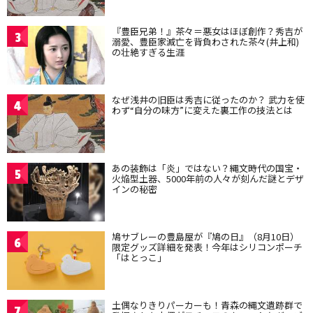
『豊臣兄弟！』茶々＝悪女はほぼ創作？秀吉が
3
溺愛、豊臣家滅亡を背負わされた茶々(井上和)
の壮絶すぎる生涯
なぜ浅井の旧臣は秀吉に従ったのか？ 武力を使
4
わず“自分の味方”に変えた裏工作の技法とは
あの装飾は「炎」ではない？縄文時代の国宝・
5
火焔型土器、5000年前の人々が刻んだ謎とデザ
インの秘密
鳩サブレーの豊島屋が『鳩の日』（8月10日）
6
限定グッズ詳細を発表！今年はシリコンポーチ
「はとっこ」
土偶なりきりパーカーも！青森の縄文遺跡群で
7