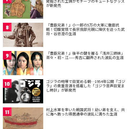
発掘された土偶がモチーフのキュートなグッズ
が新発売
『豊臣兄弟！』小一郎の5万の大軍に徹底抗
8
戦！切腹覚悟で長宗我部元親に降伏を迫った武
将・谷忠澄の生涯
『豊臣兄弟！』後半の鍵を握る「浅井三姉妹」
9
茶々・初・江——秀吉に翻弄された波乱の生涯
ゴジラの咆哮で目覚める朝…1954年公開『ゴジ
10
ラ』の貴重音源を搭載した「ゴジラ音声目覚ま
し時計」が新発売
村上水軍を率いた戦国武将！幼い弟を支え、共
11
に海へ散った得居通幸の波乱に満ちた生涯