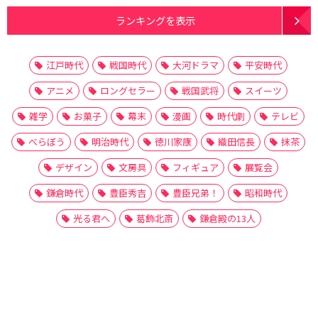
ランキングを表示
江戸時代
戦国時代
大河ドラマ
平安時代
アニメ
ロングセラー
戦国武将
スイーツ
雑学
お菓子
幕末
漫画
時代劇
テレビ
べらぼう
明治時代
徳川家康
織田信長
抹茶
デザイン
文房具
フィギュア
展覧会
鎌倉時代
豊臣秀吉
豊臣兄弟！
昭和時代
光る君へ
葛飾北斎
鎌倉殿の13人