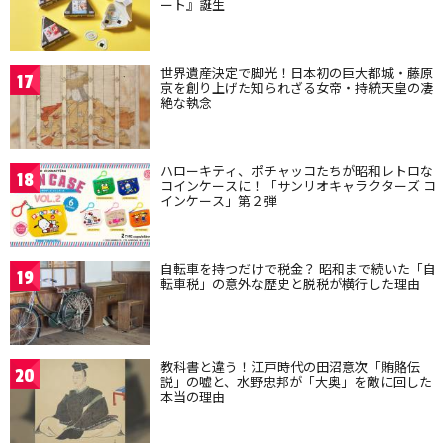
ート』誕生
世界遺産決定で脚光！日本初の巨大都城・藤原
17
京を創り上げた知られざる女帝・持統天皇の凄
絶な執念
ハローキティ、ポチャッコたちが昭和レトロな
18
コインケースに！「サンリオキャラクターズ コ
インケース」第２弾
自転車を持つだけで税金？ 昭和まで続いた「自
19
転車税」の意外な歴史と脱税が横行した理由
教科書と違う！江戸時代の田沼意次「賄賂伝
20
説」の嘘と、水野忠邦が「大奥」を敵に回した
本当の理由