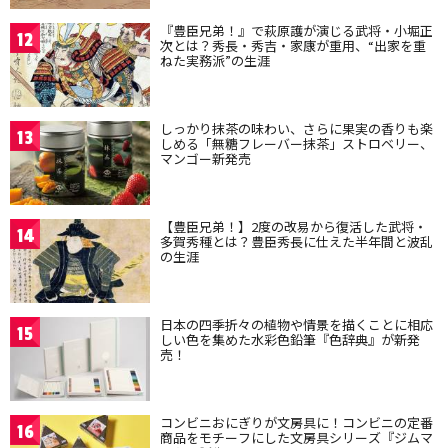
『豊臣兄弟！』で萩原護が演じる武将・小堀正
12
次とは？秀長・秀吉・家康が重用、“出家を重
ねた実務派”の生涯
しっかり抹茶の味わい、さらに果実の香りも楽
13
しめる「無糖フレーバー抹茶」ストロベリー、
マンゴー新発売
【豊臣兄弟！】2度の改易から復活した武将・
14
多賀秀種とは？豊臣秀長に仕えた半年間と波乱
の生涯
日本の四季折々の植物や情景を描くことに相応
15
しい色を集めた水彩色鉛筆『色辞典』が新発
売！
コンビニおにぎりが文房具に！コンビニの定番
16
商品をモチーフにした文房具シリーズ『ジムマ