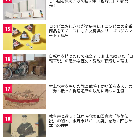
しい色を集めた水彩色鉛筆『色辞典』が新発
売！
コンビニおにぎりが文房具に！コンビニの定番
15
商品をモチーフにした文房具シリーズ『ジムマ
ート』誕生
自転車を持つだけで税金？ 昭和まで続いた「自
16
転車税」の意外な歴史と脱税が横行した理由
村上水軍を率いた戦国武将！幼い弟を支え、共
17
に海へ散った得居通幸の波乱に満ちた生涯
教科書と違う！江戸時代の田沼意次「賄賂伝
18
説」の嘘と、水野忠邦が「大奥」を敵に回した
本当の理由