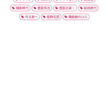
鎌倉時代
豊臣秀吉
豊臣兄弟！
昭和時代
光る君へ
葛飾北斎
鎌倉殿の13人