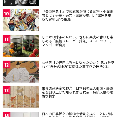
『豊臣兄弟！』で萩原護が演じる武将・小堀正
10
次とは？秀長・秀吉・家康が重用、“出家を重
ねた実務派”の生涯
しっかり抹茶の味わい、さらに果実の香りも楽
11
しめる「無糖フレーバー抹茶」ストロベリー、
マンゴー新発売
なぜ浅井の旧臣は秀吉に従ったのか？ 武力を使
12
わず“自分の味方”に変えた裏工作の技法とは
世界遺産決定で脚光！日本初の巨大都城・藤原
13
京を創り上げた知られざる女帝・持統天皇の凄
絶な執念
日本の四季折々の植物や情景を描くことに相応
14