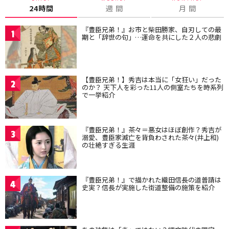
24時間
週 間
月 間
『豊臣兄弟！』お市と柴田勝家、自刃しての最
1
期と「辞世の句」…運命を共にした２人の悲劇
【豊臣兄弟！】秀吉は本当に「女狂い」だった
2
のか？ 天下人を彩った11人の側室たちを時系列
で一挙紹介
『豊臣兄弟！』茶々＝悪女はほぼ創作？秀吉が
3
溺愛、豊臣家滅亡を背負わされた茶々(井上和)
の壮絶すぎる生涯
『豊臣兄弟！』で描かれた織田信長の道普請は
4
史実？信長が実施した街道整備の施策を紹介