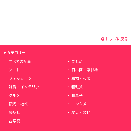
トップに戻る
カテゴリー
すべての記事
まとめ
アート
日本画・浮世絵
ファッション
着物・和服
雑貨・インテリア
和雑貨
グルメ
和菓子
観光・地域
エンタメ
暮らし
歴史・文化
古写真