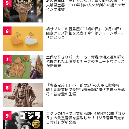
あの装飾は「炎」ではない？縄文時代の国宝・
5
火焔型土器、5000年前の人々が刻んだ謎とデザ
インの秘密
鳩サブレーの豊島屋が『鳩の日』（8月10日）
6
限定グッズ詳細を発表！今年はシリコンポーチ
「はとっこ」
土偶なりきりパーカーも！青森の縄文遺跡群で
7
発掘された土偶がモチーフのキュートなグッズ
が新発売
『豊臣兄弟！』小一郎の5万の大軍に徹底抗
8
戦！切腹覚悟で長宗我部元親に降伏を迫った武
将・谷忠澄の生涯
ゴジラの咆哮で目覚める朝…1954年公開『ゴジ
9
ラ』の貴重音源を搭載した「ゴジラ音声目覚ま
し時計」が新発売