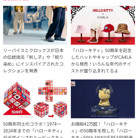
リーバイスとクロックスが日本
「ハローキティ」50周年を記念
の伝統技法「刺し子」や「絞り
したハットやキャップがCA4LA
染め」にインスパイアされたコ
から発売！いろんな年代のテイ
レクションを発表
ストが盛り込まれてるよ
50周年同士のコラボ！1974〜
お値段42万超！「ハローキテ
2024年までの「ハローキティ」
ィ」の50周年を祝した「ハロー
がデザインされルービックキュ
キティ50th ANNIVERSARY純金