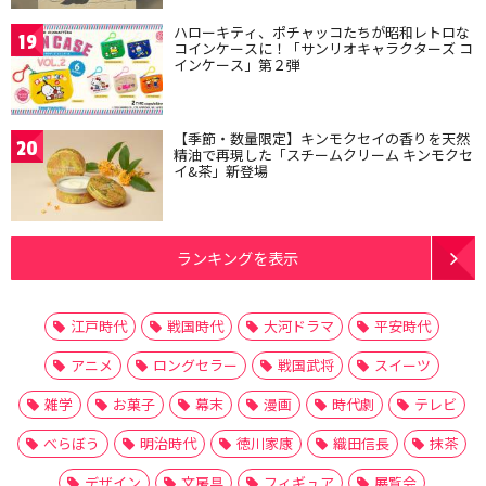
ハローキティ、ポチャッコたちが昭和レトロな
19
コインケースに！「サンリオキャラクターズ コ
インケース」第２弾
【季節・数量限定】キンモクセイの香りを天然
20
精油で再現した「スチームクリーム キンモクセ
イ&茶」新登場
ランキングを表示
江戸時代
戦国時代
大河ドラマ
平安時代
アニメ
ロングセラー
戦国武将
スイーツ
雑学
お菓子
幕末
漫画
時代劇
テレビ
べらぼう
明治時代
徳川家康
織田信長
抹茶
デザイン
文房具
フィギュア
展覧会