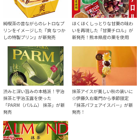
純喫茶の昔ながらのレトロなプ
ほくほくしっとりな甘栗の味わ
リンをイメージした『爽 なつか
いを再現した「甘栗チロル」が
しの特製プリン』が新発売
新発売！熊本県産の栗を使用
渋みと深い旨みの本格派！宇治
抹茶アイスが美しい秋の装いに
抹茶と宇治玉露を使った
☆伊藤久右衛門から季節限定
「PARM（パルム） 抹茶」が新
「抹茶パフェアイスバー」が新
発売
発売！