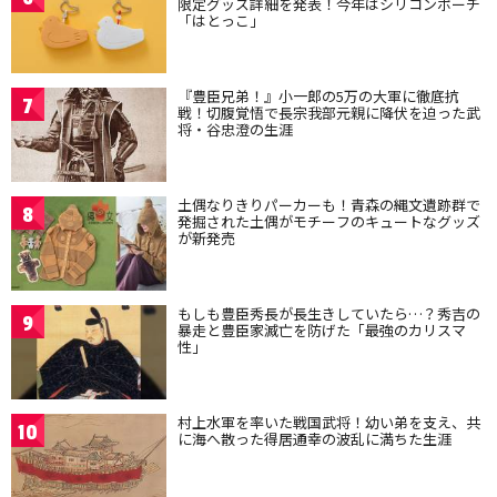
限定グッズ詳細を発表！今年はシリコンポーチ
「はとっこ」
『豊臣兄弟！』小一郎の5万の大軍に徹底抗
7
戦！切腹覚悟で長宗我部元親に降伏を迫った武
将・谷忠澄の生涯
土偶なりきりパーカーも！青森の縄文遺跡群で
8
発掘された土偶がモチーフのキュートなグッズ
が新発売
もしも豊臣秀長が長生きしていたら…？秀吉の
9
暴走と豊臣家滅亡を防げた「最強のカリスマ
性」
村上水軍を率いた戦国武将！幼い弟を支え、共
10
に海へ散った得居通幸の波乱に満ちた生涯