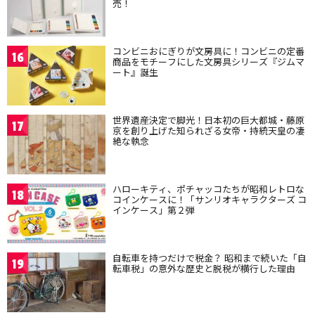
売！
コンビニおにぎりが文房具に！コンビニの定番
16
商品をモチーフにした文房具シリーズ『ジムマ
ート』誕生
世界遺産決定で脚光！日本初の巨大都城・藤原
17
京を創り上げた知られざる女帝・持統天皇の凄
絶な執念
ハローキティ、ポチャッコたちが昭和レトロな
18
コインケースに！「サンリオキャラクターズ コ
インケース」第２弾
自転車を持つだけで税金？ 昭和まで続いた「自
19
転車税」の意外な歴史と脱税が横行した理由