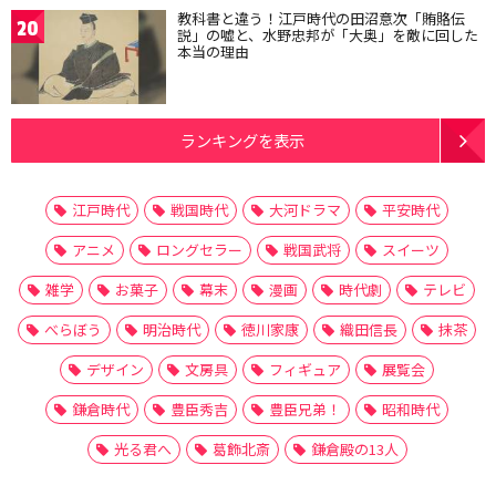
教科書と違う！江戸時代の田沼意次「賄賂伝
20
説」の嘘と、水野忠邦が「大奥」を敵に回した
本当の理由
ランキングを表示
江戸時代
戦国時代
大河ドラマ
平安時代
アニメ
ロングセラー
戦国武将
スイーツ
雑学
お菓子
幕末
漫画
時代劇
テレビ
べらぼう
明治時代
徳川家康
織田信長
抹茶
デザイン
文房具
フィギュア
展覧会
鎌倉時代
豊臣秀吉
豊臣兄弟！
昭和時代
光る君へ
葛飾北斎
鎌倉殿の13人