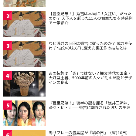
【豊臣兄弟！】秀吉は本当に「女狂い」だった
2
のか？ 天下人を彩った11人の側室たちを時系列
で一挙紹介
なぜ浅井の旧臣は秀吉に従ったのか？ 武力を使
3
わず“自分の味方”に変えた裏工作の技法とは
あの装飾は「炎」ではない？縄文時代の国宝・
4
火焔型土器、5000年前の人々が刻んだ謎とデザ
インの秘密
『豊臣兄弟！』後半の鍵を握る「浅井三姉妹」
5
茶々・初・江——秀吉に翻弄された波乱の生涯
鳩サブレーの豊島屋が『鳩の日』（8月10日）
6