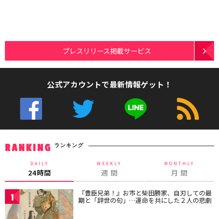
プレスリリース掲載サービス
公式アカウントで最新情報ゲット！
ランキング
RANKING
DAILY
WEEKLY
MONTHLY
24時間
週 間
月 間
『豊臣兄弟！』お市と柴田勝家、自刃しての最
1
期と「辞世の句」…運命を共にした２人の悲劇