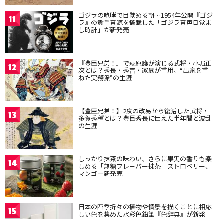
ゴジラの咆哮で目覚める朝…1954年公開『ゴジ
11
ラ』の貴重音源を搭載した「ゴジラ音声目覚ま
し時計」が新発売
『豊臣兄弟！』で萩原護が演じる武将・小堀正
12
次とは？秀長・秀吉・家康が重用、“出家を重
ねた実務派”の生涯
【豊臣兄弟！】2度の改易から復活した武将・
13
多賀秀種とは？豊臣秀長に仕えた半年間と波乱
の生涯
しっかり抹茶の味わい、さらに果実の香りも楽
14
しめる「無糖フレーバー抹茶」ストロベリー、
マンゴー新発売
日本の四季折々の植物や情景を描くことに相応
15
しい色を集めた水彩色鉛筆『色辞典』が新発