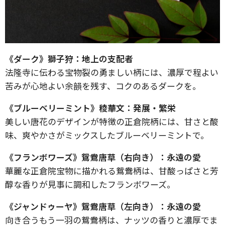
《ダーク》獅子狩：地上の支配者
法隆寺に伝わる宝物裂の勇ましい柄には、濃厚で程よい
苦みが心地よい余韻を残す、コクのあるダークを。
《ブルーベリーミント》稜華文：発展・繁栄
美しい唐花のデザインが特徴の正倉院柄には、甘さと酸
味、爽やかさがミックスしたブルーベリーミントで。
《フランボワーズ》鴛鴦唐草（右向き）：永遠の愛
華麗な正倉院宝物に描かれる鴛鴦柄は、甘酸っぱさと芳
醇な香りが見事に調和したフランボワーズ。
《ジャンドゥーヤ》鴛鴦唐草（左向き）：永遠の愛
向き合うもう一羽の鴛鴦柄は、ナッツの香りと濃厚でま