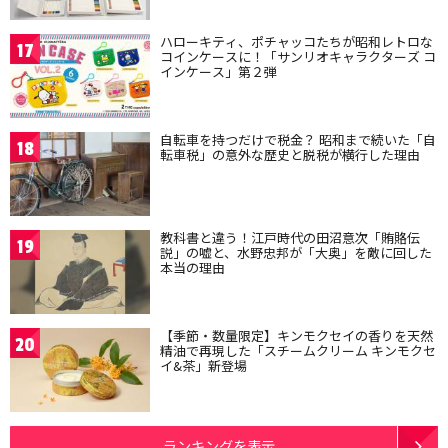
ハローキティ、ポチャッコたちが昭和レトロな
17
コインケースに！「サンリオキャラクターズ コ
インケース」第２弾
自転車を持つだけで税金？ 昭和まで続いた「自
18
転車税」の意外な歴史と脱税が横行した理由
教科書と違う！江戸時代の田沼意次「賄賂伝
19
説」の嘘と、水野忠邦が「大奥」を敵に回した
本当の理由
【季節・数量限定】キンモクセイの香りを天然
20
精油で再現した「スチームクリーム キンモクセ
イ&茶」新登場
ランキングを表示