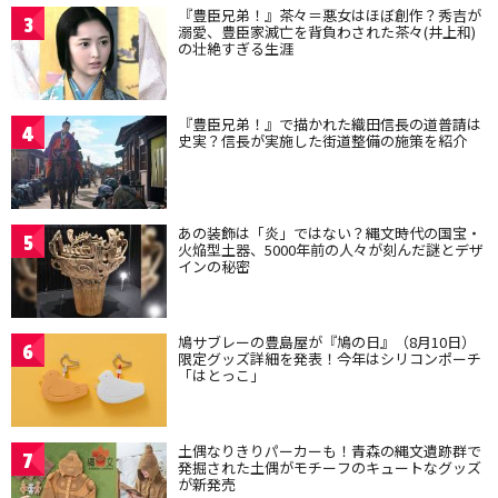
『豊臣兄弟！』茶々＝悪女はほぼ創作？秀吉が
3
溺愛、豊臣家滅亡を背負わされた茶々(井上和)
の壮絶すぎる生涯
『豊臣兄弟！』で描かれた織田信長の道普請は
4
史実？信長が実施した街道整備の施策を紹介
あの装飾は「炎」ではない？縄文時代の国宝・
5
火焔型土器、5000年前の人々が刻んだ謎とデザ
インの秘密
鳩サブレーの豊島屋が『鳩の日』（8月10日）
6
限定グッズ詳細を発表！今年はシリコンポーチ
「はとっこ」
土偶なりきりパーカーも！青森の縄文遺跡群で
7
発掘された土偶がモチーフのキュートなグッズ
が新発売