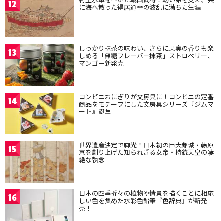
12
に海へ散った得居通幸の波乱に満ちた生涯
しっかり抹茶の味わい、さらに果実の香りも楽
13
しめる「無糖フレーバー抹茶」ストロベリー、
マンゴー新発売
コンビニおにぎりが文房具に！コンビニの定番
14
商品をモチーフにした文房具シリーズ『ジムマ
ート』誕生
世界遺産決定で脚光！日本初の巨大都城・藤原
15
京を創り上げた知られざる女帝・持統天皇の凄
絶な執念
日本の四季折々の植物や情景を描くことに相応
16
しい色を集めた水彩色鉛筆『色辞典』が新発
売！