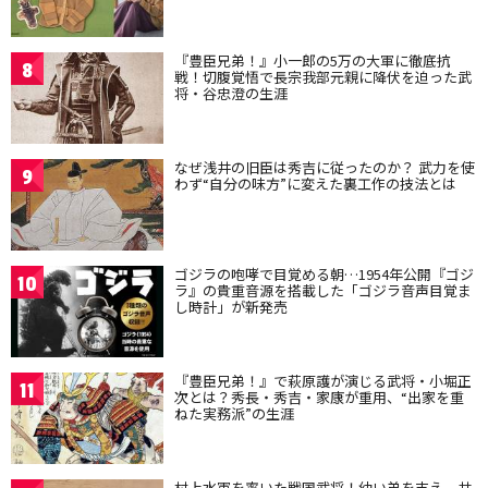
『豊臣兄弟！』小一郎の5万の大軍に徹底抗
8
戦！切腹覚悟で長宗我部元親に降伏を迫った武
将・谷忠澄の生涯
なぜ浅井の旧臣は秀吉に従ったのか？ 武力を使
9
わず“自分の味方”に変えた裏工作の技法とは
ゴジラの咆哮で目覚める朝…1954年公開『ゴジ
10
ラ』の貴重音源を搭載した「ゴジラ音声目覚ま
し時計」が新発売
『豊臣兄弟！』で萩原護が演じる武将・小堀正
11
次とは？秀長・秀吉・家康が重用、“出家を重
ねた実務派”の生涯
村上水軍を率いた戦国武将！幼い弟を支え、共