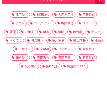
江戸時代
戦国時代
大河ドラマ
平安時代
アニメ
ロングセラー
戦国武将
スイーツ
雑学
お菓子
幕末
漫画
時代劇
テレビ
べらぼう
明治時代
徳川家康
織田信長
抹茶
デザイン
文房具
フィギュア
展覧会
鎌倉時代
豊臣秀吉
豊臣兄弟！
昭和時代
光る君へ
葛飾北斎
鎌倉殿の13人