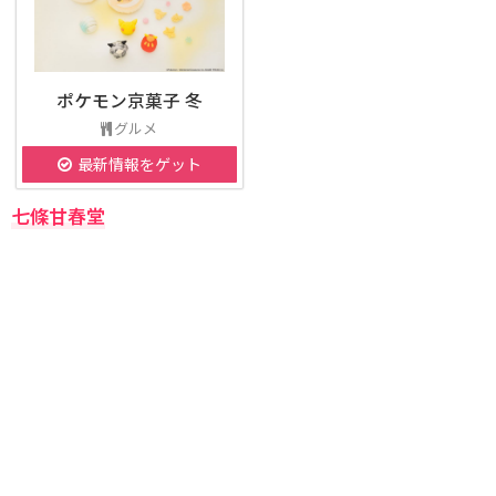
ポケモン京菓子 冬
グルメ
最新情報をゲット
七條甘春堂