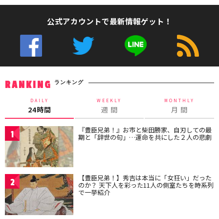
公式アカウントで最新情報ゲット！
ランキング
RANKING
DAILY
WEEKLY
MONTHLY
24時間
週 間
月 間
『豊臣兄弟！』お市と柴田勝家、自刃しての最
1
期と「辞世の句」…運命を共にした２人の悲劇
【豊臣兄弟！】秀吉は本当に「女狂い」だった
2
のか？ 天下人を彩った11人の側室たちを時系列
で一挙紹介