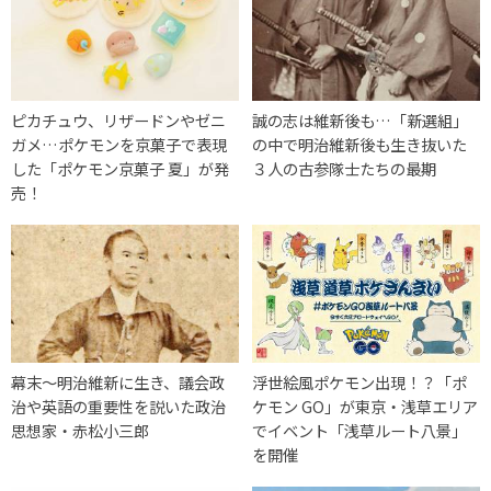
ピカチュウ、リザードンやゼニ
誠の志は維新後も…「新選組」
ガメ…ポケモンを京菓子で表現
の中で明治維新後も生き抜いた
した「ポケモン京菓子 夏」が発
３人の古参隊士たちの最期
売！
幕末〜明治維新に生き、議会政
浮世絵風ポケモン出現！？「ポ
治や英語の重要性を説いた政治
ケモン GO」が東京・浅草エリア
思想家・赤松小三郎
でイベント「浅草ルート八景」
を開催