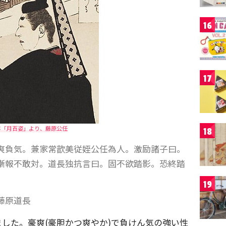
16
17
年「月百姿」より、藤原公任
18
爽負気。兼家常歆美従姪公任為人。激励諸子曰。
慚報不敢対。道長独抗言曰。固不欲踏影。恐終踏
19
藤原道長
した。豪爽(豪胆かつ爽やか)で負けん気の強い性