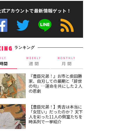
公式アカウントで最新情報ゲット！
ランキング
KING
ILY
WEEKLY
MONTHLY
4時間
週 間
月 間
『豊臣兄弟！』お市と柴田勝
家、自刃しての最期と「辞世
の句」…運命を共にした２人
の悲劇
【豊臣兄弟！】秀吉は本当に
「女狂い」だったのか？ 天下
人を彩った11人の側室たちを
時系列で一挙紹介