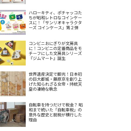
ハローキティ、ポチャッコた
ちが昭和レトロなコインケー
スに！「サンリオキャラクタ
ーズ コインケース」第２弾
コンビニおにぎりが文房具
に！コンビニの定番商品をモ
チーフにした文房具シリーズ
『ジムマート』誕生
世界遺産決定で脚光！日本初
の巨大都城・藤原京を創り上
げた知られざる女帝・持統天
皇の凄絶な執念
自転車を持つだけで税金？ 昭
和まで続いた「自転車税」の
意外な歴史と脱税が横行した
理由