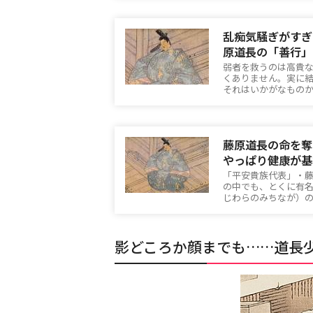
乱痴気騒ぎがすぎ
原道長の「善行」
弱者を救うのは高貴
くありません。実に
それはいかがなもの
藤原道長の命を奪
やっぱり健康が基
「平安貴族代表」・
の中でも、とくに有
じわらのみちなが）
影どころか顔までも……道長