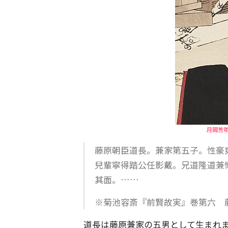
月岡芳
藤原朝臣道長。兼家第五子。性豪
兒輩寧得踏公任影戴。兄道隆道兼
其面。……
※菊池容斎『前賢故実』巻第六 
道長は藤原兼家の五男として生まれま