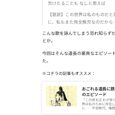
欠けたることも なしと思えば
【意訳】この世界は私のものだと
に、私もまた完全無欠なのだから
こんな歌を詠んでしまう恐れ知らず
とか。
今回はそんな道長の豪爽なエピソー
た。
※コチラの記事もオススメ：
おごれる道長に鉄
のエピソード
「この世をば わが世
界は私のために存在
に……平安時代、権