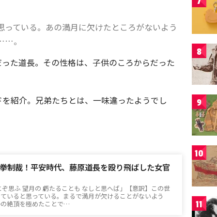
7
思っている。あの満月に欠けたところがないよう
……。
8
だった道長。その性格は、子供のころからだった
ドを紹介。兄弟たちとは、一味違ったようでし
9
10
拳制裁！平安時代、藤原道長を殴り飛ばした女官
とぞ思ふ 望月の 虧たることも なしと思へば」【意訳】この世
していると思っている。まるで満月が欠けることがないよう
11
勢の絶頂を極めたことで…