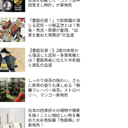
目覚まし時計」が新発売
『豊臣兄弟！』で萩原護が演
じる武将・小堀正次とは？秀
長・秀吉・家康が重用、“出
家を重ねた実務派”の生涯
【豊臣兄弟！】2度の改易か
ら復活した武将・多賀秀種と
は？豊臣秀長に仕えた半年間
と波乱の生涯
しっかり抹茶の味わい、さら
に果実の香りも楽しめる「無
糖フレーバー抹茶」ストロベ
リー、マンゴー新発売
日本の四季折々の植物や情景
を描くことに相応しい色を集
めた水彩色鉛筆『色辞典』が
新発売！