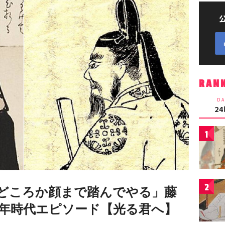
RAN
DA
2
1
2
どころか顔まで踏んでやる」藤
年時代エピソード【光る君へ】