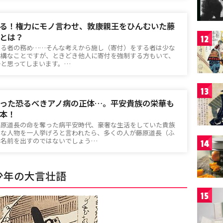
る！権力にモノ言わせ、敦康親王をひんむいた藤
とは？
12
なる者の務め……そんな考えから施し（寄付）をする者は少な
結構なことですが、ときどき他人に寄付を強制する方もいて、
かと思ってしまいます。…
13
った恐るべきアノ病の正体…。平安貴族の栄華も
本！
藤原道長の命を奪った病平安時代、豪奢な生活をしていた貴族
名な人物を一人挙げろと言われたら、多くの人が藤原道長（ふ
の名前を出すのではないでしょう…
14
少年の大言壮語
15