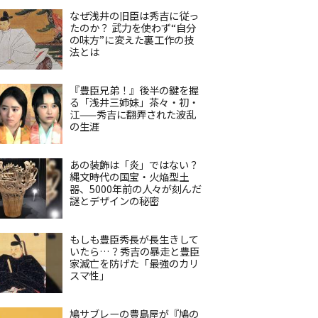
なぜ浅井の旧臣は秀吉に従っ
たのか？ 武力を使わず“自分
の味方”に変えた裏工作の技
法とは
『豊臣兄弟！』後半の鍵を握
る「浅井三姉妹」茶々・初・
江——秀吉に翻弄された波乱
の生涯
あの装飾は「炎」ではない？
縄文時代の国宝・火焔型土
器、5000年前の人々が刻んだ
謎とデザインの秘密
もしも豊臣秀長が長生きして
いたら…？秀吉の暴走と豊臣
家滅亡を防げた「最強のカリ
スマ性」
鳩サブレーの豊島屋が『鳩の