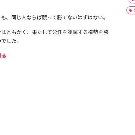
とも、同じ人ならば競って勝てないはずはない。
かはともかく、果たして公任を凌駕する権勢を勝
のでした。
削る