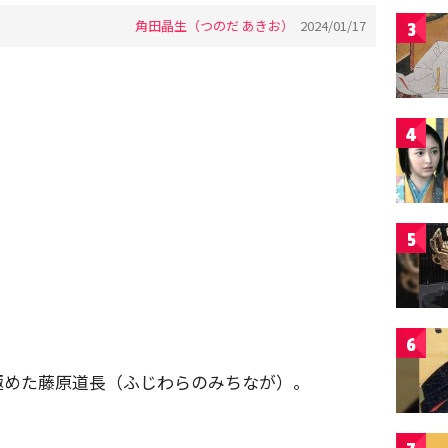
角田晶生（つのだ あきお）
2024/01/17
3
4
5
6
極めた藤原道長（ふじわらのみちなが）。