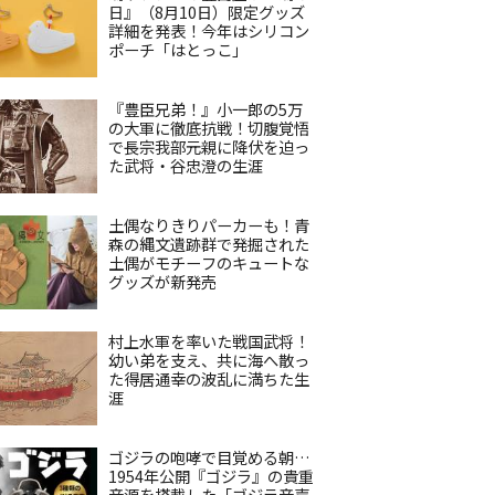
日』（8月10日）限定グッズ
詳細を発表！今年はシリコン
ポーチ「はとっこ」
『豊臣兄弟！』小一郎の5万
の大軍に徹底抗戦！切腹覚悟
で長宗我部元親に降伏を迫っ
た武将・谷忠澄の生涯
土偶なりきりパーカーも！青
森の縄文遺跡群で発掘された
土偶がモチーフのキュートな
グッズが新発売
村上水軍を率いた戦国武将！
幼い弟を支え、共に海へ散っ
た得居通幸の波乱に満ちた生
涯
ゴジラの咆哮で目覚める朝…
1954年公開『ゴジラ』の貴重
音源を搭載した「ゴジラ音声