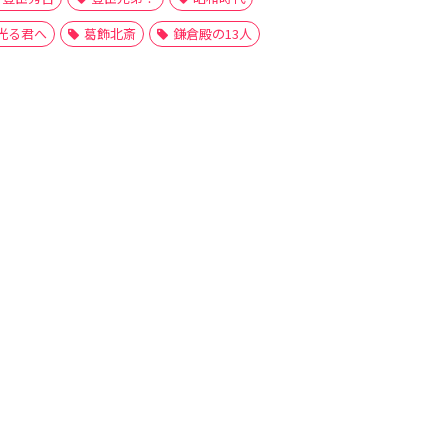
光る君へ
葛飾北斎
鎌倉殿の13人