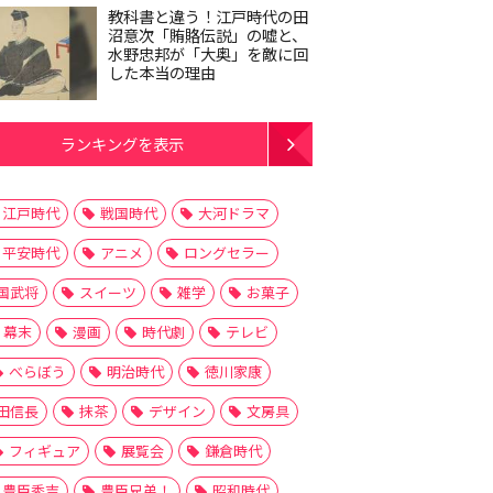
教科書と違う！江戸時代の田
沼意次「賄賂伝説」の嘘と、
水野忠邦が「大奥」を敵に回
した本当の理由
ランキングを表示
江戸時代
戦国時代
大河ドラマ
平安時代
アニメ
ロングセラー
国武将
スイーツ
雑学
お菓子
幕末
漫画
時代劇
テレビ
べらぼう
明治時代
徳川家康
田信長
抹茶
デザイン
文房具
フィギュア
展覧会
鎌倉時代
豊臣秀吉
豊臣兄弟！
昭和時代