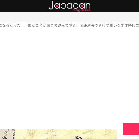
になるわけだ…「影どころか顔まで踏んでやる」藤原道長の負けず嫌いな少年時代