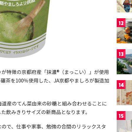
12
13
りが特徴の京都府産「抹濃®（まっこい）」が使用
碾茶を100％使用した、JA京都やましろが製造加
14
海道産のてん菜由来の砂糖と組み合わせることに
した飲みきりサイズの新商品となります。
15
なので、仕事や家事、勉強の合間のリラックスタ