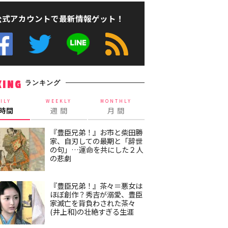
公式アカウントで最新情報ゲット！
ランキング
KING
ILY
WEEKLY
MONTHLY
4時間
週 間
月 間
『豊臣兄弟！』お市と柴田勝
家、自刃しての最期と「辞世
の句」…運命を共にした２人
の悲劇
『豊臣兄弟！』茶々＝悪女は
ほぼ創作？秀吉が溺愛、豊臣
家滅亡を背負わされた茶々
(井上和)の壮絶すぎる生涯