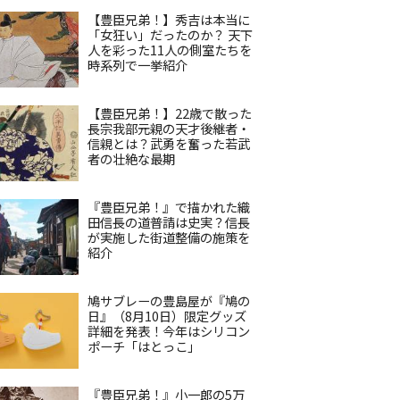
【豊臣兄弟！】秀吉は本当に
「女狂い」だったのか？ 天下
人を彩った11人の側室たちを
時系列で一挙紹介
【豊臣兄弟！】22歳で散った
長宗我部元親の天才後継者・
信親とは？武勇を奮った若武
者の壮絶な最期
『豊臣兄弟！』で描かれた織
田信長の道普請は史実？信長
が実施した街道整備の施策を
紹介
鳩サブレーの豊島屋が『鳩の
日』（8月10日）限定グッズ
詳細を発表！今年はシリコン
ポーチ「はとっこ」
『豊臣兄弟！』小一郎の5万