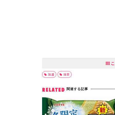
こ
抹濃
抹茶
関連する記事
RELATED