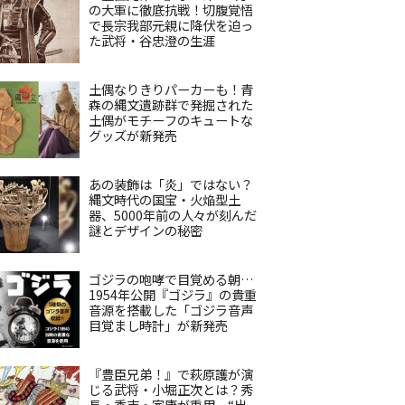
の大軍に徹底抗戦！切腹覚悟
で長宗我部元親に降伏を迫っ
た武将・谷忠澄の生涯
土偶なりきりパーカーも！青
森の縄文遺跡群で発掘された
土偶がモチーフのキュートな
グッズが新発売
あの装飾は「炎」ではない？
縄文時代の国宝・火焔型土
器、5000年前の人々が刻んだ
謎とデザインの秘密
ゴジラの咆哮で目覚める朝…
1954年公開『ゴジラ』の貴重
音源を搭載した「ゴジラ音声
目覚まし時計」が新発売
『豊臣兄弟！』で萩原護が演
じる武将・小堀正次とは？秀
長・秀吉・家康が重用、“出