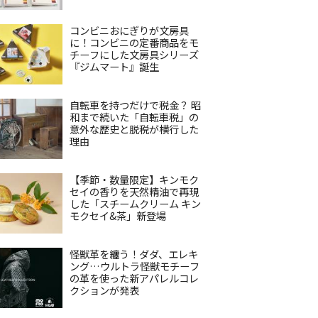
コンビニおにぎりが文房具
に！コンビニの定番商品をモ
チーフにした文房具シリーズ
『ジムマート』誕生
自転車を持つだけで税金？ 昭
和まで続いた「自転車税」の
意外な歴史と脱税が横行した
理由
【季節・数量限定】キンモク
セイの香りを天然精油で再現
した「スチームクリーム キン
モクセイ&茶」新登場
怪獣革を纏う！ダダ、エレキ
ング…ウルトラ怪獣モチーフ
の革を使った新アパレルコレ
クションが発表