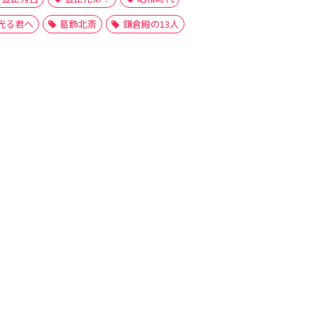
光る君へ
葛飾北斎
鎌倉殿の13人