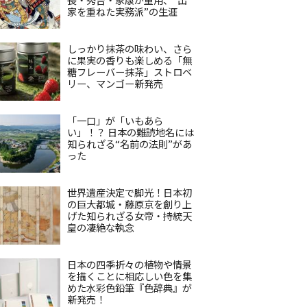
家を重ねた実務派”の生涯
しっかり抹茶の味わい、さら
に果実の香りも楽しめる「無
糖フレーバー抹茶」ストロベ
リー、マンゴー新発売
「一口」が「いもあら
い」！？ 日本の難読地名には
知られざる“名前の法則”があ
った
世界遺産決定で脚光！日本初
の巨大都城・藤原京を創り上
げた知られざる女帝・持統天
皇の凄絶な執念
日本の四季折々の植物や情景
を描くことに相応しい色を集
めた水彩色鉛筆『色辞典』が
新発売！