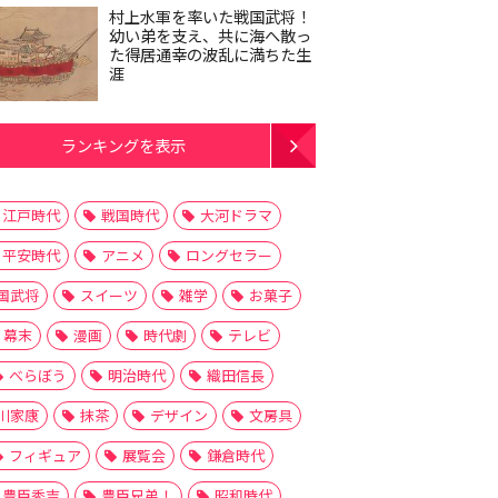
村上水軍を率いた戦国武将！
幼い弟を支え、共に海へ散っ
た得居通幸の波乱に満ちた生
涯
ランキングを表示
江戸時代
戦国時代
大河ドラマ
平安時代
アニメ
ロングセラー
国武将
スイーツ
雑学
お菓子
幕末
漫画
時代劇
テレビ
べらぼう
明治時代
織田信長
川家康
抹茶
デザイン
文房具
フィギュア
展覧会
鎌倉時代
豊臣秀吉
豊臣兄弟！
昭和時代