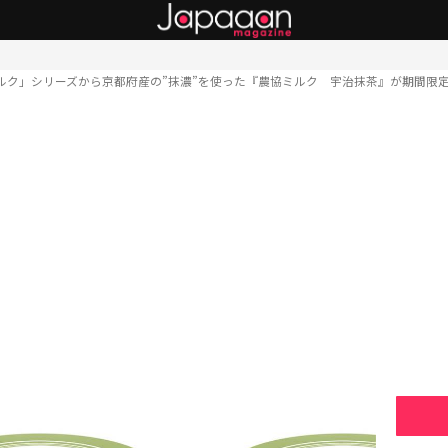
ルク」シリーズから京都府産の”抹濃”を使った『農協ミルク 宇治抹茶』が期間限