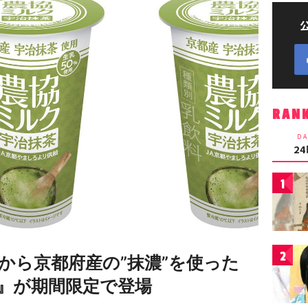
RAN
DA
2
1
2
から京都府産の”抹濃”を使った
』が期間限定で登場