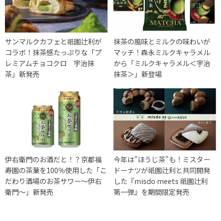
サンマルクカフェと祇園辻利が
抹茶の風味とミルクの味わいが
コラボ！抹茶感たっぷりな「プ
マッチ！森永ミルクキャラメル
レミアムチョコクロ 宇治抹
から「ミルクキャラメル＜宇治
茶」新発売
抹茶＞」新登場
伊右衛門のお酒だと！？京都福
今年は”ほうじ茶”も！ミスター
寿園の茶葉を100％使用した「こ
ドーナツが祇園辻利と共同開発
だわり酒場のお茶サワー～伊右
した『misdo meets 祇園辻利
衛門～」新発売
第一弾』を期間限定発売