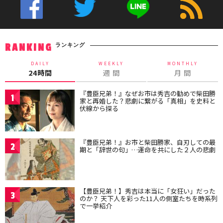
ランキング
RANKING
DAILY
WEEKLY
MONTHLY
24時間
週 間
月 間
『豊臣兄弟！』なぜお市は秀吉の勧めで柴田勝
1
家と再婚した？悲劇に繋がる「真相」を史料と
伏線から探る
『豊臣兄弟！』お市と柴田勝家、自刃しての最
2
期と「辞世の句」…運命を共にした２人の悲劇
【豊臣兄弟！】秀吉は本当に「女狂い」だった
3
のか？ 天下人を彩った11人の側室たちを時系列
で一挙紹介