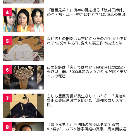
『豊臣兄弟！』後半の鍵を握る「浅井三姉妹」
4
茶々・初・江——秀吉に翻弄された波乱の生涯
なぜ浅井の旧臣は秀吉に従ったのか？ 武力を使
5
わず“自分の味方”に変えた裏工作の技法とは
あの装飾は「炎」ではない？縄文時代の国宝・
6
火焔型土器、5000年前の人々が刻んだ謎とデザ
インの秘密
もしも豊臣秀長が長生きしていたら…？秀吉の
7
暴走と豊臣家滅亡を防げた「最強のカリスマ
性」
『豊臣兄弟！』三法師の誘拐は史実？秀吉
8
の“暴挙”、お市＆勝家再婚の真意…第30回放送