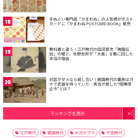
手ぬぐい専門店「かまわぬ」の人気柄がポスト
18
カードに『かまわぬ POSTCARD BOOK』発売
教科書と違う！江戸時代の田沼意次「賄賂伝
19
説」の嘘と、水野忠邦が「大奥」を敵に回した
本当の理由
対話がダメなら殺し合い！戦国時代の農民はガ
20
チで武器を持っていた…秀吉が発した“喧嘩停
止令”とは？
ランキングを表示
江戸時代
戦国時代
大河ドラマ
平安時代