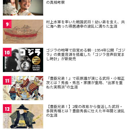
の真相考察
村上水軍を率いた戦国武将！幼い弟を支え、共
9
に海へ散った得居通幸の波乱に満ちた生涯
ゴジラの咆哮で目覚める朝…1954年公開『ゴジ
10
ラ』の貴重音源を搭載した「ゴジラ音声目覚ま
し時計」が新発売
『豊臣兄弟！』で萩原護が演じる武将・小堀正
11
次とは？秀長・秀吉・家康が重用、“出家を重
ねた実務派”の生涯
【豊臣兄弟！】2度の改易から復活した武将・
12
多賀秀種とは？豊臣秀長に仕えた半年間と波乱
の生涯