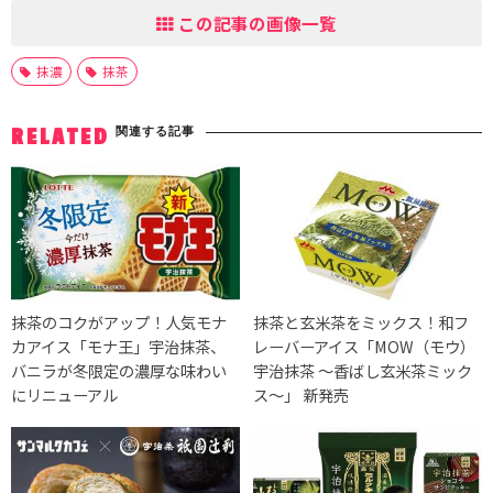
この記事の画像一覧
抹濃
抹茶
関連する記事
RELATED
抹茶のコクがアップ！人気モナ
抹茶と玄米茶をミックス！和フ
カアイス「モナ王」宇治抹茶、
レーバーアイス「MOW（モウ）
バニラが冬限定の濃厚な味わい
宇治抹茶 ～香ばし玄米茶ミック
にリニューアル
ス～」 新発売