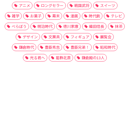
アニメ
ロングセラー
戦国武将
スイーツ
雑学
お菓子
幕末
漫画
時代劇
テレビ
べらぼう
明治時代
徳川家康
織田信長
抹茶
デザイン
文房具
フィギュア
展覧会
鎌倉時代
豊臣秀吉
豊臣兄弟！
昭和時代
光る君へ
葛飾北斎
鎌倉殿の13人