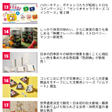
ハローキティ、ポチャッコたちが昭和レトロな
13
コインケースに！「サンリオキャラクターズ コ
インケース」第２弾
しっかり抹茶の味わい、さらに果実の香りも楽
14
しめる「無糖フレーバー抹茶」ストロベリー、
マンゴー新発売
日本の四季折々の植物や情景を描くことに相応
15
しい色を集めた水彩色鉛筆『色辞典』が新発
売！
コンビニおにぎりが文房具に！コンビニの定番
16
商品をモチーフにした文房具シリーズ『ジムマ
ート』誕生
世界遺産決定で脚光！日本初の巨大都城・藤原
17
京を創り上げた知られざる女帝・持統天皇の凄
絶な執念