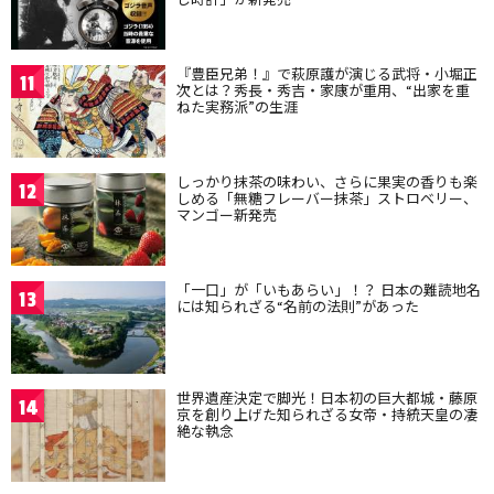
『豊臣兄弟！』で萩原護が演じる武将・小堀正
11
次とは？秀長・秀吉・家康が重用、“出家を重
ねた実務派”の生涯
しっかり抹茶の味わい、さらに果実の香りも楽
12
しめる「無糖フレーバー抹茶」ストロベリー、
マンゴー新発売
「一口」が「いもあらい」！？ 日本の難読地名
13
には知られざる“名前の法則”があった
世界遺産決定で脚光！日本初の巨大都城・藤原
14
京を創り上げた知られざる女帝・持統天皇の凄
絶な執念