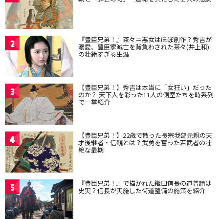
『豊臣兄弟！』茶々＝悪女はほぼ創作？秀吉が
2
溺愛、豊臣家滅亡を背負わされた茶々(井上和)
の壮絶すぎる生涯
【豊臣兄弟！】秀吉は本当に「女狂い」だった
3
のか？ 天下人を彩った11人の側室たちを時系列
で一挙紹介
【豊臣兄弟！】22歳で散った長宗我部元親の天
4
才後継者・信親とは？武勇を奮った若武者の壮
絶な最期
『豊臣兄弟！』で描かれた織田信長の道普請は
5
史実？信長が実施した街道整備の施策を紹介