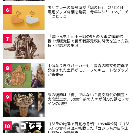
鳩サブレーの豊島屋が『鳩の日』（8月10日）
6
限定グッズ詳細を発表！今年はシリコンポーチ
「はとっこ」
『豊臣兄弟！』小一郎の5万の大軍に徹底抗
7
戦！切腹覚悟で長宗我部元親に降伏を迫った武
将・谷忠澄の生涯
土偶なりきりパーカーも！青森の縄文遺跡群で
8
発掘された土偶がモチーフのキュートなグッズ
が新発売
あの装飾は「炎」ではない？縄文時代の国宝・
9
火焔型土器、5000年前の人々が刻んだ謎とデザ
インの秘密
ゴジラの咆哮で目覚める朝…1954年公開『ゴジ
10
ラ』の貴重音源を搭載した「ゴジラ音声目覚ま
し時計」が新発売