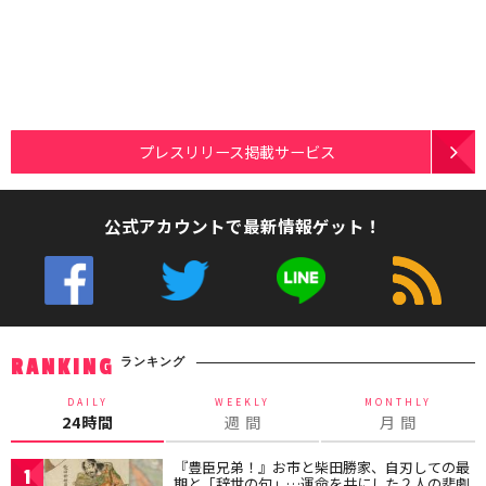
プレスリリース掲載サービス
公式アカウントで最新情報ゲット！
ランキング
RANKING
DAILY
WEEKLY
MONTHLY
24時間
週 間
月 間
『豊臣兄弟！』お市と柴田勝家、自刃しての最
1
期と「辞世の句」…運命を共にした２人の悲劇