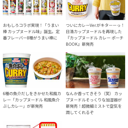
おもしろコラボ実現！「うまい
ついにカレーVer.がキターーっ！
棒 カップヌードル味」誕生。定
日清カップヌードルを再現した
番フレーバー8種がうまい棒に
『カップヌードル カレー ポーチ
BOOK』新発売
6種の魚介だしをきかせた和風カ
なんか香ってきそう（笑） カッ
レー「カップヌードル 和風魚介
プヌードルそっくりな加湿器が
ぶしカレー」が新発売
新発売！超微細ミストで空気を
潤してくれるぞ