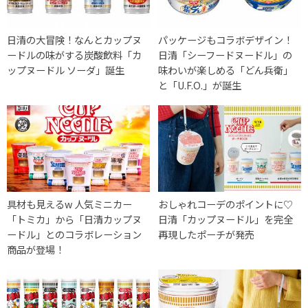
日清の大冒険！なんとカップヌ
パッケージもコラボデザイン！
ードルの味がする炭酸飲料「カ
日清「シーフードヌードル」の
ップヌードル ソーダ」誕生
味わいが楽しめる「どん兵衛」
と「U.F.O.」が誕生
具材も見えるw 人気ミニカー
おしゃれコーデのポイントに♡
「トミカ」から「日清カップヌ
日清「カップヌードル」を完全
ードル」とのコラボレーション
再現したポーチが発売
商品が登場！