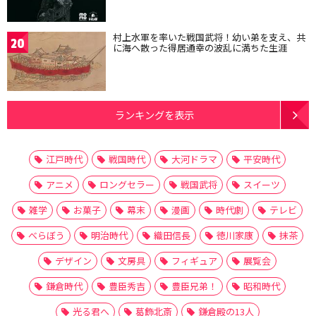
村上水軍を率いた戦国武将！幼い弟を支え、共
20
に海へ散った得居通幸の波乱に満ちた生涯
ランキングを表示
江戸時代
戦国時代
大河ドラマ
平安時代
アニメ
ロングセラー
戦国武将
スイーツ
雑学
お菓子
幕末
漫画
時代劇
テレビ
べらぼう
明治時代
織田信長
徳川家康
抹茶
デザイン
文房具
フィギュア
展覧会
鎌倉時代
豊臣秀吉
豊臣兄弟！
昭和時代
光る君へ
葛飾北斎
鎌倉殿の13人