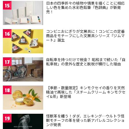
日本の四季折々の植物や情景を描くことに相応
15
しい色を集めた水彩色鉛筆『色辞典』が新発
売！
コンビニおにぎりが文房具に！コンビニの定番
16
商品をモチーフにした文房具シリーズ『ジムマ
ート』誕生
自転車を持つだけで税金？ 昭和まで続いた「自
17
転車税」の意外な歴史と脱税が横行した理由
【季節・数量限定】キンモクセイの香りを天然
18
精油で再現した「スチームクリーム キンモクセ
イ&茶」新登場
怪獣革を纏う！ダダ、エレキング…ウルトラ怪
19
獣モチーフの革を使った新アパレルコレクショ
ンが発表