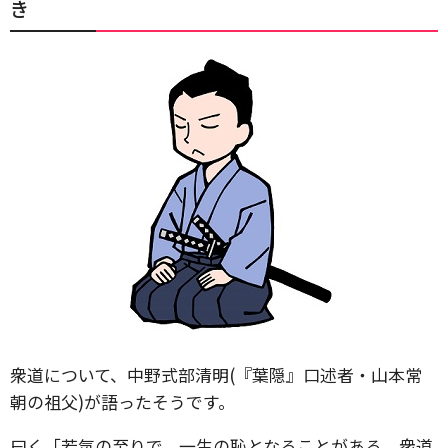
き
衆道について、中野式部清明(『葉隠』口述者・山本常
朝の祖父)が語ったそうです。
曰く「若気の至りで、一生の恥となることがある。衆道