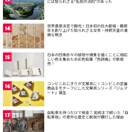
には知られざる“名前の法則”があった
世界遺産決定で脚光！日本初の巨大都城・藤原
14
京を創り上げた知られざる女帝・持統天皇の凄
絶な執念
日本の四季折々の植物や情景を描くことに相応
15
しい色を集めた水彩色鉛筆『色辞典』が新発
売！
コンビニおにぎりが文房具に！コンビニの定番
16
商品をモチーフにした文房具シリーズ『ジムマ
ート』誕生
自転車を持つだけで税金？ 昭和まで続いた「自
17
転車税」の意外な歴史と脱税が横行した理由