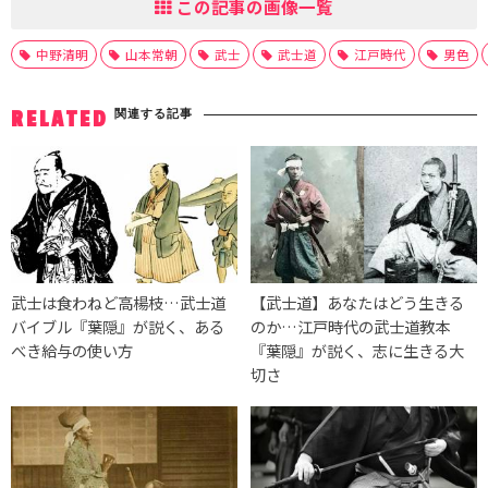
この記事の画像一覧
中野清明
山本常朝
武士
武士道
江戸時代
男色
関連する記事
RELATED
武士は食わねど高楊枝…武士道
【武士道】あなたはどう生きる
バイブル『葉隠』が説く、ある
のか…江戸時代の武士道教本
べき給与の使い方
『葉隠』が説く、志に生きる大
切さ