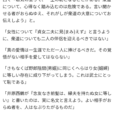
について、心得なく踏み込むのは危険である。言い聞か
せる者がおらぬゆえ、それがしが衆道の大意についてお
伝えしよう」と。
「女性について『貞女二夫に見(まみ)えず』と言うよう
に、衆道についても二人の伴侶を迎えるべきではない」
「真の愛情は一生涯でただ一人に捧げるべきだ。その覚
悟がない相手を愛してはならない」
「さもなくば野郎陰間(男娼)に同じくへらはり女(娼婦)
に等しい存在に成り下がってしまう。これは武士にとっ
て恥である」
「井原西鶴が『念友なき前髪は、縁夫を持たぬ女に等し
い』と書いたのは、実に名文と言えよう。よい相手がお
らぬ者を、人はなぶりたがるものだ」