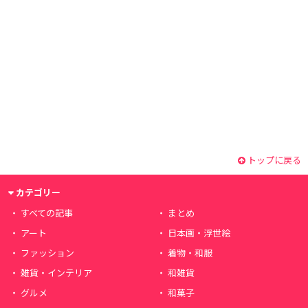
トップに戻る
カテゴリー
すべての記事
まとめ
アート
日本画・浮世絵
ファッション
着物・和服
雑貨・インテリア
和雑貨
グルメ
和菓子