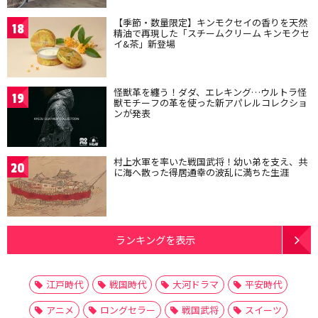
【季節・数量限定】キンモクセイの香りを天然
18
精油で再現した「スチームクリーム キンモクセ
イ&茶」新登場
怪獣革を纏う！ダダ、エレキング…ウルトラ怪
19
獣モチーフの革を使った新アパレルコレクショ
ンが発表
村上水軍を率いた戦国武将！幼い弟を支え、共
20
に海へ散った得居通幸の波乱に満ちた生涯
ランキングを表示
江戸時代
戦国時代
大河ドラマ
平安時代
アニメ
ロングセラー
戦国武将
スイーツ