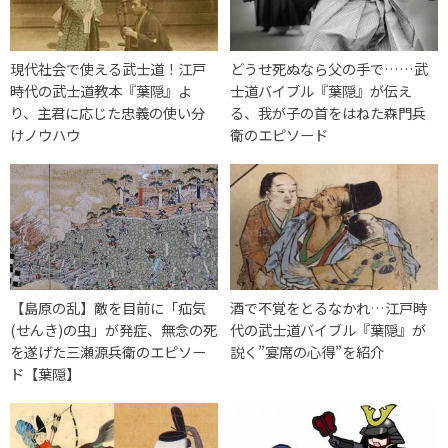
現代社会で使える武士道！江戸
どうせ死ぬなら父の手で……武
時代の武士道教本『葉隠』よ
士道バイブル『葉隠』が伝え
り、主君に応じた忠義の使い分
る、我が子の首をはねた森門兵
けノウハウ
衛のエピソード
【島原の乱】敵を目前に「疝気
酒で不覚をとるなかれ…江戸時
(せんき)の虫」が発症、無念の死
代の武士道バイブル『葉隠』が
を遂げた三瀬源兵衛のエピソー
説く”宴席の心得”を紹介
ド【葉隠】