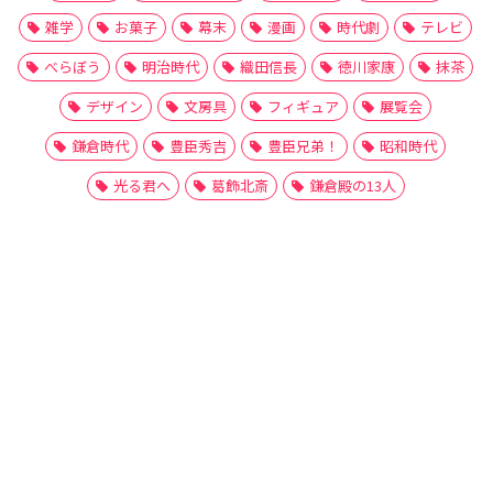
雑学
お菓子
幕末
漫画
時代劇
テレビ
べらぼう
明治時代
織田信長
徳川家康
抹茶
デザイン
文房具
フィギュア
展覧会
鎌倉時代
豊臣秀吉
豊臣兄弟！
昭和時代
光る君へ
葛飾北斎
鎌倉殿の13人