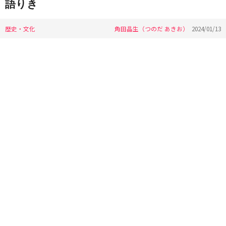
語りき
歴史・文化
角田晶生（つのだ あきお）
2024/01/13