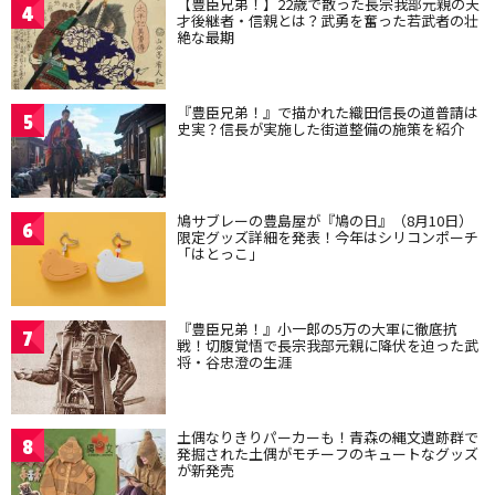
【豊臣兄弟！】22歳で散った長宗我部元親の天
4
才後継者・信親とは？武勇を奮った若武者の壮
絶な最期
『豊臣兄弟！』で描かれた織田信長の道普請は
5
史実？信長が実施した街道整備の施策を紹介
鳩サブレーの豊島屋が『鳩の日』（8月10日）
6
限定グッズ詳細を発表！今年はシリコンポーチ
「はとっこ」
『豊臣兄弟！』小一郎の5万の大軍に徹底抗
7
戦！切腹覚悟で長宗我部元親に降伏を迫った武
将・谷忠澄の生涯
土偶なりきりパーカーも！青森の縄文遺跡群で
8
発掘された土偶がモチーフのキュートなグッズ
が新発売