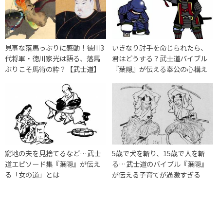
見事な落馬っぷりに感動！徳川3
いきなり討手を命じられたら、
代将軍・徳川家光は語る、落馬
君はどうする？武士道バイブル
ぶりこそ馬術の粋？【武士道】
『葉隠』が伝える奉公の心構え
窮地の夫を見捨てるなど…武士
5歳で犬を斬り、15歳で人を斬
道エピソード集『葉隠』が伝え
る…武士道のバイブル『葉隠』
る「女の道」とは
が伝える子育てが過激すぎる