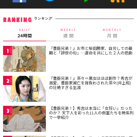
ランキング
RANKING
DAILY
WEEKLY
MONTHLY
24時間
週 間
月 間
『豊臣兄弟！』お市と柴田勝家、自刃しての最
1
期と「辞世の句」…運命を共にした２人の悲劇
『豊臣兄弟！』茶々＝悪女はほぼ創作？秀吉が
2
溺愛、豊臣家滅亡を背負わされた茶々(井上和)
の壮絶すぎる生涯
【豊臣兄弟！】秀吉は本当に「女狂い」だった
3
のか？ 天下人を彩った11人の側室たちを時系列
で一挙紹介