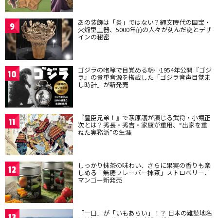
あの装飾は「炎」ではない？縄文時代の国宝・
9
火焔型土器、5000年前の人々が刻んだ謎とデザ
インの秘密
ゴジラの咆哮で目覚める朝…1954年公開『ゴジ
10
ラ』の貴重音源を搭載した「ゴジラ音声目覚ま
し時計」が新発売
『豊臣兄弟！』で萩原護が演じる武将・小堀正
11
次とは？秀長・秀吉・家康が重用、“出家を重
ねた実務派”の生涯
しっかり抹茶の味わい、さらに果実の香りも楽
12
しめる「無糖フレーバー抹茶」ストロベリー、
マンゴー新発売
「一口」が「いもあらい」！？ 日本の難読地名
13