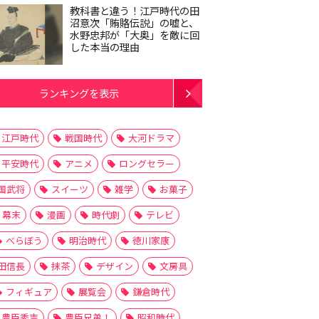
教科書と違う！江戸時代の田
沼意次「賄賂伝説」の嘘と、
水野忠邦が「大奥」を敵に回
した本当の理由
ランキングを表示
江戸時代
戦国時代
大河ドラマ
平安時代
アニメ
ロングセラー
国武将
スイーツ
雑学
お菓子
幕末
漫画
時代劇
テレビ
べらぼう
明治時代
徳川家康
田信長
抹茶
デザイン
文房具
フィギュア
展覧会
鎌倉時代
豊臣秀吉
豊臣兄弟！
昭和時代