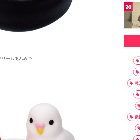
20
クリームあんみつ
戦
織