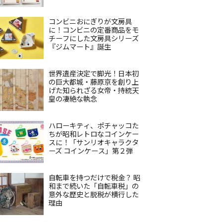
コンビニおにぎりが文房具
に！コンビニの定番商品をモ
チーフにした文房具シリーズ
『ジムマート』誕生
世界遺産決定で脚光！日本初
の巨大都城・藤原京を創り上
げた知られざる女帝・持統天
皇の凄絶な執念
ハローキティ、ポチャッコた
ちが昭和レトロなコインケー
スに！「サンリオキャラクタ
ーズ コインケース」第２弾
自転車を持つだけで税金？ 昭
和まで続いた「自転車税」の
意外な歴史と脱税が横行した
理由