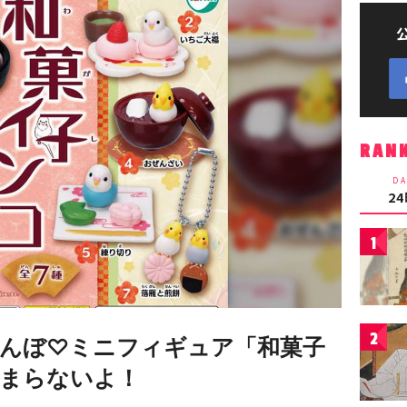
RAN
DA
2
1
2
んぼ♡ミニフィギュア「和菓子
まらないよ！