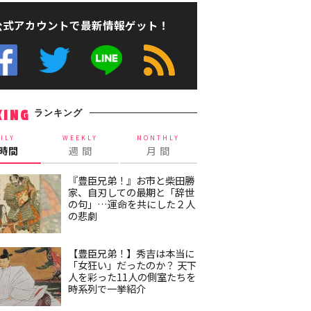
公式アカウントで最新情報ゲット！
ランキング
KING
ILY
WEEKLY
MONTHLY
4時間
週 間
月 間
『豊臣兄弟！』お市と柴田勝
家、自刃しての最期と「辞世
の句」…運命を共にした２人
の悲劇
【豊臣兄弟！】秀吉は本当に
「女狂い」だったのか？ 天下
人を彩った11人の側室たちを
時系列で一挙紹介