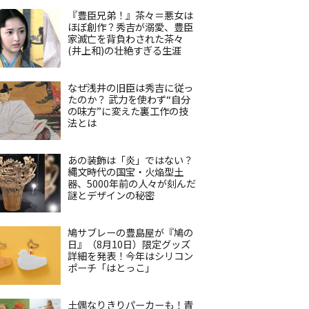
『豊臣兄弟！』茶々＝悪女は
ほぼ創作？秀吉が溺愛、豊臣
家滅亡を背負わされた茶々
(井上和)の壮絶すぎる生涯
なぜ浅井の旧臣は秀吉に従っ
たのか？ 武力を使わず“自分
の味方”に変えた裏工作の技
法とは
あの装飾は「炎」ではない？
縄文時代の国宝・火焔型土
器、5000年前の人々が刻んだ
謎とデザインの秘密
鳩サブレーの豊島屋が『鳩の
日』（8月10日）限定グッズ
詳細を発表！今年はシリコン
ポーチ「はとっこ」
土偶なりきりパーカーも！青