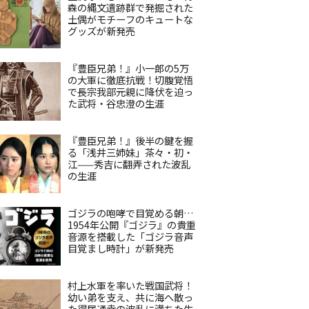
森の縄文遺跡群で発掘された
土偶がモチーフのキュートな
グッズが新発売
『豊臣兄弟！』小一郎の5万
の大軍に徹底抗戦！切腹覚悟
で長宗我部元親に降伏を迫っ
た武将・谷忠澄の生涯
『豊臣兄弟！』後半の鍵を握
る「浅井三姉妹」茶々・初・
江——秀吉に翻弄された波乱
の生涯
ゴジラの咆哮で目覚める朝…
1954年公開『ゴジラ』の貴重
音源を搭載した「ゴジラ音声
目覚まし時計」が新発売
村上水軍を率いた戦国武将！
幼い弟を支え、共に海へ散っ
た得居通幸の波乱に満ちた生