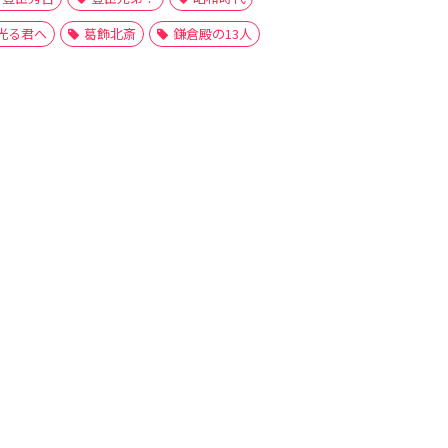
光る君へ
葛飾北斎
鎌倉殿の13人