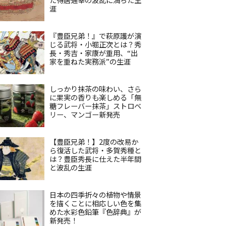
涯
『豊臣兄弟！』で萩原護が演
じる武将・小堀正次とは？秀
長・秀吉・家康が重用、“出
家を重ねた実務派”の生涯
しっかり抹茶の味わい、さら
に果実の香りも楽しめる「無
糖フレーバー抹茶」ストロベ
リー、マンゴー新発売
【豊臣兄弟！】2度の改易か
ら復活した武将・多賀秀種と
は？豊臣秀長に仕えた半年間
と波乱の生涯
日本の四季折々の植物や情景
を描くことに相応しい色を集
めた水彩色鉛筆『色辞典』が
新発売！