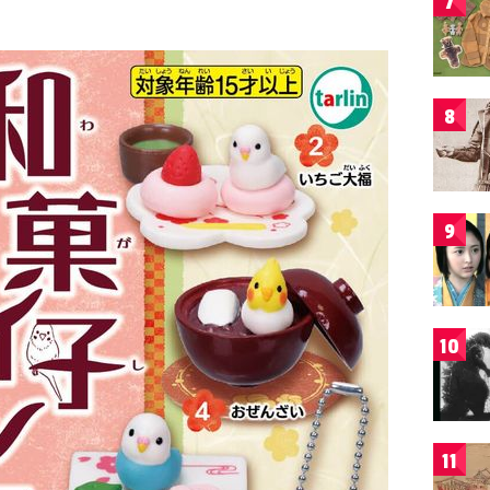
7
8
9
10
11