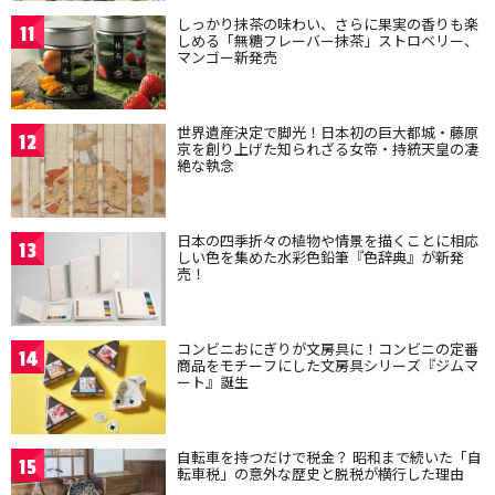
しっかり抹茶の味わい、さらに果実の香りも楽
11
しめる「無糖フレーバー抹茶」ストロベリー、
マンゴー新発売
世界遺産決定で脚光！日本初の巨大都城・藤原
12
京を創り上げた知られざる女帝・持統天皇の凄
絶な執念
日本の四季折々の植物や情景を描くことに相応
13
しい色を集めた水彩色鉛筆『色辞典』が新発
売！
コンビニおにぎりが文房具に！コンビニの定番
14
商品をモチーフにした文房具シリーズ『ジムマ
ート』誕生
自転車を持つだけで税金？ 昭和まで続いた「自
15
転車税」の意外な歴史と脱税が横行した理由