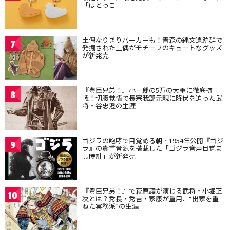
「はとっこ」
土偶なりきりパーカーも！青森の縄文遺跡群で
7
発掘された土偶がモチーフのキュートなグッズ
が新発売
『豊臣兄弟！』小一郎の5万の大軍に徹底抗
8
戦！切腹覚悟で長宗我部元親に降伏を迫った武
将・谷忠澄の生涯
ゴジラの咆哮で目覚める朝…1954年公開『ゴジ
9
ラ』の貴重音源を搭載した「ゴジラ音声目覚ま
し時計」が新発売
『豊臣兄弟！』で萩原護が演じる武将・小堀正
10
次とは？秀長・秀吉・家康が重用、“出家を重
ねた実務派”の生涯