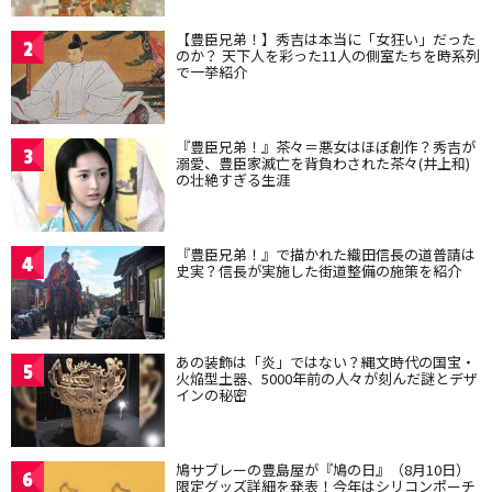
【豊臣兄弟！】秀吉は本当に「女狂い」だった
2
のか？ 天下人を彩った11人の側室たちを時系列
で一挙紹介
『豊臣兄弟！』茶々＝悪女はほぼ創作？秀吉が
3
溺愛、豊臣家滅亡を背負わされた茶々(井上和)
の壮絶すぎる生涯
『豊臣兄弟！』で描かれた織田信長の道普請は
4
史実？信長が実施した街道整備の施策を紹介
あの装飾は「炎」ではない？縄文時代の国宝・
5
火焔型土器、5000年前の人々が刻んだ謎とデザ
インの秘密
鳩サブレーの豊島屋が『鳩の日』（8月10日）
6
限定グッズ詳細を発表！今年はシリコンポーチ