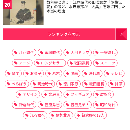
教科書と違う！江戸時代の田沼意次「賄賂伝
20
説」の嘘と、水野忠邦が「大奥」を敵に回した
本当の理由
ランキングを表示
江戸時代
戦国時代
大河ドラマ
平安時代
アニメ
ロングセラー
戦国武将
スイーツ
雑学
お菓子
幕末
漫画
時代劇
テレビ
べらぼう
明治時代
徳川家康
織田信長
抹茶
デザイン
文房具
フィギュア
展覧会
鎌倉時代
豊臣秀吉
豊臣兄弟！
昭和時代
光る君へ
葛飾北斎
鎌倉殿の13人