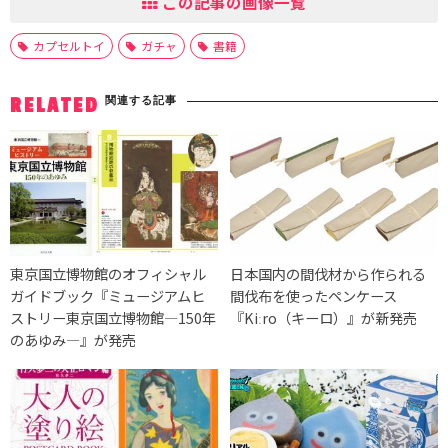
この記事の画像一覧
カプセルトイ
ガチャ
書籍
関連する記事
RELATED
東京国立博物館のオフィシャル
日本国内の間伐材から作られる
ガイドブック『ミュージアムヒ
間伐布を使ったペンケース
ストリー東京国立博物館―150年
『Kiːro（キーロ）』が新発売
のあゆみ―』が発売