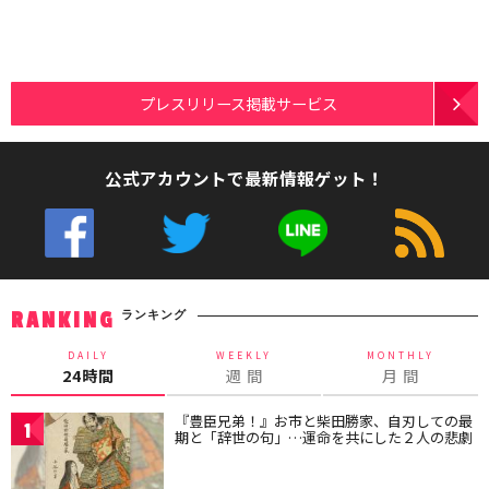
プレスリリース掲載サービス
公式アカウントで最新情報ゲット！
ランキング
RANKING
DAILY
WEEKLY
MONTHLY
24時間
週 間
月 間
『豊臣兄弟！』お市と柴田勝家、自刃しての最
1
期と「辞世の句」…運命を共にした２人の悲劇