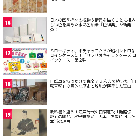
日本の四季折々の植物や情景を描くことに相応
16
しい色を集めた水彩色鉛筆『色辞典』が新発
売！
ハローキティ、ポチャッコたちが昭和レトロな
17
コインケースに！「サンリオキャラクターズ コ
インケース」第２弾
自転車を持つだけで税金？ 昭和まで続いた「自
18
転車税」の意外な歴史と脱税が横行した理由
教科書と違う！江戸時代の田沼意次「賄賂伝
19
説」の嘘と、水野忠邦が「大奥」を敵に回した
本当の理由