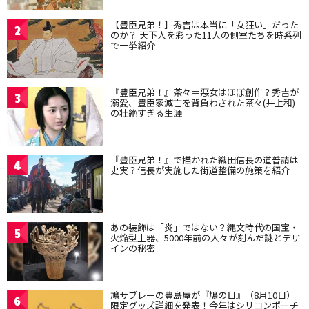
【豊臣兄弟！】秀吉は本当に「女狂い」だった
2
のか？ 天下人を彩った11人の側室たちを時系列
で一挙紹介
『豊臣兄弟！』茶々＝悪女はほぼ創作？秀吉が
3
溺愛、豊臣家滅亡を背負わされた茶々(井上和)
の壮絶すぎる生涯
『豊臣兄弟！』で描かれた織田信長の道普請は
4
史実？信長が実施した街道整備の施策を紹介
あの装飾は「炎」ではない？縄文時代の国宝・
5
火焔型土器、5000年前の人々が刻んだ謎とデザ
インの秘密
鳩サブレーの豊島屋が『鳩の日』（8月10日）
6
限定グッズ詳細を発表！今年はシリコンポーチ