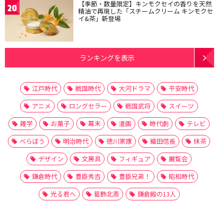
【季節・数量限定】キンモクセイの香りを天然
20
精油で再現した「スチームクリーム キンモクセ
イ&茶」新登場
ランキングを表示
江戸時代
戦国時代
大河ドラマ
平安時代
アニメ
ロングセラー
戦国武将
スイーツ
雑学
お菓子
幕末
漫画
時代劇
テレビ
べらぼう
明治時代
徳川家康
織田信長
抹茶
デザイン
文房具
フィギュア
展覧会
鎌倉時代
豊臣秀吉
豊臣兄弟！
昭和時代
光る君へ
葛飾北斎
鎌倉殿の13人