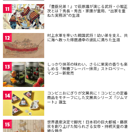
『豊臣兄弟！』で萩原護が演じる武将・小堀正
11
次とは？秀長・秀吉・家康が重用、“出家を重
ねた実務派”の生涯
村上水軍を率いた戦国武将！幼い弟を支え、共
12
に海へ散った得居通幸の波乱に満ちた生涯
しっかり抹茶の味わい、さらに果実の香りも楽
13
しめる「無糖フレーバー抹茶」ストロベリー、
マンゴー新発売
コンビニおにぎりが文房具に！コンビニの定番
14
商品をモチーフにした文房具シリーズ『ジムマ
ート』誕生
世界遺産決定で脚光！日本初の巨大都城・藤原
15
京を創り上げた知られざる女帝・持統天皇の凄
絶な執念