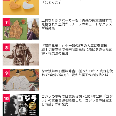
「はとっこ」
土偶なりきりパーカーも！青森の縄文遺跡群で
7
発掘された土偶がモチーフのキュートなグッズ
が新発売
『豊臣兄弟！』小一郎の5万の大軍に徹底抗
8
戦！切腹覚悟で長宗我部元親に降伏を迫った武
将・谷忠澄の生涯
なぜ浅井の旧臣は秀吉に従ったのか？ 武力を使
9
わず“自分の味方”に変えた裏工作の技法とは
ゴジラの咆哮で目覚める朝…1954年公開『ゴジ
10
ラ』の貴重音源を搭載した「ゴジラ音声目覚ま
し時計」が新発売