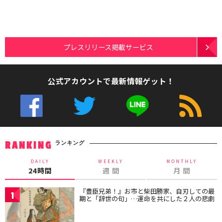
プレスリリース掲載サービス
公式アカウントで最新情報ゲット！
ランキング
RANKING
DAILY
WEEKLY
MONTHLY
24時間
週 間
月 間
『豊臣兄弟！』お市と柴田勝家、自刃しての最
1
期と「辞世の句」…運命を共にした２人の悲劇