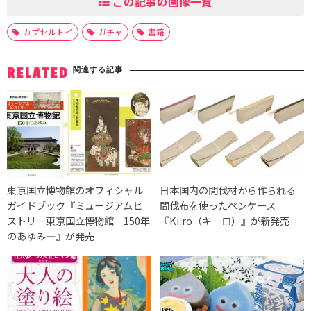
この記事の画像一覧
カプセルトイ
ガチャ
書籍
関連する記事
RELATED
東京国立博物館のオフィシャル
日本国内の間伐材から作られる
ガイドブック『ミュージアムヒ
間伐布を使ったペンケース
ストリー東京国立博物館―150年
『Kiːro（キーロ）』が新発売
のあゆみ―』が発売