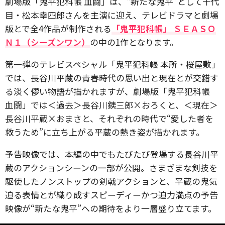
劇場版「鬼平犯科帳 血闘」は、“新たな鬼平”として十代
目・松本幸四郎さんを主演に迎え、テレビドラマと劇場
版とで全4作品が制作される
「鬼平犯科帳」 ＳＥＡＳＯ
Ｎ１（シーズンワン）
の中の1作となります。
第一弾のテレビスペシャル「鬼平犯科帳 本所・桜屋敷」
では、長谷川平蔵の青春時代の思い出と現在とが交錯す
る淡く儚い物語が描かれますが、劇場版「鬼平犯科帳
血闘」では＜過去＞長谷川銕三郎×おろくと、＜現在＞
長谷川平蔵×おまさと、それぞれの時代で“愛した者を
救うため”に立ち上がる平蔵の熱き姿が描かれます。
予告映像では、本編の中でもたびたび登場する長谷川平
蔵のアクションシーンの一部が公開。さまざまな剣技を
駆使したノンストップの剣戟アクションと、平蔵の鬼気
迫る表情とが織り成すスピーディーかつ迫力満点の予告
映像が“新たな鬼平”への期待をより一層盛り立てます。