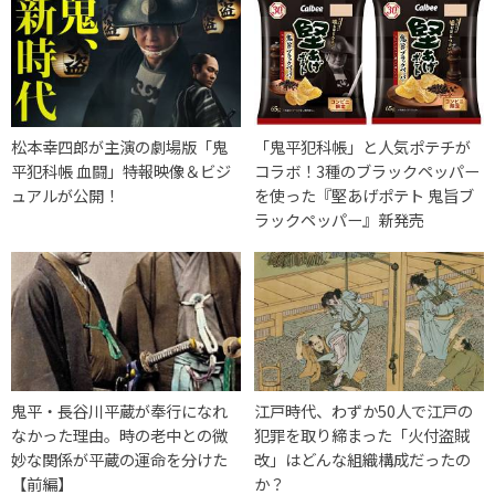
松本幸四郎が主演の劇場版「鬼
「鬼平犯科帳」と人気ポテチが
平犯科帳 血闘」特報映像＆ビジ
コラボ！3種のブラックペッパー
ュアルが公開！
を使った『堅あげポテト 鬼旨ブ
ラックペッパー』新発売
鬼平・長谷川平蔵が奉行になれ
江戸時代、わずか50人で江戸の
なかった理由。時の老中との微
犯罪を取り締まった「火付盗賊
妙な関係が平蔵の運命を分けた
改」はどんな組織構成だったの
【前編】
か？