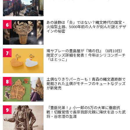
あの装飾は「炎」ではない？縄文時代の国宝・
6
火焔型土器、5000年前の人々が刻んだ謎とデザ
インの秘密
鳩サブレーの豊島屋が『鳩の日』（8月10日）
7
限定グッズ詳細を発表！今年はシリコンポーチ
「はとっこ」
土偶なりきりパーカーも！青森の縄文遺跡群で
8
発掘された土偶がモチーフのキュートなグッズ
が新発売
『豊臣兄弟！』小一郎の5万の大軍に徹底抗
9
戦！切腹覚悟で長宗我部元親に降伏を迫った武
将・谷忠澄の生涯