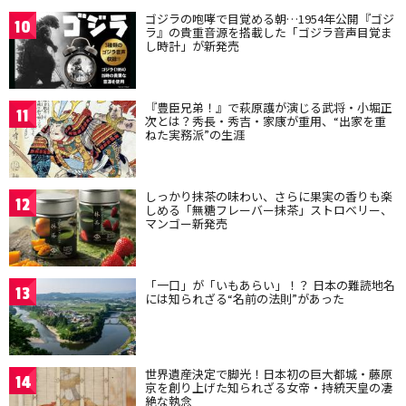
ゴジラの咆哮で目覚める朝…1954年公開『ゴジ
10
ラ』の貴重音源を搭載した「ゴジラ音声目覚ま
し時計」が新発売
『豊臣兄弟！』で萩原護が演じる武将・小堀正
11
次とは？秀長・秀吉・家康が重用、“出家を重
ねた実務派”の生涯
しっかり抹茶の味わい、さらに果実の香りも楽
12
しめる「無糖フレーバー抹茶」ストロベリー、
マンゴー新発売
「一口」が「いもあらい」！？ 日本の難読地名
13
には知られざる“名前の法則”があった
世界遺産決定で脚光！日本初の巨大都城・藤原
14
京を創り上げた知られざる女帝・持統天皇の凄
絶な執念