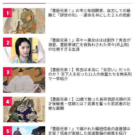
『豊臣兄弟！』お市と柴田勝家、自刃しての最
1
期と「辞世の句」…運命を共にした２人の悲劇
『豊臣兄弟！』茶々＝悪女はほぼ創作？秀吉が
2
溺愛、豊臣家滅亡を背負わされた茶々(井上和)
の壮絶すぎる生涯
【豊臣兄弟！】秀吉は本当に「女狂い」だった
3
のか？ 天下人を彩った11人の側室たちを時系列
で一挙紹介
【豊臣兄弟！】22歳で散った長宗我部元親の天
4
才後継者・信親とは？武勇を奮った若武者の壮
絶な最期
『豊臣兄弟！』で描かれた織田信長の道普請は
5
史実？信長が実施した街道整備の施策を紹介