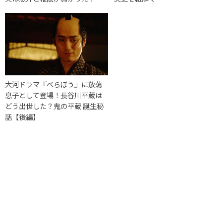
大河ドラマ『べらぼう』に放蕩
息子として登場！長谷川平蔵は
どう出世した？鬼の平蔵 誕生秘
話【後編】