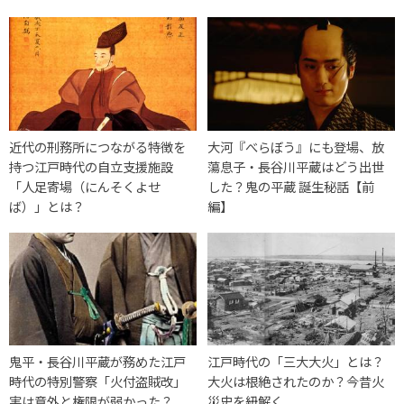
近代の刑務所につながる特徴を
大河『べらぼう』にも登場、放
持つ江戸時代の自立支援施設
蕩息子・長谷川平蔵はどう出世
「人足寄場（にんそくよせ
した？鬼の平蔵 誕生秘話【前
ば）」とは？
編】
鬼平・長谷川平蔵が務めた江戸
江戸時代の「三大大火」とは？
時代の特別警察「火付盗賊改」
大火は根絶されたのか？今昔火
実は意外と権限が弱かった？
災史を紐解く