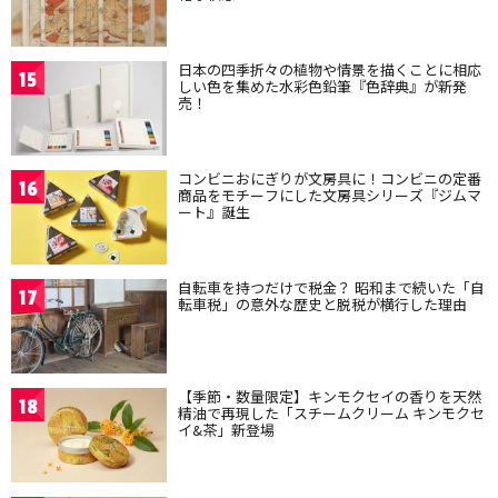
日本の四季折々の植物や情景を描くことに相応
15
しい色を集めた水彩色鉛筆『色辞典』が新発
売！
コンビニおにぎりが文房具に！コンビニの定番
16
商品をモチーフにした文房具シリーズ『ジムマ
ート』誕生
自転車を持つだけで税金？ 昭和まで続いた「自
17
転車税」の意外な歴史と脱税が横行した理由
【季節・数量限定】キンモクセイの香りを天然
18
精油で再現した「スチームクリーム キンモクセ
イ&茶」新登場