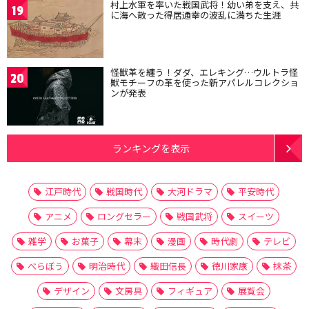
村上水軍を率いた戦国武将！幼い弟を支え、共
19
に海へ散った得居通幸の波乱に満ちた生涯
怪獣革を纏う！ダダ、エレキング…ウルトラ怪
20
獣モチーフの革を使った新アパレルコレクショ
ンが発表
ランキングを表示
江戸時代
戦国時代
大河ドラマ
平安時代
アニメ
ロングセラー
戦国武将
スイーツ
雑学
お菓子
幕末
漫画
時代劇
テレビ
べらぼう
明治時代
織田信長
徳川家康
抹茶
デザイン
文房具
フィギュア
展覧会