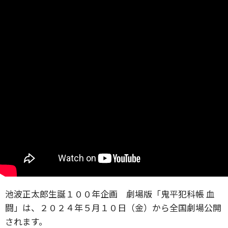
池波正太郎生誕１００年企画 劇場版「鬼平犯科帳 血
闘」は、２０２４年５月１０日（金）から全国劇場公開
されます。