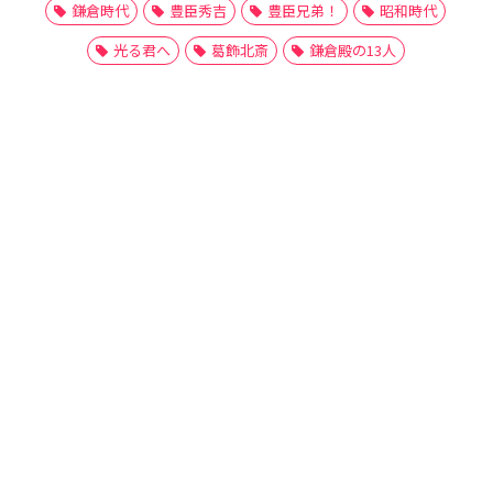
鎌倉時代
豊臣秀吉
豊臣兄弟！
昭和時代
光る君へ
葛飾北斎
鎌倉殿の13人