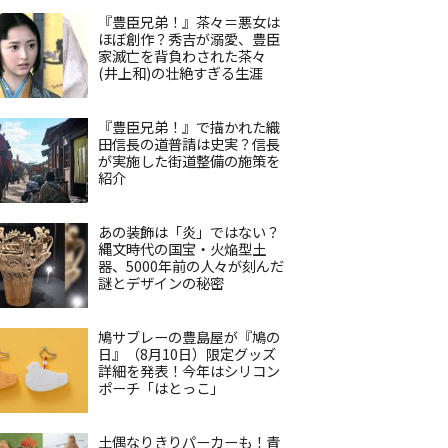
『豊臣兄弟！』茶々＝悪女は
ほぼ創作？秀吉が溺愛、豊臣
家滅亡を背負わされた茶々
(井上和)の壮絶すぎる生涯
『豊臣兄弟！』で描かれた織
田信長の道普請は史実？信長
が実施した街道整備の施策を
紹介
あの装飾は「炎」ではない？
縄文時代の国宝・火焔型土
器、5000年前の人々が刻んだ
謎とデザインの秘密
鳩サブレーの豊島屋が『鳩の
日』（8月10日）限定グッズ
詳細を発表！今年はシリコン
ポーチ「はとっこ」
土偶なりきりパーカーも！青