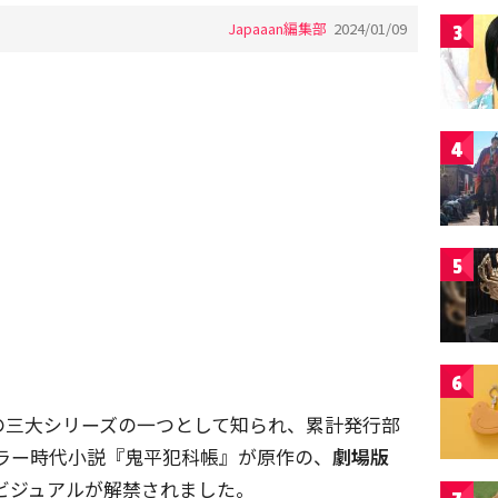
Japaaan編集部
2024/01/09
3
4
5
6
の三大シリーズの一つとして知られ、累計発行部
ラー時代小説『鬼平犯科帳』が原作の、
劇場版
ビジュアルが解禁されました。