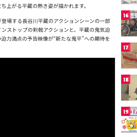
立ち上がる平蔵の熱き姿が描かれます。
16
び登場する長谷川平蔵のアクションシーンの一部
ノンストップの剣戟アクションと、平蔵の鬼気迫
迫力満点の予告映像が“新たな鬼平”への期待を
17
18
19