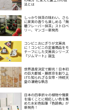
法とは
しっかり抹茶の味わい、さら
に果実の香りも楽しめる「無
糖フレーバー抹茶」ストロベ
リー、マンゴー新発売
コンビニおにぎりが文房具
に！コンビニの定番商品をモ
チーフにした文房具シリーズ
『ジムマート』誕生
世界遺産決定で脚光！日本初
の巨大都城・藤原京を創り上
げた知られざる女帝・持統天
皇の凄絶な執念
日本の四季折々の植物や情景
を描くことに相応しい色を集
めた水彩色鉛筆『色辞典』が
新発売！