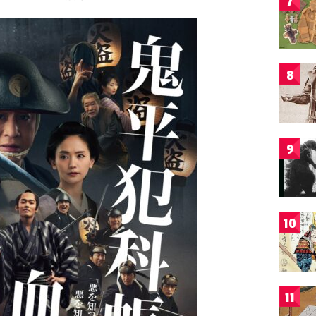
7
8
9
10
11