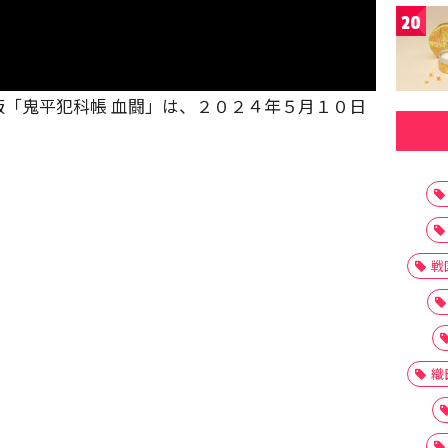
20
「鬼平犯科帳 血闘」は、２０２４年５月１０日
戦
織