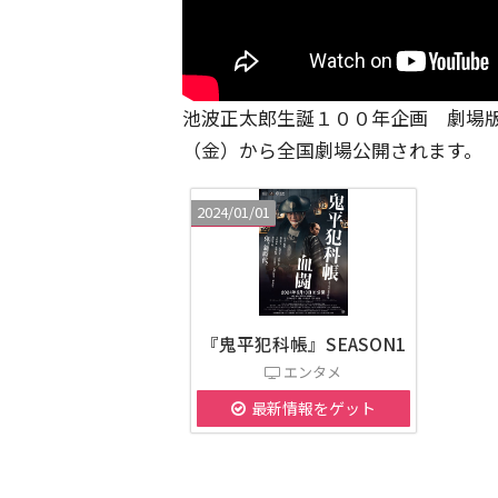
池波正太郎生誕１００年企画 劇場版
（金）から全国劇場公開されます。
2024/01/01
『鬼平犯科帳』SEASON1
エンタメ
最新情報をゲット