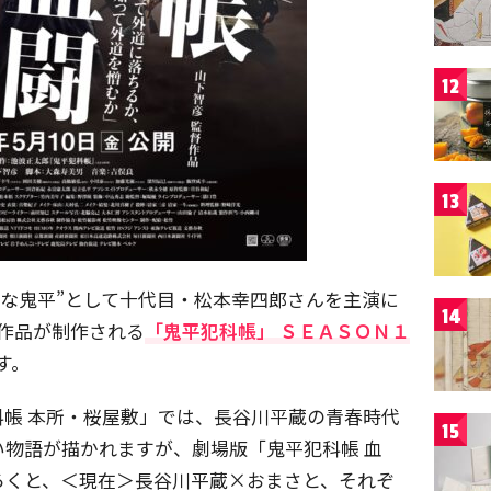
12
13
たな鬼平”として十代目・松本幸四郎さんを主演に
14
作品が制作される
「鬼平犯科帳」 ＳＥＡＳＯＮ１
す。
帳 本所・桜屋敷」では、長谷川平蔵の青春時代
15
物語が描かれますが、劇場版「鬼平犯科帳 血
ろくと、＜現在＞長谷川平蔵×おまさと、それぞ