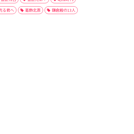
光る君へ
葛飾北斎
鎌倉殿の13人