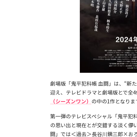
劇場版「鬼平犯科帳 血闘」は、“新
迎え、テレビドラマと劇場版とで全4
（シーズンワン）
の中の1作となりま
第一弾のテレビスペシャル「鬼平犯科
の思い出と現在とが交錯する淡く儚い
闘」では＜過去＞長谷川銕三郎×お