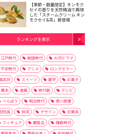
【季節・数量限定】キンモク
セイの香りを天然精油で再現
した「スチームクリーム キン
モクセイ&茶」新登場
ランキングを表示
江戸時代
戦国時代
大河ドラマ
平安時代
アニメ
ロングセラー
国武将
スイーツ
雑学
お菓子
幕末
漫画
時代劇
テレビ
べらぼう
明治時代
徳川家康
田信長
抹茶
デザイン
文房具
フィギュア
展覧会
鎌倉時代
豊臣秀吉
豊臣兄弟！
昭和時代