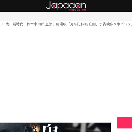
ト
鬼、新時代！松本幸四郎 主演、劇場版「鬼平犯科帳 血闘」予告映像＆本ビジュ