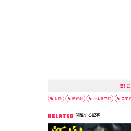
こ
映画
時代劇
松本幸四郎
鬼平
関連する記事
RELATED