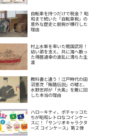
自転車を持つだけで税金？ 昭
和まで続いた「自転車税」の
意外な歴史と脱税が横行した
理由
村上水軍を率いた戦国武将！
幼い弟を支え、共に海へ散っ
た得居通幸の波乱に満ちた生
涯
教科書と違う！江戸時代の田
沼意次「賄賂伝説」の嘘と、
水野忠邦が「大奥」を敵に回
した本当の理由
ハローキティ、ポチャッコた
ちが昭和レトロなコインケー
スに！「サンリオキャラクタ
ーズ コインケース」第２弾