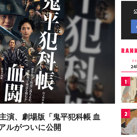
RAN
DA
2
1
2
主演、劇場版「鬼平犯科帳 血
アルがついに公開