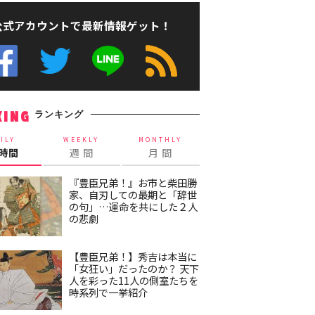
公式アカウントで最新情報ゲット！
ランキング
KING
ILY
WEEKLY
MONTHLY
4時間
週 間
月 間
『豊臣兄弟！』お市と柴田勝
家、自刃しての最期と「辞世
の句」…運命を共にした２人
の悲劇
【豊臣兄弟！】秀吉は本当に
「女狂い」だったのか？ 天下
人を彩った11人の側室たちを
時系列で一挙紹介