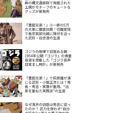
森の縄文遺跡群で発掘された
土偶がモチーフのキュートな
グッズが新発売
『豊臣兄弟！』小一郎の5万
の大軍に徹底抗戦！切腹覚悟
で長宗我部元親に降伏を迫っ
た武将・谷忠澄の生涯
ゴジラの咆哮で目覚める朝…
1954年公開『ゴジラ』の貴重
音源を搭載した「ゴジラ音声
目覚まし時計」が新発売
『豊臣兄弟！』で萩原護が演
じる武将・小堀正次とは？秀
長・秀吉・家康が重用、“出
家を重ねた実務派”の生涯
なぜ浅井の旧臣は秀吉に従っ
たのか？ 武力を使わず“自分
の味方”に変えた裏工作の技