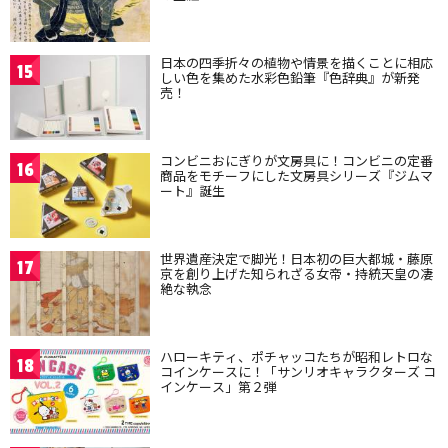
日本の四季折々の植物や情景を描くことに相応
15
しい色を集めた水彩色鉛筆『色辞典』が新発
売！
コンビニおにぎりが文房具に！コンビニの定番
16
商品をモチーフにした文房具シリーズ『ジムマ
ート』誕生
世界遺産決定で脚光！日本初の巨大都城・藤原
17
京を創り上げた知られざる女帝・持統天皇の凄
絶な執念
ハローキティ、ポチャッコたちが昭和レトロな
18
コインケースに！「サンリオキャラクターズ コ
インケース」第２弾