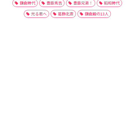
鎌倉時代
豊臣秀吉
豊臣兄弟！
昭和時代
光る君へ
葛飾北斎
鎌倉殿の13人