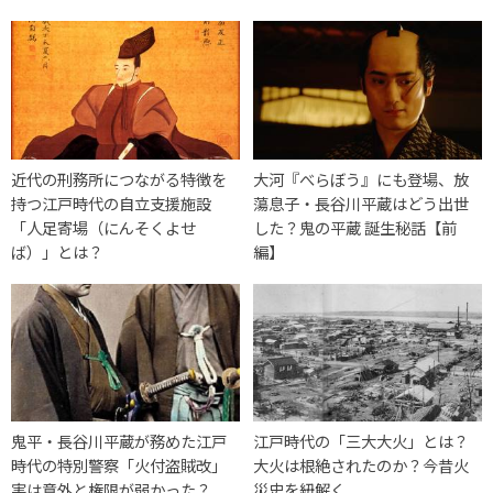
近代の刑務所につながる特徴を
大河『べらぼう』にも登場、放
持つ江戸時代の自立支援施設
蕩息子・長谷川平蔵はどう出世
「人足寄場（にんそくよせ
した？鬼の平蔵 誕生秘話【前
ば）」とは？
編】
鬼平・長谷川平蔵が務めた江戸
江戸時代の「三大大火」とは？
時代の特別警察「火付盗賊改」
大火は根絶されたのか？今昔火
実は意外と権限が弱かった？
災史を紐解く