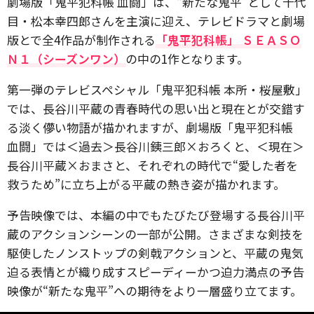
劇場版「鬼平犯科帳 血闘」は、“新たな鬼平”として十代
目・松本幸四郎さんを主演に迎え、テレビドラマと劇場
版とで全4作品が制作される
「鬼平犯科帳」 ＳＥＡＳＯ
Ｎ１（シーズンワン）
の中の1作となります。
第一弾のテレビスペシャル「鬼平犯科帳 本所・桜屋敷」
では、長谷川平蔵の青春時代の思い出と現在とが交錯す
る淡く儚い物語が描かれますが、劇場版「鬼平犯科帳
血闘」では＜過去＞長谷川銕三郎×おろくと、＜現在＞
長谷川平蔵×おまさと、それぞれの時代で“愛した者を
救うため”に立ち上がる平蔵の熱き姿が描かれます。
予告映像では、本編の中でもたびたび登場する長谷川平
蔵のアクションシーンの一部が公開。さまざまな剣技を
駆使したノンストップの剣戟アクションと、平蔵の鬼気
迫る表情とが織り成すスピーディーかつ迫力満点の予告
映像が“新たな鬼平”への期待をより一層盛り立てます。