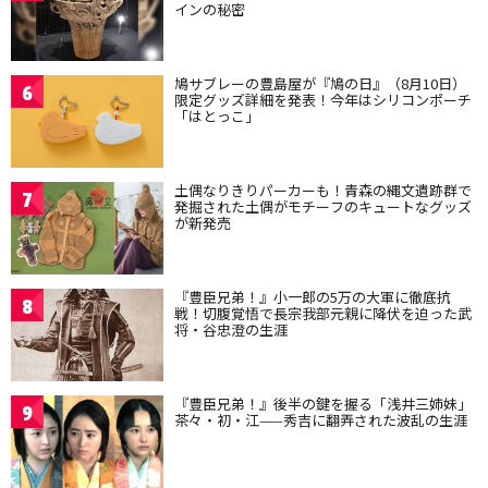
インの秘密
鳩サブレーの豊島屋が『鳩の日』（8月10日）
6
限定グッズ詳細を発表！今年はシリコンポーチ
「はとっこ」
土偶なりきりパーカーも！青森の縄文遺跡群で
7
発掘された土偶がモチーフのキュートなグッズ
が新発売
『豊臣兄弟！』小一郎の5万の大軍に徹底抗
8
戦！切腹覚悟で長宗我部元親に降伏を迫った武
将・谷忠澄の生涯
『豊臣兄弟！』後半の鍵を握る「浅井三姉妹」
9
茶々・初・江——秀吉に翻弄された波乱の生涯