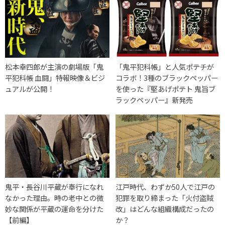
松本幸四郎が主演の劇場版「鬼
「鬼平犯科帳」と人気ポテチが
平犯科帳 血闘」特報映像＆ビジ
コラボ！3種のブラックペッパー
ュアルが公開！
を使った『堅あげポテト 鬼旨ブ
ラックペッパー』新発売
鬼平・長谷川平蔵が奉行になれ
江戸時代、わずか50人で江戸の
なかった理由。時の老中との微
犯罪を取り締まった「火付盗賊
妙な関係が平蔵の運命を分けた
改」はどんな組織構成だったの
【前編】
か？