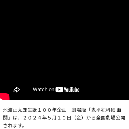
池波正太郎生誕１００年企画 劇場版「鬼平犯科帳 血
闘」は、２０２４年５月１０日（金）から全国劇場公開
されます。