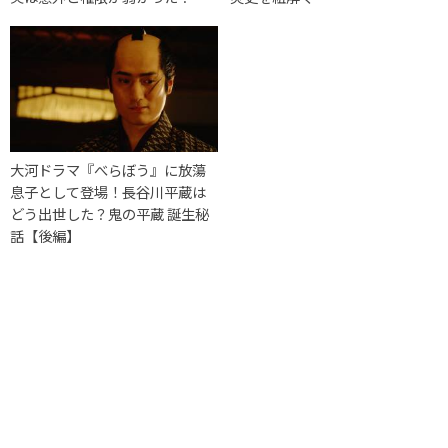
大河ドラマ『べらぼう』に放蕩
息子として登場！長谷川平蔵は
どう出世した？鬼の平蔵 誕生秘
話【後編】