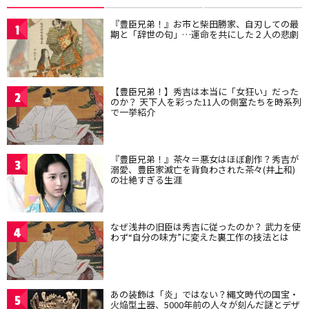
『豊臣兄弟！』お市と柴田勝家、自刃しての最
1
期と「辞世の句」…運命を共にした２人の悲劇
【豊臣兄弟！】秀吉は本当に「女狂い」だった
2
のか？ 天下人を彩った11人の側室たちを時系列
で一挙紹介
『豊臣兄弟！』茶々＝悪女はほぼ創作？秀吉が
3
溺愛、豊臣家滅亡を背負わされた茶々(井上和)
の壮絶すぎる生涯
なぜ浅井の旧臣は秀吉に従ったのか？ 武力を使
4
わず“自分の味方”に変えた裏工作の技法とは
あの装飾は「炎」ではない？縄文時代の国宝・
5
火焔型土器、5000年前の人々が刻んだ謎とデザ