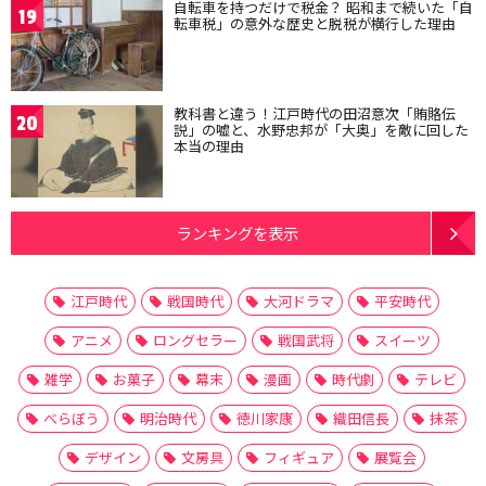
自転車を持つだけで税金？ 昭和まで続いた「自
19
転車税」の意外な歴史と脱税が横行した理由
教科書と違う！江戸時代の田沼意次「賄賂伝
20
説」の嘘と、水野忠邦が「大奥」を敵に回した
本当の理由
ランキングを表示
江戸時代
戦国時代
大河ドラマ
平安時代
アニメ
ロングセラー
戦国武将
スイーツ
雑学
お菓子
幕末
漫画
時代劇
テレビ
べらぼう
明治時代
徳川家康
織田信長
抹茶
デザイン
文房具
フィギュア
展覧会