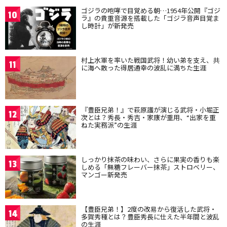
ゴジラの咆哮で目覚める朝…1954年公開『ゴジ
10
ラ』の貴重音源を搭載した「ゴジラ音声目覚ま
し時計」が新発売
村上水軍を率いた戦国武将！幼い弟を支え、共
11
に海へ散った得居通幸の波乱に満ちた生涯
『豊臣兄弟！』で萩原護が演じる武将・小堀正
12
次とは？秀長・秀吉・家康が重用、“出家を重
ねた実務派”の生涯
しっかり抹茶の味わい、さらに果実の香りも楽
13
しめる「無糖フレーバー抹茶」ストロベリー、
マンゴー新発売
【豊臣兄弟！】2度の改易から復活した武将・
14
多賀秀種とは？豊臣秀長に仕えた半年間と波乱
の生涯