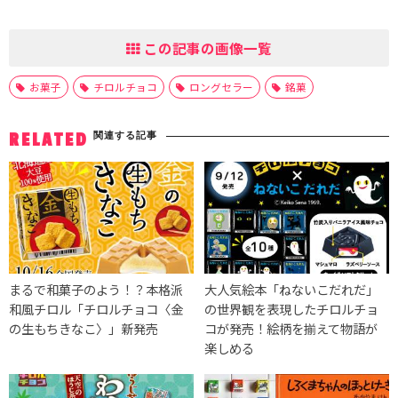
この記事の画像一覧
お菓子
チロルチョコ
ロングセラー
銘菓
関連する記事
RELATED
まるで和菓子のよう！？本格派
大人気絵本「ねないこだれだ」
和風チロル「チロルチョコ〈金
の世界観を表現したチロルチョ
の生もちきなこ〉」新発売
コが発売！絵柄を揃えて物語が
楽しめる