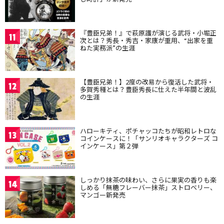
『豊臣兄弟！』で萩原護が演じる武将・小堀正
11
次とは？秀長・秀吉・家康が重用、“出家を重
ねた実務派”の生涯
【豊臣兄弟！】2度の改易から復活した武将・
12
多賀秀種とは？豊臣秀長に仕えた半年間と波乱
の生涯
ハローキティ、ポチャッコたちが昭和レトロな
13
コインケースに！「サンリオキャラクターズ コ
インケース」第２弾
しっかり抹茶の味わい、さらに果実の香りも楽
14
しめる「無糖フレーバー抹茶」ストロベリー、
マンゴー新発売