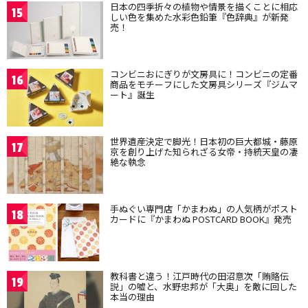
日本の四季折々の植物や情景を描くことに相応
15
しい色を集めた水彩色鉛筆『色辞典』が新発
売！
コンビニおにぎりが文房具に！コンビニの定番
16
商品をモチーフにした文房具シリーズ『ジムマ
ート』誕生
世界遺産決定で脚光！日本初の巨大都城・藤原
17
京を創り上げた知られざる女帝・持統天皇の凄
絶な執念
手ぬぐい専門店「かまわぬ」の人気柄がポスト
18
カードに『かまわぬ POSTCARD BOOK』発売
教科書と違う！江戸時代の田沼意次「賄賂伝
19
説」の嘘と、水野忠邦が「大奥」を敵に回した
本当の理由