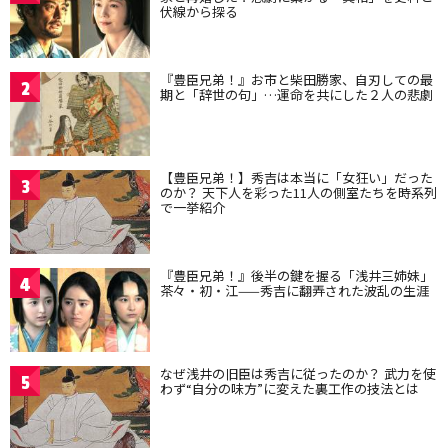
伏線から探る
『豊臣兄弟！』お市と柴田勝家、自刃しての最
2
期と「辞世の句」…運命を共にした２人の悲劇
【豊臣兄弟！】秀吉は本当に「女狂い」だった
3
のか？ 天下人を彩った11人の側室たちを時系列
で一挙紹介
『豊臣兄弟！』後半の鍵を握る「浅井三姉妹」
4
茶々・初・江——秀吉に翻弄された波乱の生涯
なぜ浅井の旧臣は秀吉に従ったのか？ 武力を使
5
わず“自分の味方”に変えた裏工作の技法とは