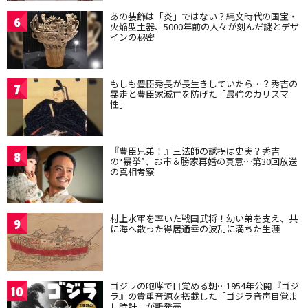
あの装飾は「炎」ではない？縄文時代の国宝・
6
火焔型土器、5000年前の人々が刻んだ謎とデザ
インの秘密
もしも豊臣秀長が長生きしていたら…？秀吉の
7
暴走と豊臣家滅亡を防げた「最強のカリスマ
性」
『豊臣兄弟！』三法師の誘拐は史実？秀吉
8
の“暴挙”、お市＆勝家再婚の真意…第30回放送
の真相考察
村上水軍を率いた戦国武将！幼い弟を支え、共
9
に海へ散った得居通幸の波乱に満ちた生涯
ゴジラの咆哮で目覚める朝…1954年公開『ゴジ
10
ラ』の貴重音源を搭載した「ゴジラ音声目覚ま
し時計」が新発売