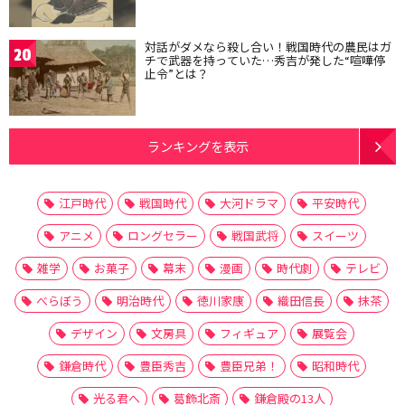
対話がダメなら殺し合い！戦国時代の農民はガ
20
チで武器を持っていた…秀吉が発した“喧嘩停
止令”とは？
ランキングを表示
江戸時代
戦国時代
大河ドラマ
平安時代
アニメ
ロングセラー
戦国武将
スイーツ
雑学
お菓子
幕末
漫画
時代劇
テレビ
べらぼう
明治時代
徳川家康
織田信長
抹茶
デザイン
文房具
フィギュア
展覧会
鎌倉時代
豊臣秀吉
豊臣兄弟！
昭和時代
光る君へ
葛飾北斎
鎌倉殿の13人