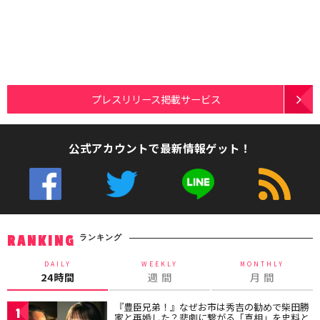
プレスリリース掲載サービス
公式アカウントで最新情報ゲット！
ランキング
RANKING
DAILY
WEEKLY
MONTHLY
24時間
週 間
月 間
『豊臣兄弟！』なぜお市は秀吉の勧めで柴田勝
1
家と再婚した？悲劇に繋がる「真相」を史料と