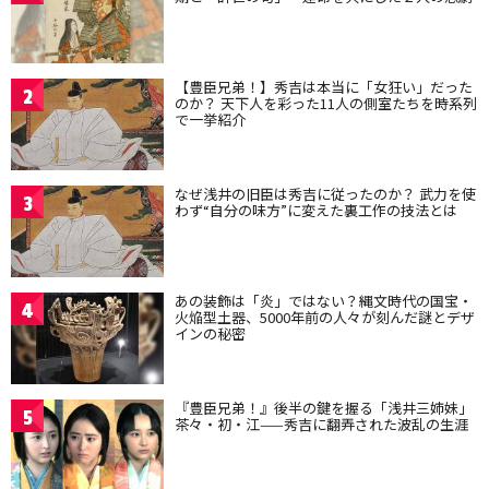
【豊臣兄弟！】秀吉は本当に「女狂い」だった
2
のか？ 天下人を彩った11人の側室たちを時系列
で一挙紹介
なぜ浅井の旧臣は秀吉に従ったのか？ 武力を使
3
わず“自分の味方”に変えた裏工作の技法とは
あの装飾は「炎」ではない？縄文時代の国宝・
4
火焔型土器、5000年前の人々が刻んだ謎とデザ
インの秘密
『豊臣兄弟！』後半の鍵を握る「浅井三姉妹」
5
茶々・初・江——秀吉に翻弄された波乱の生涯