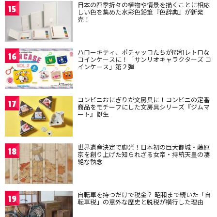
日本の四季折々の植物や情景を描くことに相応
15
しい色を集めた水彩色鉛筆『色辞典』が新発
売！
ハローキティ、ポチャッコたちが昭和レトロな
16
コインケースに！「サンリオキャラクターズ コ
インケース」第２弾
コンビニおにぎりが文房具に！コンビニの定番
17
商品をモチーフにした文房具シリーズ『ジムマ
ート』誕生
世界遺産決定で脚光！日本初の巨大都城・藤原
18
京を創り上げた知られざる女帝・持統天皇の凄
絶な執念
自転車を持つだけで税金？ 昭和まで続いた「自
19
転車税」の意外な歴史と脱税が横行した理由