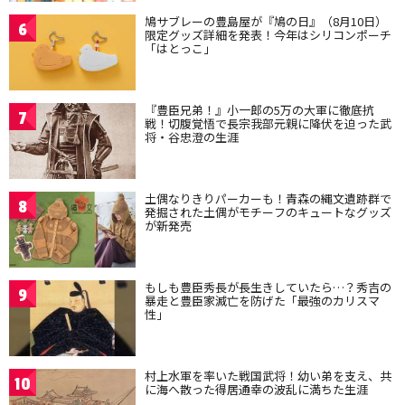
鳩サブレーの豊島屋が『鳩の日』（8月10日）
6
限定グッズ詳細を発表！今年はシリコンポーチ
「はとっこ」
『豊臣兄弟！』小一郎の5万の大軍に徹底抗
7
戦！切腹覚悟で長宗我部元親に降伏を迫った武
将・谷忠澄の生涯
土偶なりきりパーカーも！青森の縄文遺跡群で
8
発掘された土偶がモチーフのキュートなグッズ
が新発売
もしも豊臣秀長が長生きしていたら…？秀吉の
9
暴走と豊臣家滅亡を防げた「最強のカリスマ
性」
村上水軍を率いた戦国武将！幼い弟を支え、共
10
に海へ散った得居通幸の波乱に満ちた生涯