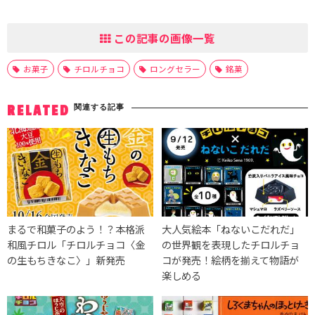
この記事の画像一覧
お菓子
チロルチョコ
ロングセラー
銘菓
関連する記事
RELATED
まるで和菓子のよう！？本格派
大人気絵本「ねないこだれだ」
和風チロル「チロルチョコ〈金
の世界観を表現したチロルチョ
の生もちきなこ〉」新発売
コが発売！絵柄を揃えて物語が
楽しめる