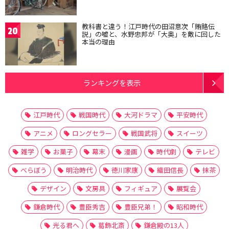
教科書と違う！江戸時代の田沼意次「賄賂伝
20
説」の嘘と、水野忠邦が「大奥」を敵に回した
本当の理由
ランキングを表示
江戸時代
戦国時代
大河ドラマ
平安時代
アニメ
ロングセラー
戦国武将
スイーツ
雑学
お菓子
幕末
漫画
時代劇
テレビ
べらぼう
明治時代
徳川家康
織田信長
抹茶
デザイン
文房具
フィギュア
展覧会
鎌倉時代
豊臣秀吉
豊臣兄弟！
昭和時代
光る君へ
葛飾北斎
鎌倉殿の13人