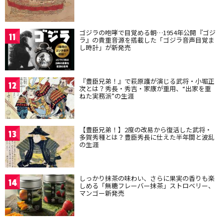
ゴジラの咆哮で目覚める朝…1954年公開『ゴジ
11
ラ』の貴重音源を搭載した「ゴジラ音声目覚ま
し時計」が新発売
『豊臣兄弟！』で萩原護が演じる武将・小堀正
12
次とは？秀長・秀吉・家康が重用、“出家を重
ねた実務派”の生涯
【豊臣兄弟！】2度の改易から復活した武将・
13
多賀秀種とは？豊臣秀長に仕えた半年間と波乱
の生涯
しっかり抹茶の味わい、さらに果実の香りも楽
14
しめる「無糖フレーバー抹茶」ストロベリー、
マンゴー新発売