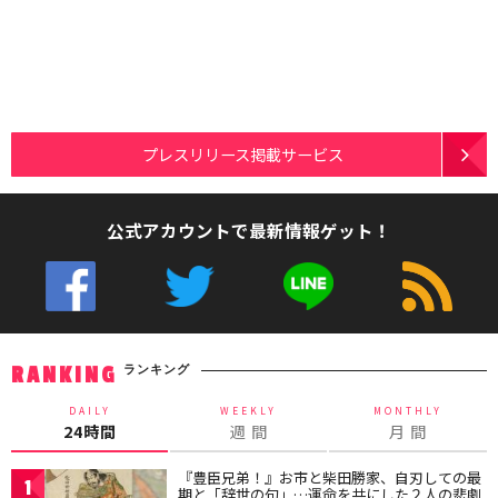
プレスリリース掲載サービス
公式アカウントで最新情報ゲット！
ランキング
RANKING
DAILY
WEEKLY
MONTHLY
24時間
週 間
月 間
『豊臣兄弟！』お市と柴田勝家、自刃しての最
1
期と「辞世の句」…運命を共にした２人の悲劇