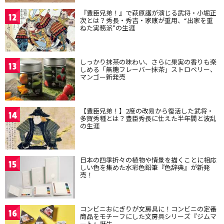
『豊臣兄弟！』で萩原護が演じる武将・小堀正
12
次とは？秀長・秀吉・家康が重用、“出家を重
ねた実務派”の生涯
しっかり抹茶の味わい、さらに果実の香りも楽
13
しめる「無糖フレーバー抹茶」ストロベリー、
マンゴー新発売
【豊臣兄弟！】2度の改易から復活した武将・
14
多賀秀種とは？豊臣秀長に仕えた半年間と波乱
の生涯
日本の四季折々の植物や情景を描くことに相応
15
しい色を集めた水彩色鉛筆『色辞典』が新発
売！
コンビニおにぎりが文房具に！コンビニの定番
16
商品をモチーフにした文房具シリーズ『ジムマ
ート』誕生