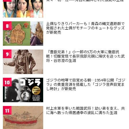
土偶なりきりパーカーも！青森の縄文遺跡群で
8
発掘された土偶がモチーフのキュートなグッズ
が新発売
『豊臣兄弟！』小一郎の5万の大軍に徹底抗
9
戦！切腹覚悟で長宗我部元親に降伏を迫った武
将・谷忠澄の生涯
ゴジラの咆哮で目覚める朝…1954年公開『ゴジ
10
ラ』の貴重音源を搭載した「ゴジラ音声目覚ま
し時計」が新発売
村上水軍を率いた戦国武将！幼い弟を支え、共
11
に海へ散った得居通幸の波乱に満ちた生涯