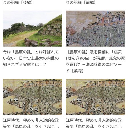
りの記録【後編】
りの記録【前編】
今は「島原の乱」とは呼ばれて
【島原の乱】敵を目前に「疝気
いない！日本史上最大の内乱の
(せんき)の虫」が発症、無念の死
知られざる実態とは！？
を遂げた三瀬源兵衛のエピソー
ド【葉隠】
江戸時代、極めて非人道的な政
江戸時代、極めて非人道的な政
策で「島原の乱」を引き起こし
策で「島原の乱」を引き起こし