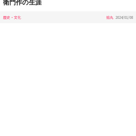
衛門作の生涯
歴史・文化
拾丸
2024/01/08