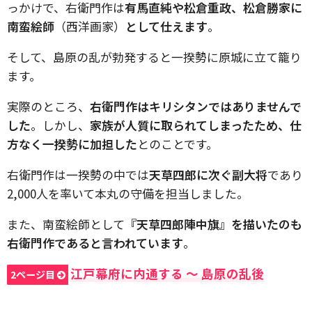
っかけで、右衛門作は
有馬直純や松倉重政、松倉勝家に
南蛮絵師
（西洋画家）
として仕えます
。
そして、島原の乱が勃発すると一揆勢に原城に立て籠り
ます。
実際のところ、
右衛門作はキリシタンではありませんで
した
。しかし、
家族が人質に取られてしまったため、仕
方なく一揆勢に加担した
とのことです。
右衛門作は一揆勢の中では
天草四郎に次ぐ副大将
であり
2,000人を率いて本丸の守備を担当しました。
また、南蛮絵師として
『天草四郎陣中旗』を描いたのも
右衛門作であると言われています
。
江戸幕府に内通する 〜 島原の乱後
2ページ目