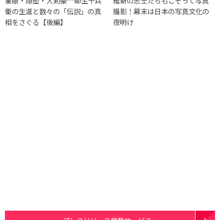
隻眼・隠密・大剣豪…柳生十兵
維新の志士たちもこぞって写真
衛の生涯と数々の「伝説」の真
撮影！幕末は日本の写真文化の
相をさぐる【後編】
夜明け