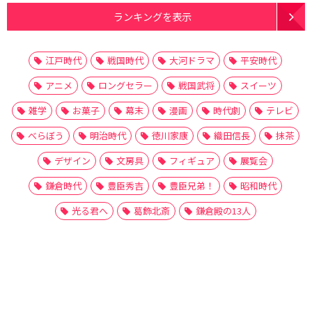
ランキングを表示
江戸時代
戦国時代
大河ドラマ
平安時代
アニメ
ロングセラー
戦国武将
スイーツ
雑学
お菓子
幕末
漫画
時代劇
テレビ
べらぼう
明治時代
徳川家康
織田信長
抹茶
デザイン
文房具
フィギュア
展覧会
鎌倉時代
豊臣秀吉
豊臣兄弟！
昭和時代
光る君へ
葛飾北斎
鎌倉殿の13人