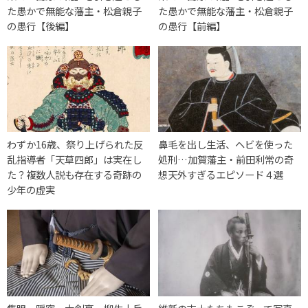
た愚かで無能な藩主・松倉親子
た愚かで無能な藩主・松倉親子
の愚行【後編】
の愚行【前編】
わずか16歳、祭り上げられた反
鼻毛を出し生活、ヘビを使った
乱指導者「天草四郎」は実在し
処刑…加賀藩主・前田利常の奇
た？複数人説も存在する奇跡の
想天外すぎるエピソード４選
少年の虚実