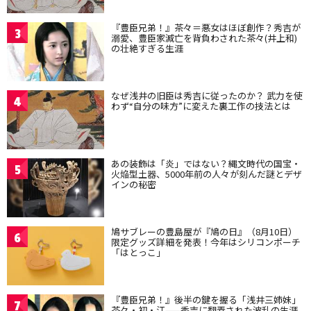
『豊臣兄弟！』茶々＝悪女はほぼ創作？秀吉が
3
溺愛、豊臣家滅亡を背負わされた茶々(井上和)
の壮絶すぎる生涯
なぜ浅井の旧臣は秀吉に従ったのか？ 武力を使
4
わず“自分の味方”に変えた裏工作の技法とは
あの装飾は「炎」ではない？縄文時代の国宝・
5
火焔型土器、5000年前の人々が刻んだ謎とデザ
インの秘密
鳩サブレーの豊島屋が『鳩の日』（8月10日）
6
限定グッズ詳細を発表！今年はシリコンポーチ
「はとっこ」
『豊臣兄弟！』後半の鍵を握る「浅井三姉妹」
7
茶々・初・江——秀吉に翻弄された波乱の生涯