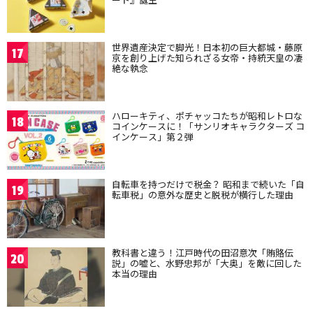
世界遺産決定で脚光！日本初の巨大都城・藤原
17
京を創り上げた知られざる女帝・持統天皇の凄
絶な執念
ハローキティ、ポチャッコたちが昭和レトロな
18
コインケースに！「サンリオキャラクターズ コ
インケース」第２弾
自転車を持つだけで税金？ 昭和まで続いた「自
19
転車税」の意外な歴史と脱税が横行した理由
教科書と違う！江戸時代の田沼意次「賄賂伝
20
説」の嘘と、水野忠邦が「大奥」を敵に回した
本当の理由