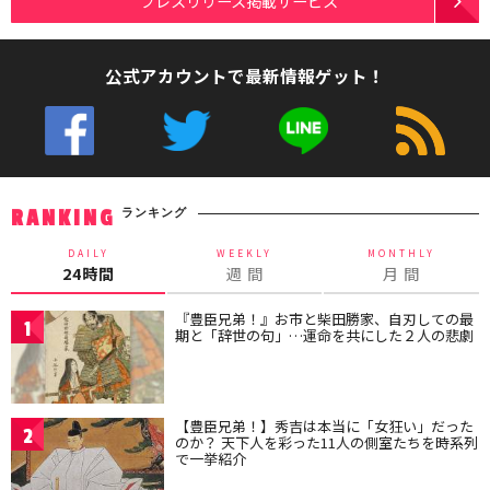
プレスリリース掲載サービス
公式アカウントで最新情報ゲット！
ランキング
RANKING
DAILY
WEEKLY
MONTHLY
24時間
週 間
月 間
『豊臣兄弟！』お市と柴田勝家、自刃しての最
1
期と「辞世の句」…運命を共にした２人の悲劇
【豊臣兄弟！】秀吉は本当に「女狂い」だった
2
のか？ 天下人を彩った11人の側室たちを時系列
で一挙紹介