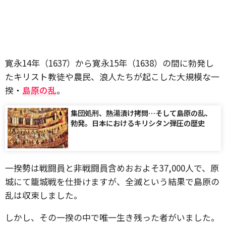
寛永14年（1637）から寛永15年（1638）の間に勃発し
たキリスト教徒や農民、浪人たちが起こした大規模な一
揆・
島原の乱
。
集団処刑、熱湯漬け拷問…そして島原の乱、
勃発。日本におけるキリシタン弾圧の歴史
一揆勢は戦闘員と非戦闘員含めおおよそ37,000人で、原
城にて籠城戦を仕掛けますが、全滅という結果で島原の
乱は収束しました。
しかし、その一揆の中で唯一生き残った者がいました。