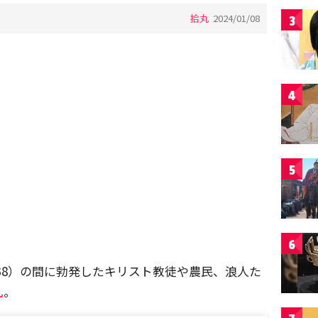
拾丸
2024/01/08
3
4
5
6
1638）の間に勃発したキリスト教徒や農民、浪人た
乱
。