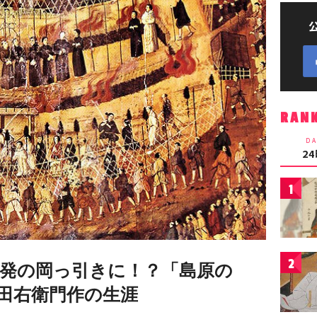
RAN
DA
2
1
2
発の岡っ引きに！？「島原の
田右衛門作の生涯