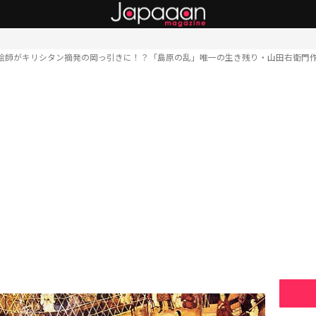
絵師がキリシタン摘発の岡っ引きに！？「島原の乱」唯一の生き残り・山田右衛門