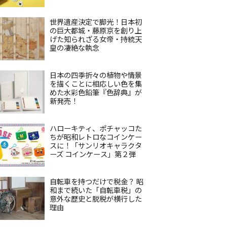
世界遺産決定で脚光！日本初
の巨大都城・藤原京を創り上
げた知られざる女帝・持統天
皇の凄絶な執念
日本の四季折々の植物や情景
を描くことに相応しい色を集
めた水彩色鉛筆『色辞典』が
新発売！
ハローキティ、ポチャッコた
ちが昭和レトロなコインケー
スに！「サンリオキャラクタ
ーズ コインケース」第２弾
自転車を持つだけで税金？ 昭
和まで続いた「自転車税」の
意外な歴史と脱税が横行した
理由