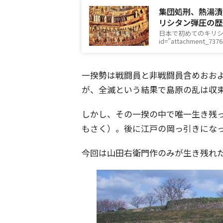
集団処刑、熱湯漬
リシタン弾圧の歴
日本で初めてのキリシタ
id="attachment_737
一揆勢は戦闘員と非戦闘員含めおおよそ
が、全滅という結果で島原の乱は収
しかし、その一揆の中で唯一生き残
もさく）。後に江戸の岡っ引きにな
今回は山田右衛門作のみが生き残れ