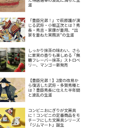
涯
『豊臣兄弟！』で萩原護が演
じる武将・小堀正次とは？秀
長・秀吉・家康が重用、“出
家を重ねた実務派”の生涯
しっかり抹茶の味わい、さら
に果実の香りも楽しめる「無
糖フレーバー抹茶」ストロベ
リー、マンゴー新発売
【豊臣兄弟！】2度の改易か
ら復活した武将・多賀秀種と
は？豊臣秀長に仕えた半年間
と波乱の生涯
コンビニおにぎりが文房具
に！コンビニの定番商品をモ
チーフにした文房具シリーズ
『ジムマート』誕生