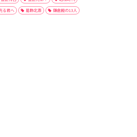
光る君へ
葛飾北斎
鎌倉殿の13人