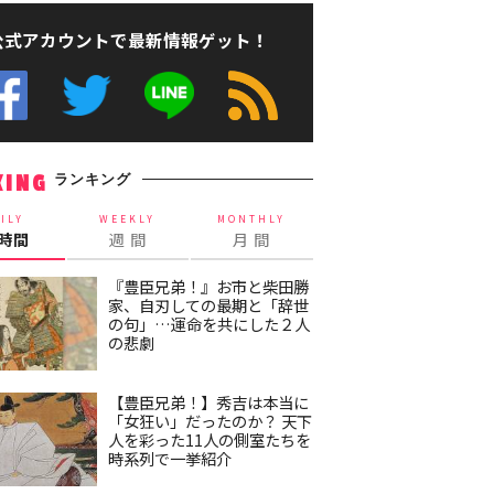
公式アカウントで最新情報ゲット！
ランキング
KING
ILY
WEEKLY
MONTHLY
4時間
週 間
月 間
『豊臣兄弟！』お市と柴田勝
家、自刃しての最期と「辞世
の句」…運命を共にした２人
の悲劇
【豊臣兄弟！】秀吉は本当に
「女狂い」だったのか？ 天下
人を彩った11人の側室たちを
時系列で一挙紹介