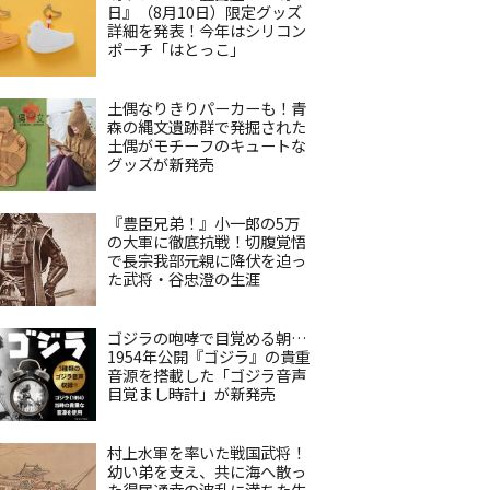
日』（8月10日）限定グッズ
詳細を発表！今年はシリコン
ポーチ「はとっこ」
土偶なりきりパーカーも！青
森の縄文遺跡群で発掘された
土偶がモチーフのキュートな
グッズが新発売
『豊臣兄弟！』小一郎の5万
の大軍に徹底抗戦！切腹覚悟
で長宗我部元親に降伏を迫っ
た武将・谷忠澄の生涯
ゴジラの咆哮で目覚める朝…
1954年公開『ゴジラ』の貴重
音源を搭載した「ゴジラ音声
目覚まし時計」が新発売
村上水軍を率いた戦国武将！
幼い弟を支え、共に海へ散っ
た得居通幸の波乱に満ちた生