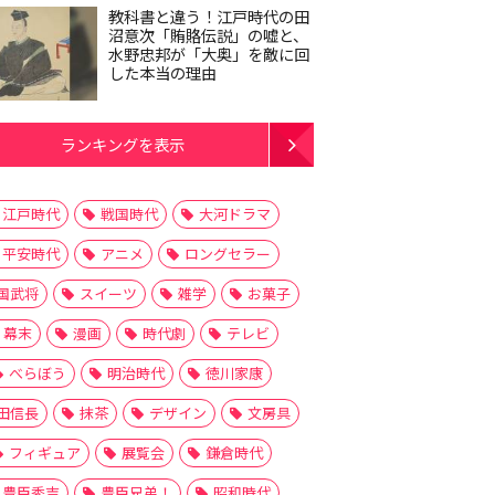
教科書と違う！江戸時代の田
沼意次「賄賂伝説」の嘘と、
水野忠邦が「大奥」を敵に回
した本当の理由
ランキングを表示
江戸時代
戦国時代
大河ドラマ
平安時代
アニメ
ロングセラー
国武将
スイーツ
雑学
お菓子
幕末
漫画
時代劇
テレビ
べらぼう
明治時代
徳川家康
田信長
抹茶
デザイン
文房具
フィギュア
展覧会
鎌倉時代
豊臣秀吉
豊臣兄弟！
昭和時代