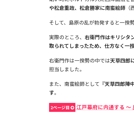
や松倉重政、松倉勝家に南蛮絵師
（
そして、島原の乱が勃発すると一揆
実際のところ、
右衛門作はキリシタ
取られてしまったため、仕方なく一
右衛門作は一揆勢の中では
天草四郎
担当しました。
また、南蛮絵師として
『天草四郎陣
す
。
江戸幕府に内通する 〜
2ページ目