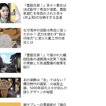
『豊臣兄弟！』茶々＝悪女は
ほぼ創作？秀吉が溺愛、豊臣
家滅亡を背負わされた茶々
(井上和)の壮絶すぎる生涯
なぜ浅井の旧臣は秀吉に従っ
たのか？ 武力を使わず“自分
の味方”に変えた裏工作の技
法とは
『豊臣兄弟！』で描かれた織
田信長の道普請は史実？信長
が実施した街道整備の施策を
紹介
あの装飾は「炎」ではない？
縄文時代の国宝・火焔型土
器、5000年前の人々が刻んだ
謎とデザインの秘密
鳩サブレーの豊島屋が『鳩の