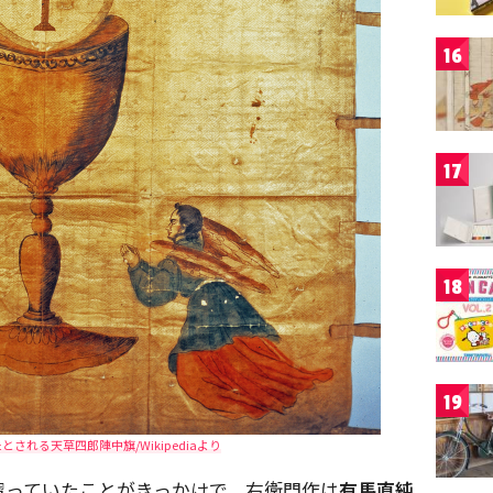
16
17
18
19
される天草四郎陣中旗/Wikipediaより
習っていたことがきっかけで、右衛門作は
有馬直純