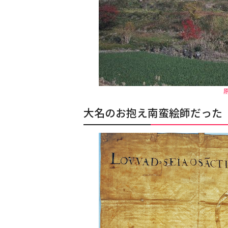
原
大名のお抱え南蛮絵師だった