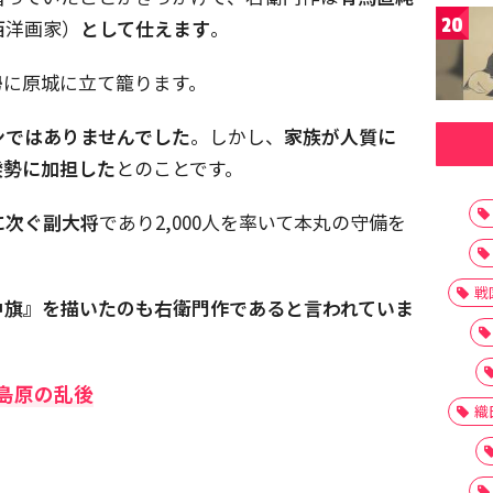
20
西洋画家）
として仕えます
。
勢に原城に立て籠ります。
ンではありませんでした
。しかし、
家族が人質に
揆勢に加担した
とのことです。
に次ぐ副大将
であり2,000人を率いて本丸の守備を
戦
中旗』を描いたのも右衛門作であると言われていま
 島原の乱後
織