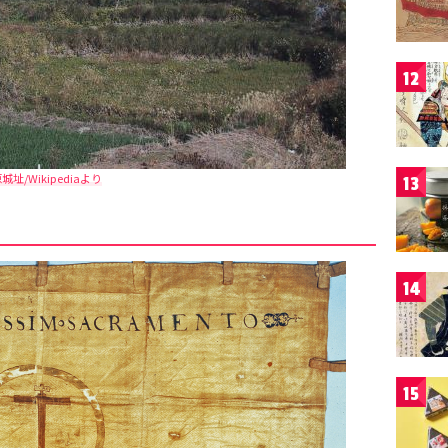
12
城址/Wikipediaより
13
14
15