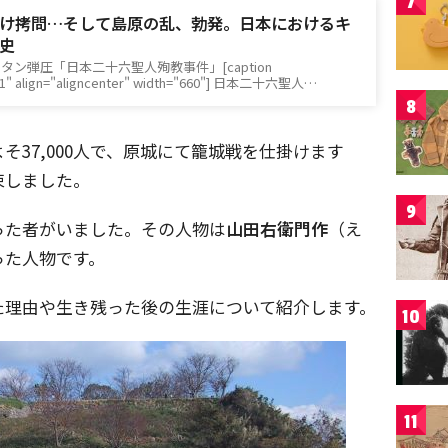
7
け拷問…そして島原の乱、勃発。日本におけるキ
史
ン弾圧「日本二十六聖人殉教事件」[caption
61" align="aligncenter" width="660"] 日本二十六聖人…
8
37,000人で、原城にて籠城戦を仕掛けます
束しました。
9
った者がいました。その人物は
山田右衛門作
（え
った人物です。
た理由や生き残った後の生涯について紹介します。
10
11