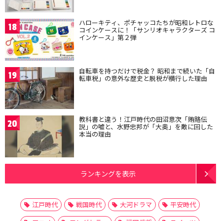
ハローキティ、ポチャッコたちが昭和レトロな
18
コインケースに！「サンリオキャラクターズ コ
インケース」第２弾
自転車を持つだけで税金？ 昭和まで続いた「自
19
転車税」の意外な歴史と脱税が横行した理由
教科書と違う！江戸時代の田沼意次「賄賂伝
20
説」の嘘と、水野忠邦が「大奥」を敵に回した
本当の理由
ランキングを表示
江戸時代
戦国時代
大河ドラマ
平安時代