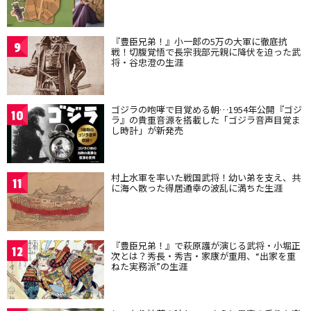
『豊臣兄弟！』小一郎の5万の大軍に徹底抗
9
戦！切腹覚悟で長宗我部元親に降伏を迫った武
将・谷忠澄の生涯
ゴジラの咆哮で目覚める朝…1954年公開『ゴジ
10
ラ』の貴重音源を搭載した「ゴジラ音声目覚ま
し時計」が新発売
村上水軍を率いた戦国武将！幼い弟を支え、共
11
に海へ散った得居通幸の波乱に満ちた生涯
『豊臣兄弟！』で萩原護が演じる武将・小堀正
12
次とは？秀長・秀吉・家康が重用、“出家を重
ねた実務派”の生涯