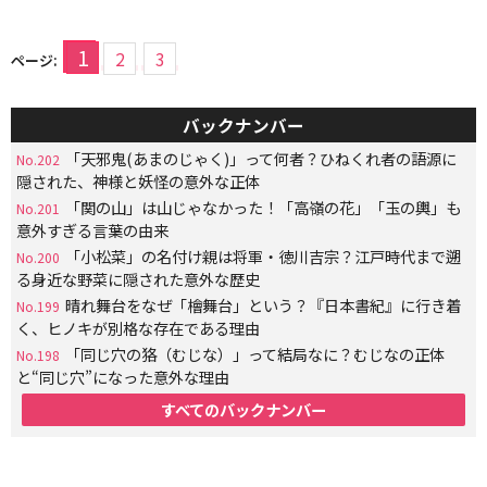
1
2
3
ページ:
バックナンバー
「天邪鬼(あまのじゃく)」って何者？ひねくれ者の語源に
No.202
隠された、神様と妖怪の意外な正体
「関の山」は山じゃなかった！「高嶺の花」「玉の輿」も
No.201
意外すぎる言葉の由来
「小松菜」の名付け親は将軍・徳川吉宗？江戸時代まで遡
No.200
る身近な野菜に隠された意外な歴史
晴れ舞台をなぜ「檜舞台」という？『日本書紀』に行き着
No.199
く、ヒノキが別格な存在である理由
「同じ穴の狢（むじな）」って結局なに？むじなの正体
No.198
と“同じ穴”になった意外な理由
すべてのバックナンバー