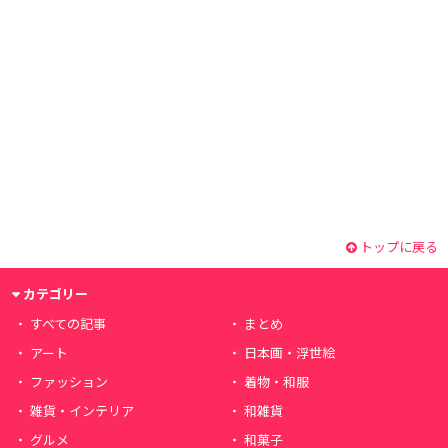
トップに戻る
カテゴリー
すべての記事
まとめ
アート
日本画・浮世絵
ファッション
着物・和服
雑貨・インテリア
和雑貨
グルメ
和菓子