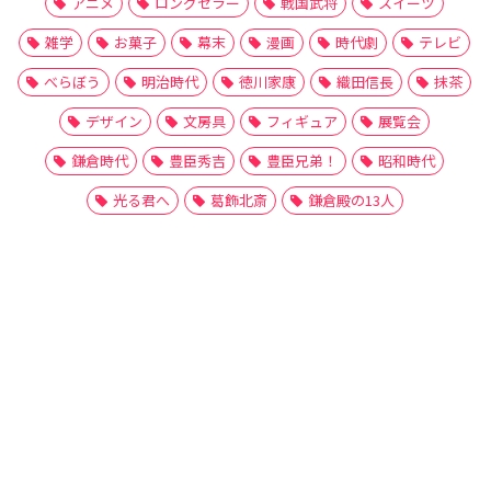
アニメ
ロングセラー
戦国武将
スイーツ
雑学
お菓子
幕末
漫画
時代劇
テレビ
べらぼう
明治時代
徳川家康
織田信長
抹茶
デザイン
文房具
フィギュア
展覧会
鎌倉時代
豊臣秀吉
豊臣兄弟！
昭和時代
光る君へ
葛飾北斎
鎌倉殿の13人