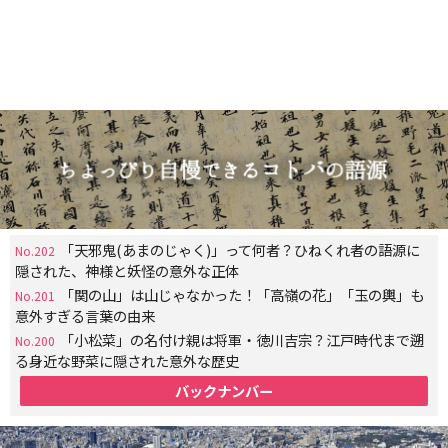
「天邪鬼(あまのじゃく)」って何者？ひねくれ者の語源に
No.202
隠された、神様と妖怪の意外な正体
「関の山」は山じゃなかった！「高嶺の花」「玉の輿」も
No.201
意外すぎる言葉の由来
「小松菜」の名付け親は将軍・徳川吉宗？江戸時代まで遡
No.200
る身近な野菜に隠された意外な歴史
バックナンバー