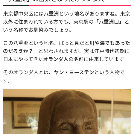
東京都中央区には
八重洲
という地名がありますね。東京
以外に住まわれている方でも、東京駅の
「八重洲口」
と
いう名称でお馴染みでしょう。
この八重洲という地名、ぱっと見だと
川や海でもあった
のだろうか？
と思わされますが、実は江戸時代初期に
日本にやってきた
オランダ人
の名前に由来しています。
そのオランダ人とは、
ヤン・ヨーステン
という人物で
す。