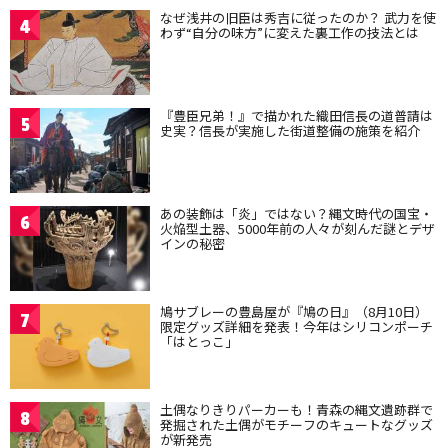
なぜ浅井の旧臣は秀吉に従ったのか？ 武力を使
4
わず“自分の味方”に変えた裏工作の技法とは
『豊臣兄弟！』で描かれた織田信長の道普請は
5
史実？信長が実施した街道整備の施策を紹介
あの装飾は「炎」ではない？縄文時代の国宝・
6
火焔型土器、5000年前の人々が刻んだ謎とデザ
インの秘密
鳩サブレーの豊島屋が『鳩の日』（8月10日）
7
限定グッズ詳細を発表！今年はシリコンポーチ
「はとっこ」
土偶なりきりパーカーも！青森の縄文遺跡群で
8
発掘された土偶がモチーフのキュートなグッズ
が新発売