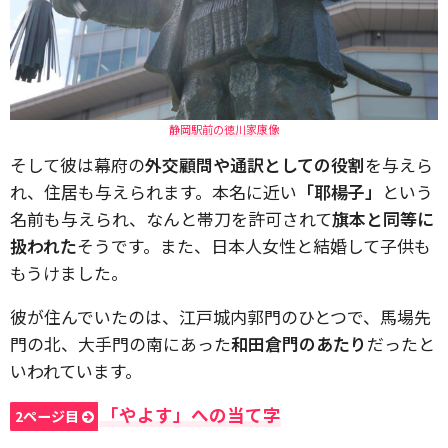
静岡駅前の徳川家康像
そして彼は幕府の
外交顧問や通訳としての役割
を与えら
れ、住居も与えられます。本名に近い
「耶楊子」
という
名前も与えられ、なんと帯刀を許可されて
旗本と同等に
扱われた
そうです。また、日本人女性と結婚して子供も
もうけました。
彼が住んでいたのは、江戸城内郭門のひとつで、馬場先
門の北、大手門の南にあった
和田倉門のあたり
だったと
いわれています。
「やよす」への当て字
2ページ目