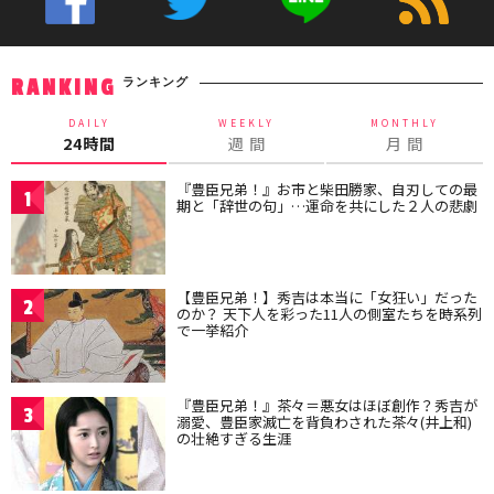
ランキング
RANKING
DAILY
WEEKLY
MONTHLY
24時間
週 間
月 間
『豊臣兄弟！』お市と柴田勝家、自刃しての最
1
期と「辞世の句」…運命を共にした２人の悲劇
【豊臣兄弟！】秀吉は本当に「女狂い」だった
2
のか？ 天下人を彩った11人の側室たちを時系列
で一挙紹介
『豊臣兄弟！』茶々＝悪女はほぼ創作？秀吉が
3
溺愛、豊臣家滅亡を背負わされた茶々(井上和)
の壮絶すぎる生涯