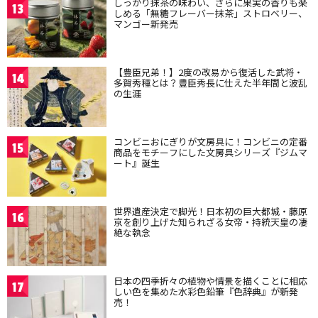
しっかり抹茶の味わい、さらに果実の香りも楽
13
しめる「無糖フレーバー抹茶」ストロベリー、
マンゴー新発売
【豊臣兄弟！】2度の改易から復活した武将・
14
多賀秀種とは？豊臣秀長に仕えた半年間と波乱
の生涯
コンビニおにぎりが文房具に！コンビニの定番
15
商品をモチーフにした文房具シリーズ『ジムマ
ート』誕生
世界遺産決定で脚光！日本初の巨大都城・藤原
16
京を創り上げた知られざる女帝・持統天皇の凄
絶な執念
日本の四季折々の植物や情景を描くことに相応
17
しい色を集めた水彩色鉛筆『色辞典』が新発
売！