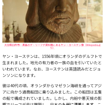
大分県臼杵市・黒島のデ・リーフデ資料館にあるヤン・ヨーステン像（Wikipediaよ
り）
ヤン・ヨーステンは、1556年頃にオランダのデルフトで
生まれました。地元の有力者の一族の血を引いていたと
いわれています。なお、ヨーステンは英語読みだとジョ
ンソンになります。
彼は40代の頃、オランダからマゼラン海峡を通ってアジ
アに向かう通商船団に乗り込みました。この船団は五隻
の船で構成されていました。しかし、内紛や悪天候の影
響でリーフデ号は離脱し、日本の
九州に漂着します。
こ