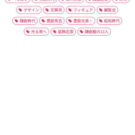
デザイン
文房具
フィギュア
展覧会
鎌倉時代
豊臣秀吉
豊臣兄弟！
昭和時代
光る君へ
葛飾北斎
鎌倉殿の13人