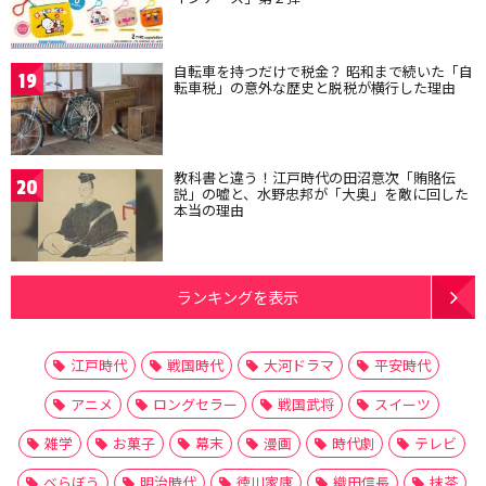
自転車を持つだけで税金？ 昭和まで続いた「自
19
転車税」の意外な歴史と脱税が横行した理由
教科書と違う！江戸時代の田沼意次「賄賂伝
20
説」の嘘と、水野忠邦が「大奥」を敵に回した
本当の理由
ランキングを表示
江戸時代
戦国時代
大河ドラマ
平安時代
アニメ
ロングセラー
戦国武将
スイーツ
雑学
お菓子
幕末
漫画
時代劇
テレビ
べらぼう
明治時代
徳川家康
織田信長
抹茶