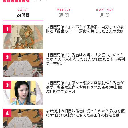
RANKING
DAILY
WEEKLY
MONTHLY
24時間
週 間
月 間
『豊臣兄弟！』お市と柴田勝家、自刃しての最
1
期と「辞世の句」…運命を共にした２人の悲劇
【豊臣兄弟！】秀吉は本当に「女狂い」だった
2
のか？ 天下人を彩った11人の側室たちを時系列
で一挙紹介
『豊臣兄弟！』茶々＝悪女はほぼ創作？秀吉が
3
溺愛、豊臣家滅亡を背負わされた茶々(井上和)
の壮絶すぎる生涯
なぜ浅井の旧臣は秀吉に従ったのか？ 武力を使
4
わず“自分の味方”に変えた裏工作の技法とは