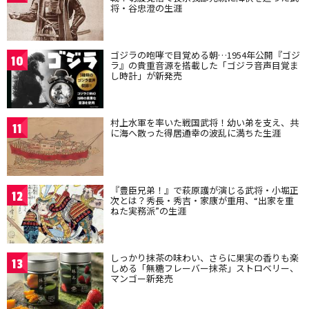
将・谷忠澄の生涯
ゴジラの咆哮で目覚める朝…1954年公開『ゴジ
10
ラ』の貴重音源を搭載した「ゴジラ音声目覚ま
し時計」が新発売
村上水軍を率いた戦国武将！幼い弟を支え、共
11
に海へ散った得居通幸の波乱に満ちた生涯
『豊臣兄弟！』で萩原護が演じる武将・小堀正
12
次とは？秀長・秀吉・家康が重用、“出家を重
ねた実務派”の生涯
しっかり抹茶の味わい、さらに果実の香りも楽
13
しめる「無糖フレーバー抹茶」ストロベリー、
マンゴー新発売