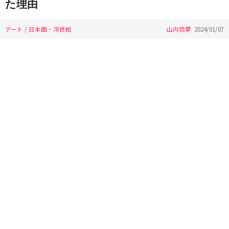
た理由
アート
/
日本画・浮世絵
山内琉夢
2024/01/07