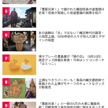
『豊臣兄弟！』で描かれた織田信長の道普請は
5
史実？信長が実施した街道整備の施策を紹介
あの装飾は「炎」ではない？縄文時代の国宝・
6
火焔型土器、5000年前の人々が刻んだ謎とデザ
インの秘密
鳩サブレーの豊島屋が『鳩の日』（8月10日）
7
限定グッズ詳細を発表！今年はシリコンポーチ
「はとっこ」
土偶なりきりパーカーも！青森の縄文遺跡群で
8
発掘された土偶がモチーフのキュートなグッズ
が新発売
『豊臣兄弟！』小一郎の5万の大軍に徹底抗
9
戦！切腹覚悟で長宗我部元親に降伏を迫った武