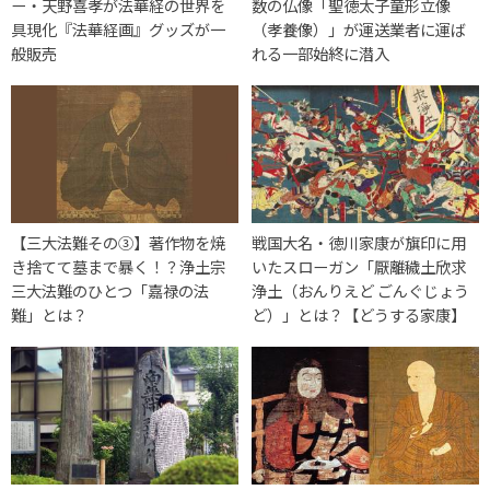
ー・天野喜孝が法華経の世界を
数の仏像「聖徳太子童形立像
具現化『法華経画』グッズが一
（孝養像）」が運送業者に運ば
般販売
れる一部始終に潜入
【三大法難その③】著作物を焼
戦国大名・徳川家康が旗印に用
き捨てて墓まで暴く！？浄土宗
いたスローガン「厭離穢土欣求
三大法難のひとつ「嘉禄の法
浄土（おんりえど ごんぐじょう
難」とは？
ど）」とは？【どうする家康】