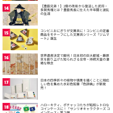
【豊臣兄弟！】2度の改易から復活した武将・
14
多賀秀種とは？豊臣秀長に仕えた半年間と波乱
の生涯
コンビニおにぎりが文房具に！コンビニの定番
15
商品をモチーフにした文房具シリーズ『ジムマ
ート』誕生
世界遺産決定で脚光！日本初の巨大都城・藤原
16
京を創り上げた知られざる女帝・持統天皇の凄
絶な執念
日本の四季折々の植物や情景を描くことに相応
17
しい色を集めた水彩色鉛筆『色辞典』が新発
売！
ハローキティ、ポチャッコたちが昭和レトロな
18
コインケースに！「サンリオキャラクターズ コ
インケース」第２弾