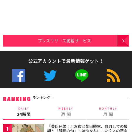
プレスリリース掲載サービス
公式アカウントで最新情報ゲット！
ランキング
RANKING
DAILY
WEEKLY
MONTHLY
24時間
週 間
月 間
『豊臣兄弟！』お市と柴田勝家、自刃しての最
1
期と「辞世の句」…運命を共にした２人の悲劇