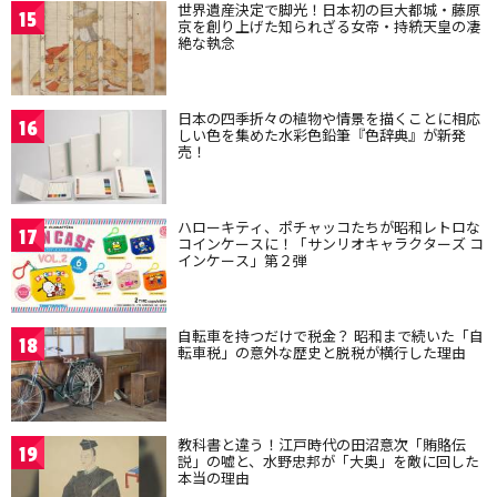
世界遺産決定で脚光！日本初の巨大都城・藤原
15
京を創り上げた知られざる女帝・持統天皇の凄
絶な執念
日本の四季折々の植物や情景を描くことに相応
16
しい色を集めた水彩色鉛筆『色辞典』が新発
売！
ハローキティ、ポチャッコたちが昭和レトロな
17
コインケースに！「サンリオキャラクターズ コ
インケース」第２弾
自転車を持つだけで税金？ 昭和まで続いた「自
18
転車税」の意外な歴史と脱税が横行した理由
教科書と違う！江戸時代の田沼意次「賄賂伝
19
説」の嘘と、水野忠邦が「大奥」を敵に回した
本当の理由