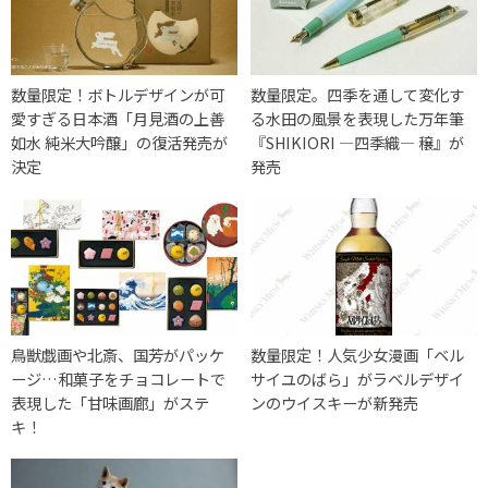
数量限定！ボトルデザインが可
数量限定。四季を通して変化す
愛すぎる日本酒「月見酒の上善
る水田の風景を表現した万年筆
如水 純米大吟醸」の復活発売が
『SHIKIORI ―四季織― 穣』が
決定
発売
鳥獣戯画や北斎、国芳がパッケ
数量限定！人気少女漫画「ベル
ージ…和菓子をチョコレートで
サイユのばら」がラベルデザイ
表現した「甘味画廊」がステ
ンのウイスキーが新発売
キ！