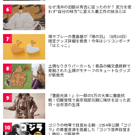
なぜ浅井の旧臣は秀吉に従ったのか？ 武力を使
6
わず“自分の味方”に変えた裏工作の技法とは
鳩サブレーの豊島屋が『鳩の日』（8月10日）
7
限定グッズ詳細を発表！今年はシリコンポーチ
「はとっこ」
土偶なりきりパーカーも！青森の縄文遺跡群で
8
発掘された土偶がモチーフのキュートなグッズ
が新発売
『豊臣兄弟！』小一郎の5万の大軍に徹底抗
9
戦！切腹覚悟で長宗我部元親に降伏を迫った武
将・谷忠澄の生涯
ゴジラの咆哮で目覚める朝…1954年公開『ゴジ
10
ラ』の貴重音源を搭載した「ゴジラ音声目覚ま
し時計」が新発売