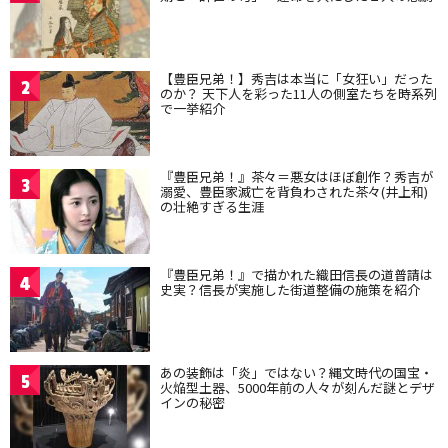
【豊臣兄弟！】秀吉は本当に「女狂い」だった
2
のか？ 天下人を彩った11人の側室たちを時系列
で一挙紹介
『豊臣兄弟！』茶々＝悪女はほぼ創作？秀吉が
3
溺愛、豊臣家滅亡を背負わされた茶々(井上和)
の壮絶すぎる生涯
『豊臣兄弟！』で描かれた織田信長の道普請は
4
史実？信長が実施した街道整備の施策を紹介
あの装飾は「炎」ではない？縄文時代の国宝・
5
火焔型土器、5000年前の人々が刻んだ謎とデザ
インの秘密