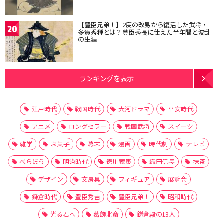
【豊臣兄弟！】2度の改易から復活した武将・
20
多賀秀種とは？豊臣秀長に仕えた半年間と波乱
の生涯
ランキングを表示
江戸時代
戦国時代
大河ドラマ
平安時代
アニメ
ロングセラー
戦国武将
スイーツ
雑学
お菓子
幕末
漫画
時代劇
テレビ
べらぼう
明治時代
徳川家康
織田信長
抹茶
デザイン
文房具
フィギュア
展覧会
鎌倉時代
豊臣秀吉
豊臣兄弟！
昭和時代
光る君へ
葛飾北斎
鎌倉殿の13人