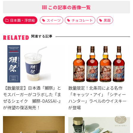
この記事の画像一覧
日本画・浮世絵
スイーツ
チョコレート
黒龍
関連する記事
RELATED
【数量限定】日本酒「獺祭」と
数量限定！北条司による名作
モスバーガーがコラボした『ま
「キャッツ・アイ」「シティー
ぜるシェイク 獺祭-DASSAI-』
ハンター」ラベルのウイスキー
が待望の復活発売！
が登場