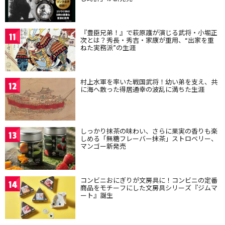
『豊臣兄弟！』で萩原護が演じる武将・小堀正
11
次とは？秀長・秀吉・家康が重用、“出家を重
ねた実務派”の生涯
村上水軍を率いた戦国武将！幼い弟を支え、共
12
に海へ散った得居通幸の波乱に満ちた生涯
しっかり抹茶の味わい、さらに果実の香りも楽
13
しめる「無糖フレーバー抹茶」ストロベリー、
マンゴー新発売
コンビニおにぎりが文房具に！コンビニの定番
14
商品をモチーフにした文房具シリーズ『ジムマ
ート』誕生