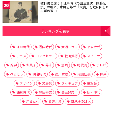
教科書と違う！江戸時代の田沼意次「賄賂伝
20
説」の嘘と、水野忠邦が「大奥」を敵に回した
本当の理由
ランキングを表示
江戸時代
戦国時代
大河ドラマ
平安時代
アニメ
ロングセラー
戦国武将
スイーツ
雑学
お菓子
幕末
漫画
時代劇
テレビ
べらぼう
明治時代
徳川家康
織田信長
抹茶
デザイン
文房具
フィギュア
展覧会
鎌倉時代
豊臣秀吉
豊臣兄弟！
昭和時代
光る君へ
葛飾北斎
鎌倉殿の13人