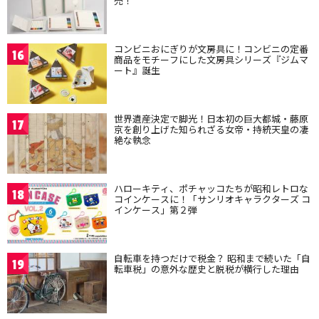
売！
コンビニおにぎりが文房具に！コンビニの定番
16
商品をモチーフにした文房具シリーズ『ジムマ
ート』誕生
世界遺産決定で脚光！日本初の巨大都城・藤原
17
京を創り上げた知られざる女帝・持統天皇の凄
絶な執念
ハローキティ、ポチャッコたちが昭和レトロな
18
コインケースに！「サンリオキャラクターズ コ
インケース」第２弾
自転車を持つだけで税金？ 昭和まで続いた「自
19
転車税」の意外な歴史と脱税が横行した理由