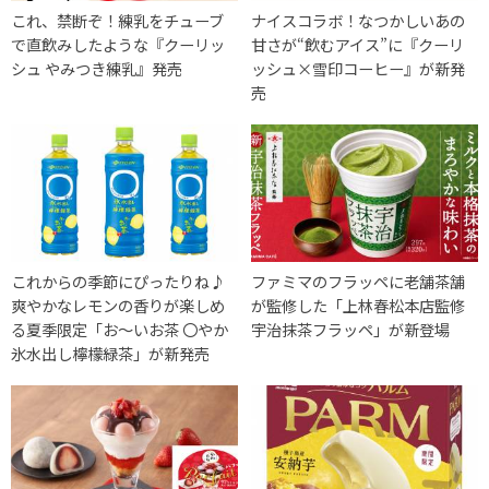
これ、禁断ぞ！練乳をチューブ
ナイスコラボ！なつかしいあの
で直飲みしたような『クーリッ
甘さが“飲むアイス”に『クーリ
シュ やみつき練乳』発売
ッシュ×雪印コーヒー』が新発
売
これからの季節にぴったりね♪
ファミマのフラッペに老舗茶舗
爽やかなレモンの香りが楽しめ
が監修した「上林春松本店監修
る夏季限定「お～いお茶 〇やか
宇治抹茶フラッペ」が新登場
氷水出し檸檬緑茶」が新発売