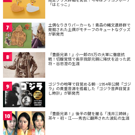
「はとっこ」
土偶なりきりパーカーも！青森の縄文遺跡群で
7
発掘された土偶がモチーフのキュートなグッズ
が新発売
『豊臣兄弟！』小一郎の5万の大軍に徹底抗
8
戦！切腹覚悟で長宗我部元親に降伏を迫った武
将・谷忠澄の生涯
ゴジラの咆哮で目覚める朝…1954年公開『ゴジ
9
ラ』の貴重音源を搭載した「ゴジラ音声目覚ま
し時計」が新発売
『豊臣兄弟！』後半の鍵を握る「浅井三姉妹」
10
茶々・初・江——秀吉に翻弄された波乱の生涯