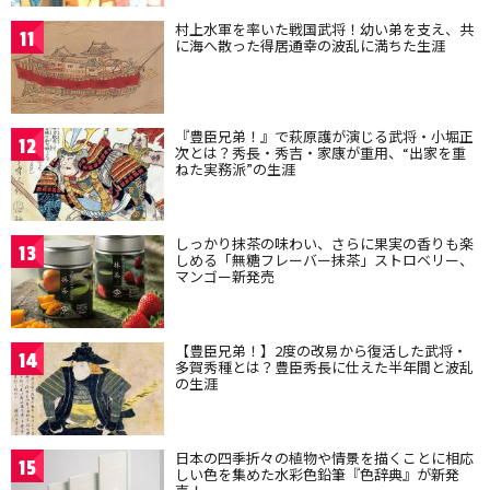
村上水軍を率いた戦国武将！幼い弟を支え、共
11
に海へ散った得居通幸の波乱に満ちた生涯
『豊臣兄弟！』で萩原護が演じる武将・小堀正
12
次とは？秀長・秀吉・家康が重用、“出家を重
ねた実務派”の生涯
しっかり抹茶の味わい、さらに果実の香りも楽
13
しめる「無糖フレーバー抹茶」ストロベリー、
マンゴー新発売
【豊臣兄弟！】2度の改易から復活した武将・
14
多賀秀種とは？豊臣秀長に仕えた半年間と波乱
の生涯
日本の四季折々の植物や情景を描くことに相応
15
しい色を集めた水彩色鉛筆『色辞典』が新発