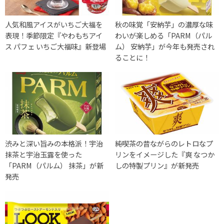
人気和風アイスがいちご大福を
秋の味覚「安納芋」の濃厚な味
表現！季節限定『やわもちアイ
わいが楽しめる「PARM（パル
ス パフェ いちご大福味』新登場
ム） 安納芋」が今年も発売され
ることに！
渋みと深い旨みの本格派！宇治
純喫茶の昔ながらのレトロなプ
抹茶と宇治玉露を使った
リンをイメージした『爽 なつか
「PARM（パルム） 抹茶」が新
しの特製プリン』が新発売
発売