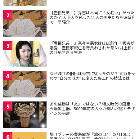
【豊臣兄弟！】秀吉は本当に「女狂い」だった
2
のか？ 天下人を彩った11人の側室たちを時系列
で一挙紹介
『豊臣兄弟！』茶々＝悪女はほぼ創作？秀吉が
3
溺愛、豊臣家滅亡を背負わされた茶々(井上和)
の壮絶すぎる生涯
なぜ浅井の旧臣は秀吉に従ったのか？ 武力を使
4
わず“自分の味方”に変えた裏工作の技法とは
あの装飾は「炎」ではない？縄文時代の国宝・
5
火焔型土器、5000年前の人々が刻んだ謎とデザ
インの秘密
鳩サブレーの豊島屋が『鳩の日』（8月10日）
6
限定グッズ詳細を発表！今年はシリコンポーチ