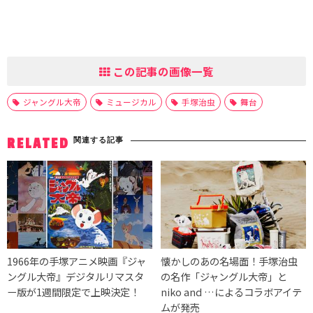
この記事の画像一覧
ジャングル大帝
ミュージカル
手塚治虫
舞台
関連する記事
RELATED
1966年の手塚アニメ映画『ジャ
懐かしのあの名場面！手塚治虫
ングル大帝』デジタルリマスタ
の名作「ジャングル大帝」と
ー版が1週間限定で上映決定！
niko and …によるコラボアイテ
ムが発売