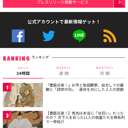
プレスリリース掲載サービス
公式アカウントで最新情報ゲット！
ランキング
RANKING
DAILY
WEEKLY
MONTHLY
24時間
週 間
月 間
『豊臣兄弟！』お市と柴田勝家、自刃しての最
1
期と「辞世の句」…運命を共にした２人の悲劇
【豊臣兄弟！】秀吉は本当に「女狂い」だった
2
のか？ 天下人を彩った11人の側室たちを時系列
で一挙紹介