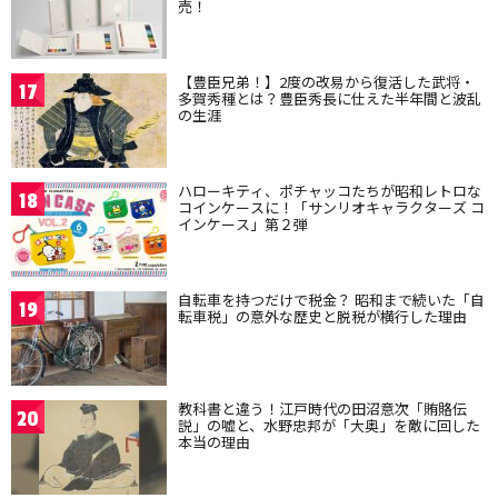
売！
【豊臣兄弟！】2度の改易から復活した武将・
17
多賀秀種とは？豊臣秀長に仕えた半年間と波乱
の生涯
ハローキティ、ポチャッコたちが昭和レトロな
18
コインケースに！「サンリオキャラクターズ コ
インケース」第２弾
自転車を持つだけで税金？ 昭和まで続いた「自
19
転車税」の意外な歴史と脱税が横行した理由
教科書と違う！江戸時代の田沼意次「賄賂伝
20
説」の嘘と、水野忠邦が「大奥」を敵に回した
本当の理由