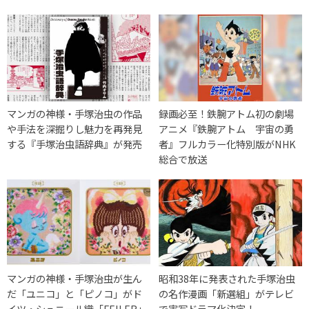
マンガの神様・手塚治虫の作品
録画必至！鉄腕アトム初の劇場
や手法を深掘りし魅力を再発見
アニメ『鉄腕アトム 宇宙の勇
する『手塚治虫語辞典』が発売
者』フルカラー化特別版がNHK
総合で放送
マンガの神様・手塚治虫が生ん
昭和38年に発表された手塚治虫
だ「ユニコ」と「ピノコ」がド
の名作漫画「新選組」がテレビ
イツ・シュニール織「FEILER」
で実写ドラマ化決定！