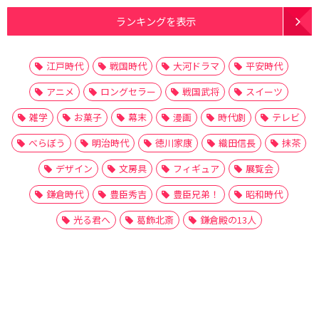
ランキングを表示
江戸時代
戦国時代
大河ドラマ
平安時代
アニメ
ロングセラー
戦国武将
スイーツ
雑学
お菓子
幕末
漫画
時代劇
テレビ
べらぼう
明治時代
徳川家康
織田信長
抹茶
デザイン
文房具
フィギュア
展覧会
鎌倉時代
豊臣秀吉
豊臣兄弟！
昭和時代
光る君へ
葛飾北斎
鎌倉殿の13人