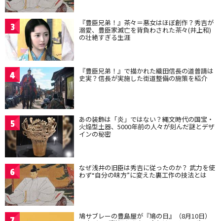
『豊臣兄弟！』茶々＝悪女はほぼ創作？秀吉が
3
溺愛、豊臣家滅亡を背負わされた茶々(井上和)
の壮絶すぎる生涯
『豊臣兄弟！』で描かれた織田信長の道普請は
4
史実？信長が実施した街道整備の施策を紹介
あの装飾は「炎」ではない？縄文時代の国宝・
5
火焔型土器、5000年前の人々が刻んだ謎とデザ
インの秘密
なぜ浅井の旧臣は秀吉に従ったのか？ 武力を使
6
わず“自分の味方”に変えた裏工作の技法とは
鳩サブレーの豊島屋が『鳩の日』（8月10日）
7