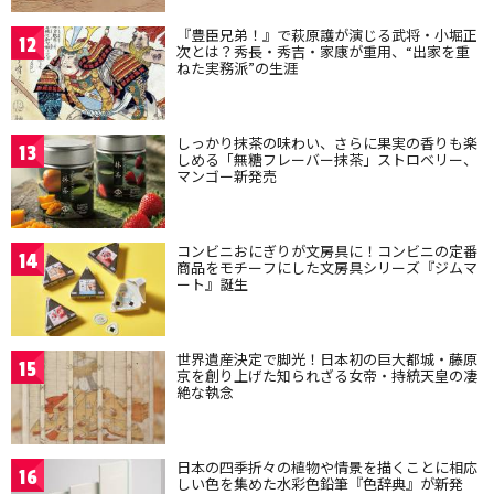
『豊臣兄弟！』で萩原護が演じる武将・小堀正
12
次とは？秀長・秀吉・家康が重用、“出家を重
ねた実務派”の生涯
しっかり抹茶の味わい、さらに果実の香りも楽
13
しめる「無糖フレーバー抹茶」ストロベリー、
マンゴー新発売
コンビニおにぎりが文房具に！コンビニの定番
14
商品をモチーフにした文房具シリーズ『ジムマ
ート』誕生
世界遺産決定で脚光！日本初の巨大都城・藤原
15
京を創り上げた知られざる女帝・持統天皇の凄
絶な執念
日本の四季折々の植物や情景を描くことに相応
16
しい色を集めた水彩色鉛筆『色辞典』が新発