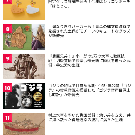
限定グッズ詳細を発表！今年はシリコンポーチ
「はとっこ」
土偶なりきりパーカーも！青森の縄文遺跡群で
8
発掘された土偶がモチーフのキュートなグッズ
が新発売
『豊臣兄弟！』小一郎の5万の大軍に徹底抗
9
戦！切腹覚悟で長宗我部元親に降伏を迫った武
将・谷忠澄の生涯
ゴジラの咆哮で目覚める朝…1954年公開『ゴジ
10
ラ』の貴重音源を搭載した「ゴジラ音声目覚ま
し時計」が新発売
村上水軍を率いた戦国武将！幼い弟を支え、共
11
に海へ散った得居通幸の波乱に満ちた生涯