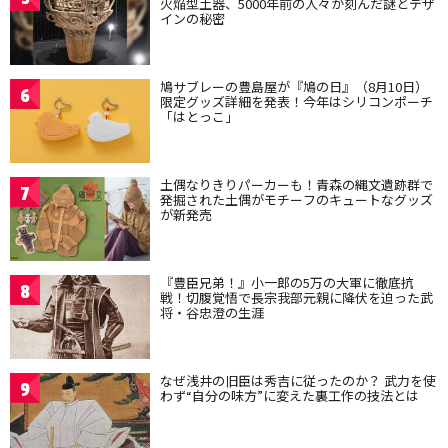
火焔型土器、5000年前の人々が刻んだ謎とデザ
インの秘密
鳩サブレーの豊島屋が『鳩の日』（8月10日）
6
限定グッズ詳細を発表！今年はシリコンポーチ
「はとっこ」
土偶なりきりパーカーも！青森の縄文遺跡群で
7
発掘された土偶がモチーフのキュートなグッズ
が新発売
『豊臣兄弟！』小一郎の5万の大軍に徹底抗
8
戦！切腹覚悟で長宗我部元親に降伏を迫った武
将・谷忠澄の生涯
なぜ浅井の旧臣は秀吉に従ったのか？ 武力を使
9
わず“自分の味方”に変えた裏工作の技法とは