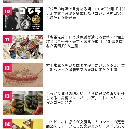
ゴジラの咆哮で目覚める朝…1954年公開『ゴジ
10
ラ』の貴重音源を搭載した「ゴジラ音声目覚ま
し時計」が新発売
『豊臣兄弟！』で萩原護が演じる武将・小堀正
11
次とは？秀長・秀吉・家康が重用、“出家を重
ねた実務派”の生涯
村上水軍を率いた戦国武将！幼い弟を支え、共
12
に海へ散った得居通幸の波乱に満ちた生涯
しっかり抹茶の味わい、さらに果実の香りも楽
13
しめる「無糖フレーバー抹茶」ストロベリー、
マンゴー新発売
コンビニおにぎりが文房具に！コンビニの定番
14
商品をモチーフにした文房具シリーズ『ジムマ