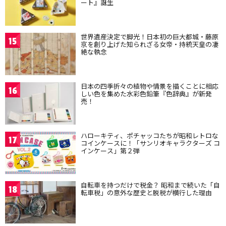
ート』誕生
世界遺産決定で脚光！日本初の巨大都城・藤原
15
京を創り上げた知られざる女帝・持統天皇の凄
絶な執念
日本の四季折々の植物や情景を描くことに相応
16
しい色を集めた水彩色鉛筆『色辞典』が新発
売！
ハローキティ、ポチャッコたちが昭和レトロな
17
コインケースに！「サンリオキャラクターズ コ
インケース」第２弾
自転車を持つだけで税金？ 昭和まで続いた「自
18
転車税」の意外な歴史と脱税が横行した理由