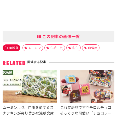
この記事の画像一覧
和雑貨
ムーミン
伝統工芸
印伝
印傳屋
関連する記事
RELATED
ムーミンより、自由を愛するス
これ文房具です♡チロルチョコ
ナフキンが彩り豊かな浅草文庫
そっくりな可愛い「チョコレー