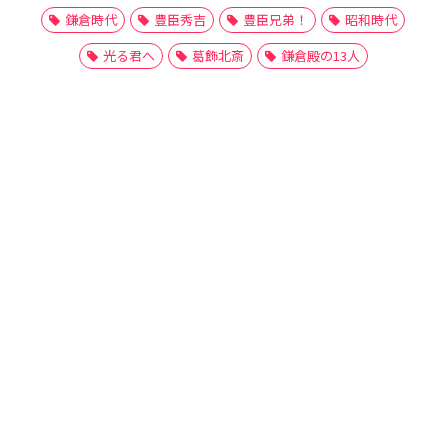
鎌倉時代
豊臣秀吉
豊臣兄弟！
昭和時代
光る君へ
葛飾北斎
鎌倉殿の13人