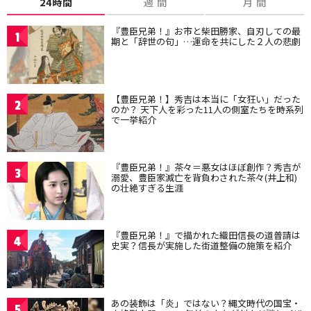
24時間
週 間
月 間
『豊臣兄弟！』お市と柴田勝家、自刃しての最
1
期と「辞世の句」…運命を共にした２人の悲劇
【豊臣兄弟！】秀吉は本当に「女狂い」だった
2
のか？ 天下人を彩った11人の側室たちを時系列
で一挙紹介
『豊臣兄弟！』茶々＝悪女はほぼ創作？秀吉が
3
溺愛、豊臣家滅亡を背負わされた茶々(井上和)
の壮絶すぎる生涯
『豊臣兄弟！』で描かれた織田信長の道普請は
4
史実？信長が実施した街道整備の施策を紹介
あの装飾は「炎」ではない？縄文時代の国宝・
5