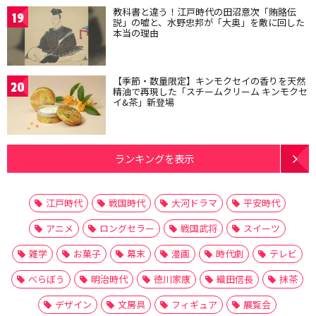
教科書と違う！江戸時代の田沼意次「賄賂伝
19
説」の嘘と、水野忠邦が「大奥」を敵に回した
本当の理由
【季節・数量限定】キンモクセイの香りを天然
20
精油で再現した「スチームクリーム キンモクセ
イ&茶」新登場
ランキングを表示
江戸時代
戦国時代
大河ドラマ
平安時代
アニメ
ロングセラー
戦国武将
スイーツ
雑学
お菓子
幕末
漫画
時代劇
テレビ
べらぼう
明治時代
徳川家康
織田信長
抹茶
デザイン
文房具
フィギュア
展覧会