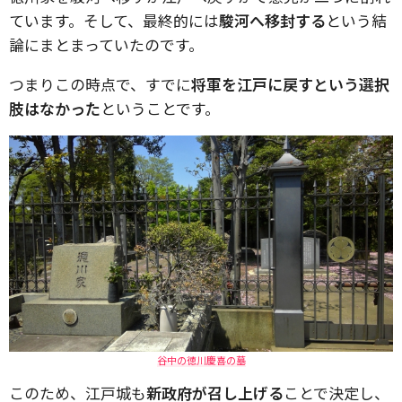
ています。そして、最終的には
駿河へ移封する
という結
論にまとまっていたのです。
つまりこの時点で、すでに
将軍を江戸に戻すという選択
肢はなかった
ということです。
谷中の徳川慶喜の墓
このため、江戸城も
新政府が召し上げる
ことで決定し、