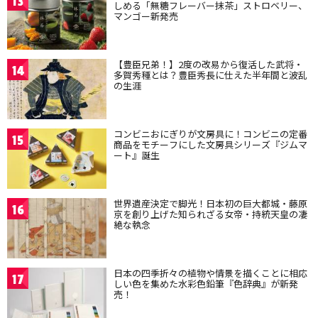
13
しめる「無糖フレーバー抹茶」ストロベリー、
マンゴー新発売
【豊臣兄弟！】2度の改易から復活した武将・
14
多賀秀種とは？豊臣秀長に仕えた半年間と波乱
の生涯
コンビニおにぎりが文房具に！コンビニの定番
15
商品をモチーフにした文房具シリーズ『ジムマ
ート』誕生
世界遺産決定で脚光！日本初の巨大都城・藤原
16
京を創り上げた知られざる女帝・持統天皇の凄
絶な執念
日本の四季折々の植物や情景を描くことに相応
17
しい色を集めた水彩色鉛筆『色辞典』が新発
売！