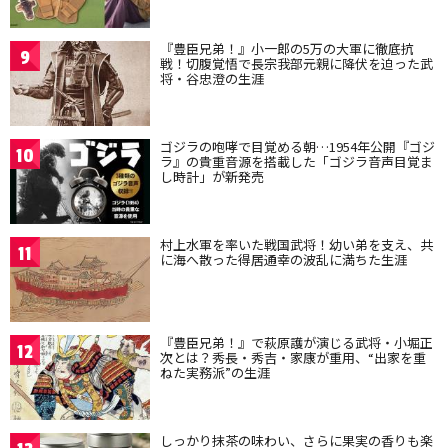
『豊臣兄弟！』小一郎の5万の大軍に徹底抗
9
戦！切腹覚悟で長宗我部元親に降伏を迫った武
将・谷忠澄の生涯
ゴジラの咆哮で目覚める朝…1954年公開『ゴジ
10
ラ』の貴重音源を搭載した「ゴジラ音声目覚ま
し時計」が新発売
村上水軍を率いた戦国武将！幼い弟を支え、共
11
に海へ散った得居通幸の波乱に満ちた生涯
『豊臣兄弟！』で萩原護が演じる武将・小堀正
12
次とは？秀長・秀吉・家康が重用、“出家を重
ねた実務派”の生涯
しっかり抹茶の味わい、さらに果実の香りも楽