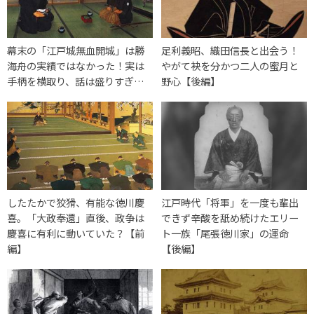
幕末の「江戸城無血開城」は勝
足利義昭、織田信長と出会う！
海舟の実績ではなかった！実は
やがて袂を分かつ二人の蜜月と
手柄を横取り、話は盛りすぎ…
野心【後編】
したたかで狡猾、有能な徳川慶
江戸時代「将軍」を一度も輩出
喜。「大政奉還」直後、政争は
できず辛酸を舐め続けたエリー
慶喜に有利に動いていた？【前
ト一族「尾張徳川家」の運命
編】
【後編】