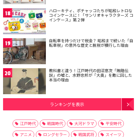
ハローキティ、ポチャッコたちが昭和レトロな
18
コインケースに！「サンリオキャラクターズ コ
インケース」第２弾
自転車を持つだけで税金？ 昭和まで続いた「自
19
転車税」の意外な歴史と脱税が横行した理由
教科書と違う！江戸時代の田沼意次「賄賂伝
20
説」の嘘と、水野忠邦が「大奥」を敵に回した
本当の理由
ランキングを表示
江戸時代
戦国時代
大河ドラマ
平安時代
アニメ
ロングセラー
戦国武将
スイーツ