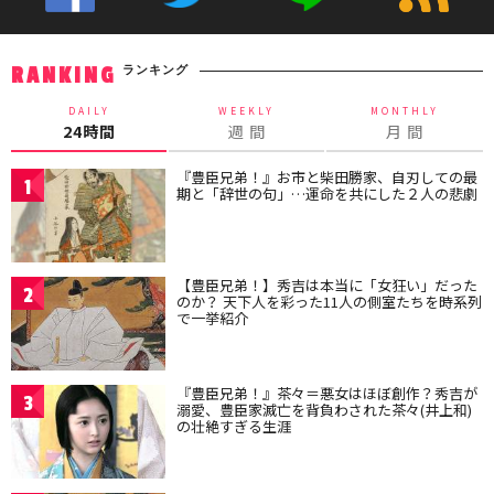
ランキング
RANKING
DAILY
WEEKLY
MONTHLY
24時間
週 間
月 間
『豊臣兄弟！』お市と柴田勝家、自刃しての最
1
期と「辞世の句」…運命を共にした２人の悲劇
【豊臣兄弟！】秀吉は本当に「女狂い」だった
2
のか？ 天下人を彩った11人の側室たちを時系列
で一挙紹介
『豊臣兄弟！』茶々＝悪女はほぼ創作？秀吉が
3
溺愛、豊臣家滅亡を背負わされた茶々(井上和)
の壮絶すぎる生涯