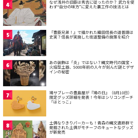
なぜ浅井の旧臣は秀吉に従ったのか？ 武力を使
4
わず“自分の味方”に変えた裏工作の技法とは
『豊臣兄弟！』で描かれた織田信長の道普請は
5
史実？信長が実施した街道整備の施策を紹介
あの装飾は「炎」ではない？縄文時代の国宝・
6
火焔型土器、5000年前の人々が刻んだ謎とデザ
インの秘密
鳩サブレーの豊島屋が『鳩の日』（8月10日）
7
限定グッズ詳細を発表！今年はシリコンポーチ
「はとっこ」
土偶なりきりパーカーも！青森の縄文遺跡群で
8
発掘された土偶がモチーフのキュートなグッズ
が新発売