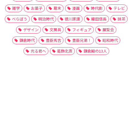
雑学
お菓子
幕末
漫画
時代劇
テレビ
べらぼう
明治時代
徳川家康
織田信長
抹茶
デザイン
文房具
フィギュア
展覧会
鎌倉時代
豊臣秀吉
豊臣兄弟！
昭和時代
光る君へ
葛飾北斎
鎌倉殿の13人