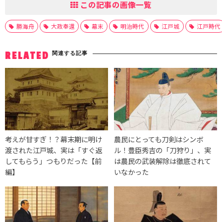
この記事の画像一覧
勝海舟
大政奉還
幕末
明治時代
江戸城
江戸時代
関連する記事
RELATED
考えが甘すぎ！？幕末期に明け
農民にとっても刀剣はシンボ
渡された江戸城、実は「すぐ返
ル！豊臣秀吉の「刀狩り」、実
してもらう」つもりだった【前
は農民の武装解除は徹底されて
編】
いなかった