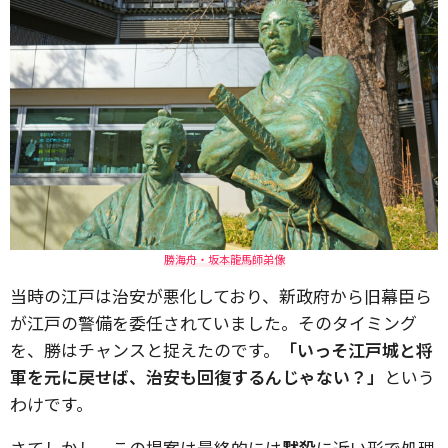
勝海舟・坂本龍馬師弟像
当時の江戸は治安が悪化しており、新政府から旧幕臣ら
が江戸の警備を委任されていました。そのタイミング
を、勝はチャンスと捉えたのです。
「いっそ江戸城と将
軍を元に戻せば、治安も回復するんじゃない？」
という
わけです。
さてしかし、この提案は最終的には
黙殺
に近い形で処理