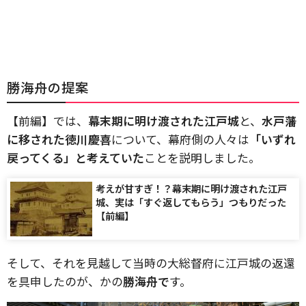
勝海舟の提案
【前編】では、
幕末期に明け渡された江戸城
と、
水戸藩
に移された徳川慶喜
について、幕府側の人々は
「いずれ
戻ってくる」と考えていた
ことを説明しました。
考えが甘すぎ！？幕末期に明け渡された江戸
城、実は「すぐ返してもらう」つもりだった
【前編】
そして、それを見越して当時の大総督府に江戸城の返還
を具申したのが、かの
勝海舟で
す。