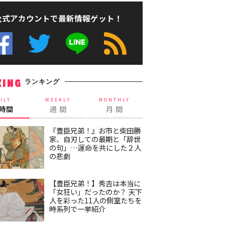
公式アカウントで最新情報ゲット！
ランキング
KING
ILY
WEEKLY
MONTHLY
4時間
週 間
月 間
『豊臣兄弟！』お市と柴田勝
家、自刃しての最期と「辞世
の句」…運命を共にした２人
の悲劇
【豊臣兄弟！】秀吉は本当に
「女狂い」だったのか？ 天下
人を彩った11人の側室たちを
時系列で一挙紹介