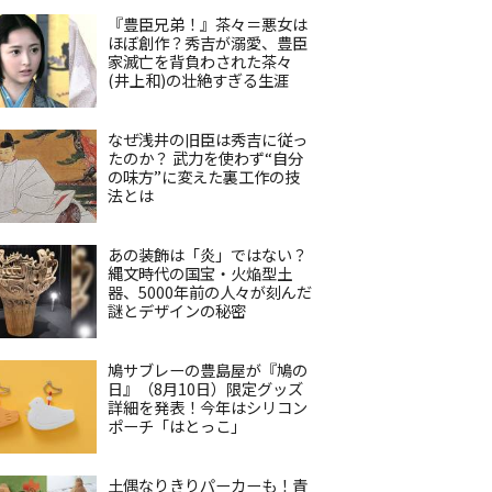
『豊臣兄弟！』茶々＝悪女は
ほぼ創作？秀吉が溺愛、豊臣
家滅亡を背負わされた茶々
(井上和)の壮絶すぎる生涯
なぜ浅井の旧臣は秀吉に従っ
たのか？ 武力を使わず“自分
の味方”に変えた裏工作の技
法とは
あの装飾は「炎」ではない？
縄文時代の国宝・火焔型土
器、5000年前の人々が刻んだ
謎とデザインの秘密
鳩サブレーの豊島屋が『鳩の
日』（8月10日）限定グッズ
詳細を発表！今年はシリコン
ポーチ「はとっこ」
土偶なりきりパーカーも！青