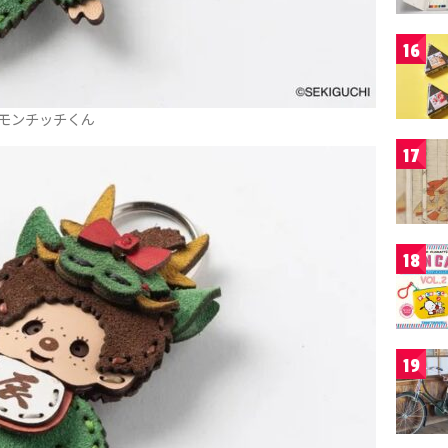
16
モンチッチくん
17
18
19