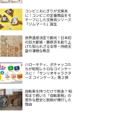
コンビニおにぎりが文房具
に！コンビニの定番商品をモ
チーフにした文房具シリーズ
『ジムマート』誕生
世界遺産決定で脚光！日本初
の巨大都城・藤原京を創り上
げた知られざる女帝・持統天
皇の凄絶な執念
ハローキティ、ポチャッコた
ちが昭和レトロなコインケー
スに！「サンリオキャラクタ
ーズ コインケース」第２弾
自転車を持つだけで税金？ 昭
和まで続いた「自転車税」の
意外な歴史と脱税が横行した
理由