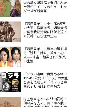
森の縄文遺跡群で発掘された
土偶がモチーフのキュートな
グッズが新発売
『豊臣兄弟！』小一郎の5万
の大軍に徹底抗戦！切腹覚悟
で長宗我部元親に降伏を迫っ
た武将・谷忠澄の生涯
『豊臣兄弟！』後半の鍵を握
る「浅井三姉妹」茶々・初・
江——秀吉に翻弄された波乱
の生涯
ゴジラの咆哮で目覚める朝…
1954年公開『ゴジラ』の貴重
音源を搭載した「ゴジラ音声
目覚まし時計」が新発売
村上水軍を率いた戦国武将！
幼い弟を支え、共に海へ散っ
た得居通幸の波乱に満ちた生