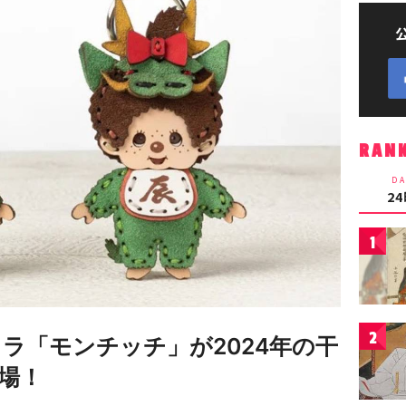
RAN
DA
2
1
2
ラ「モンチッチ」が2024年の干
場！