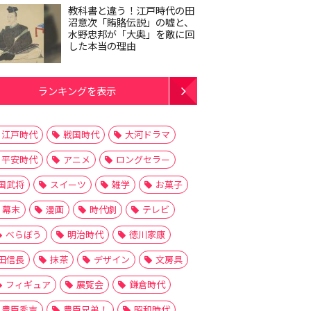
教科書と違う！江戸時代の田
沼意次「賄賂伝説」の嘘と、
水野忠邦が「大奥」を敵に回
した本当の理由
ランキングを表示
江戸時代
戦国時代
大河ドラマ
平安時代
アニメ
ロングセラー
国武将
スイーツ
雑学
お菓子
幕末
漫画
時代劇
テレビ
べらぼう
明治時代
徳川家康
田信長
抹茶
デザイン
文房具
フィギュア
展覧会
鎌倉時代
豊臣秀吉
豊臣兄弟！
昭和時代