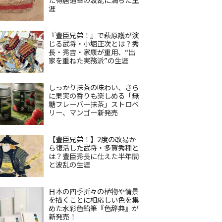
涯
『豊臣兄弟！』で萩原護が演
じる武将・小堀正次とは？秀
長・秀吉・家康が重用、“出
家を重ねた実務派”の生涯
しっかり抹茶の味わい、さら
に果実の香りも楽しめる「無
糖フレーバー抹茶」ストロベ
リー、マンゴー新発売
【豊臣兄弟！】2度の改易か
ら復活した武将・多賀秀種と
は？豊臣秀長に仕えた半年間
と波乱の生涯
日本の四季折々の植物や情景
を描くことに相応しい色を集
めた水彩色鉛筆『色辞典』が
新発売！