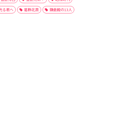
光る君へ
葛飾北斎
鎌倉殿の13人