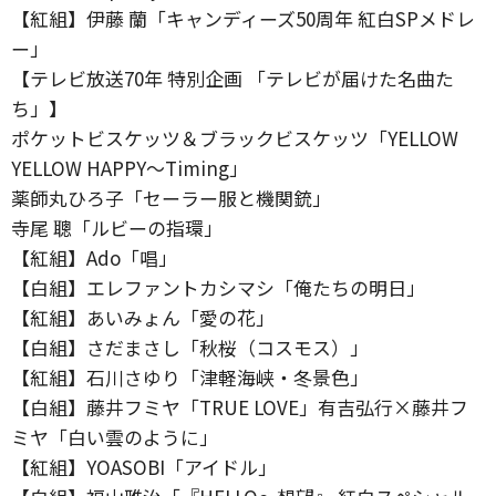
【紅組】伊藤 蘭「キャンディーズ50周年 紅白SPメドレ
ー」
【テレビ放送70年 特別企画 「テレビが届けた名曲た
ち」】
ポケットビスケッツ＆ブラックビスケッツ「YELLOW
YELLOW HAPPY～Timing」
薬師丸ひろ子「セーラー服と機関銃」
寺尾 聰「ルビーの指環」
【紅組】Ado「唱」
【白組】エレファントカシマシ「俺たちの明日」
【紅組】あいみょん「愛の花」
【白組】さだまさし「秋桜（コスモス）」
【紅組】石川さゆり「津軽海峡・冬景色」
【白組】藤井フミヤ「TRUE LOVE」有吉弘行×藤井フ
ミヤ「白い雲のように」
【紅組】YOASOBI「アイドル」