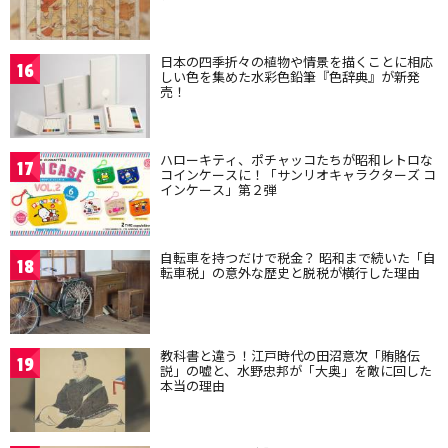
日本の四季折々の植物や情景を描くことに相応
16
しい色を集めた水彩色鉛筆『色辞典』が新発
売！
ハローキティ、ポチャッコたちが昭和レトロな
17
コインケースに！「サンリオキャラクターズ コ
インケース」第２弾
自転車を持つだけで税金？ 昭和まで続いた「自
18
転車税」の意外な歴史と脱税が横行した理由
教科書と違う！江戸時代の田沼意次「賄賂伝
19
説」の嘘と、水野忠邦が「大奥」を敵に回した
本当の理由