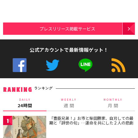
プレスリリース掲載サービス
公式アカウントで最新情報ゲット！
ランキング
RANKING
DAILY
WEEKLY
MONTHLY
24時間
週 間
月 間
『豊臣兄弟！』お市と柴田勝家、自刃しての最
1
期と「辞世の句」…運命を共にした２人の悲劇