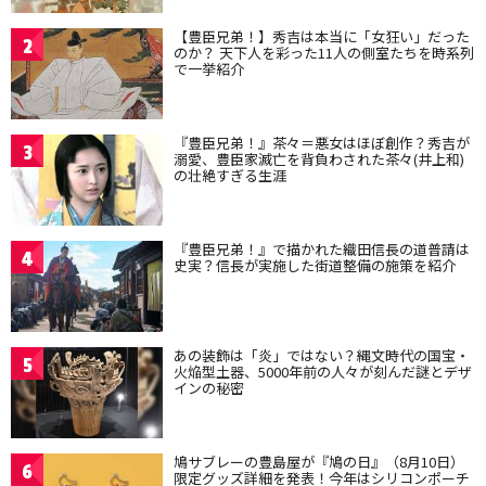
【豊臣兄弟！】秀吉は本当に「女狂い」だった
2
のか？ 天下人を彩った11人の側室たちを時系列
で一挙紹介
『豊臣兄弟！』茶々＝悪女はほぼ創作？秀吉が
3
溺愛、豊臣家滅亡を背負わされた茶々(井上和)
の壮絶すぎる生涯
『豊臣兄弟！』で描かれた織田信長の道普請は
4
史実？信長が実施した街道整備の施策を紹介
あの装飾は「炎」ではない？縄文時代の国宝・
5
火焔型土器、5000年前の人々が刻んだ謎とデザ
インの秘密
鳩サブレーの豊島屋が『鳩の日』（8月10日）
6
限定グッズ詳細を発表！今年はシリコンポーチ