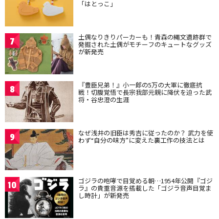
「はとっこ」
土偶なりきりパーカーも！青森の縄文遺跡群で
7
発掘された土偶がモチーフのキュートなグッズ
が新発売
『豊臣兄弟！』小一郎の5万の大軍に徹底抗
8
戦！切腹覚悟で長宗我部元親に降伏を迫った武
将・谷忠澄の生涯
なぜ浅井の旧臣は秀吉に従ったのか？ 武力を使
9
わず“自分の味方”に変えた裏工作の技法とは
ゴジラの咆哮で目覚める朝…1954年公開『ゴジ
10
ラ』の貴重音源を搭載した「ゴジラ音声目覚ま
し時計」が新発売