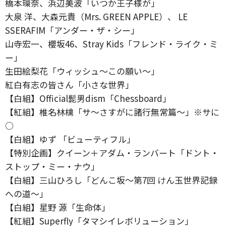
橋本環奈、浜辺美波「いつか王子様が」
大泉 洋、大森元貴（Mrs. GREEN APPLE）、 LE
SSERAFIM「アンダー・ザ・シー」
山寺宏一、櫻坂46、Stray Kids「フレンド・ライク・ミ
ー」
生田絵梨花「ウィッシュ～この願い～」
紅白有志の皆さん「小さな世界」
【白組】Official髭男dism「Chessboard」
【紅組】椎名林檎「サ～さすがに諸行無常篇～」※サに
○
【白組】ゆず 「ビューティフル」
【特別企画】クイーン＋アダム・ランバート「ドント・
ストップ・ミー・ナウ」
【白組】三山ひろし「どんこ坂～第7回 けん玉世界記録
への道～」
【白組】星野 源「生命体」
【紅組】Superfly「タマシイレボリューション」