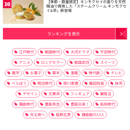
【季節・数量限定】キンモクセイの香りを天然
20
精油で再現した「スチームクリーム キンモクセ
イ&茶」新登場
ランキングを表示
江戸時代
戦国時代
大河ドラマ
平安時代
アニメ
ロングセラー
戦国武将
スイーツ
雑学
お菓子
幕末
漫画
時代劇
テレビ
べらぼう
明治時代
徳川家康
織田信長
抹茶
デザイン
文房具
フィギュア
展覧会
鎌倉時代
豊臣秀吉
豊臣兄弟！
昭和時代
光る君へ
葛飾北斎
鎌倉殿の13人