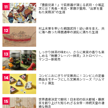
『豊臣兄弟！』で萩原護が演じる武将・小堀正
11
次とは？秀長・秀吉・家康が重用、“出家を重
ねた実務派”の生涯
村上水軍を率いた戦国武将！幼い弟を支え、共
12
に海へ散った得居通幸の波乱に満ちた生涯
しっかり抹茶の味わい、さらに果実の香りも楽
13
しめる「無糖フレーバー抹茶」ストロベリー、
マンゴー新発売
コンビニおにぎりが文房具に！コンビニの定番
14
商品をモチーフにした文房具シリーズ『ジムマ
ート』誕生
世界遺産決定で脚光！日本初の巨大都城・藤原
15
京を創り上げた知られざる女帝・持統天皇の凄
絶な執念