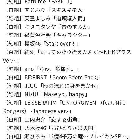
【紅組】Perfume「FAKE IT」
【白組】すとぷり「スキスキ星人」
【紅組】天童よしみ「道頓堀人情」
【白組】キタニタツヤ「青のすみか」
【紅組】緑黄色社会「キャラクター」
【紅組】櫻坂46「Start over！」
【白組】純烈「だってめぐり逢えたんだ～NHKプラス
ver.～」
【紅組】ano「ちゅ、多様性。」
【白組】BE:FIRST「Boom Boom Back」
【紅組】JUJU「時の流れに身をまかせ」
【紅組】NiziU「Make you happy」
【紅組】LE SSERAFIM「UNFORGIVEN （feat. Nile
Rodgers） -Japanese ver.-」
【白組】山内惠介「恋する街角」
【紅組】乃木坂46「おひとりさま天国」
【白組】郷ひろみ「2億4千万の瞳～ブレイキンSP～」