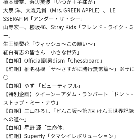
橋本環奈、浜辺美波「いつか王子様が」
大泉 洋、大森元貴（Mrs. GREEN APPLE）、 LE
SSERAFIM「アンダー・ザ・シー」
山寺宏一、櫻坂46、Stray Kids「フレンド・ライク・ミ
ー」
生田絵梨花「ウィッシュ～この願い～」
紅白有志の皆さん「小さな世界」
【白組】Official髭男dism「Chessboard」
【紅組】椎名林檎「サ～さすがに諸行無常篇～」※サに
○
【白組】ゆず 「ビューティフル」
【特別企画】クイーン＋アダム・ランバート「ドント・
ストップ・ミー・ナウ」
【白組】三山ひろし「どんこ坂～第7回 けん玉世界記録
への道～」
【白組】星野 源「生命体」
【紅組】Superfly「タマシイレボリューション」