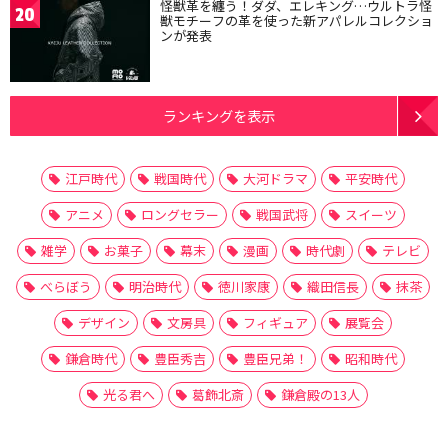
怪獣革を纏う！ダダ、エレキング…ウルトラ怪
20
獣モチーフの革を使った新アパレルコレクショ
ンが発表
ランキングを表示
江戸時代
戦国時代
大河ドラマ
平安時代
アニメ
ロングセラー
戦国武将
スイーツ
雑学
お菓子
幕末
漫画
時代劇
テレビ
べらぼう
明治時代
徳川家康
織田信長
抹茶
デザイン
文房具
フィギュア
展覧会
鎌倉時代
豊臣秀吉
豊臣兄弟！
昭和時代
光る君へ
葛飾北斎
鎌倉殿の13人