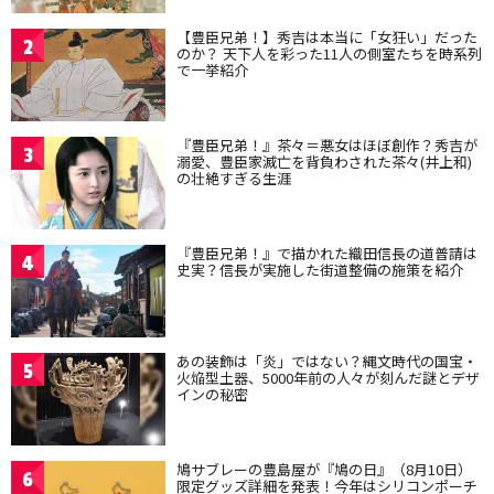
【豊臣兄弟！】秀吉は本当に「女狂い」だった
2
のか？ 天下人を彩った11人の側室たちを時系列
で一挙紹介
『豊臣兄弟！』茶々＝悪女はほぼ創作？秀吉が
3
溺愛、豊臣家滅亡を背負わされた茶々(井上和)
の壮絶すぎる生涯
『豊臣兄弟！』で描かれた織田信長の道普請は
4
史実？信長が実施した街道整備の施策を紹介
あの装飾は「炎」ではない？縄文時代の国宝・
5
火焔型土器、5000年前の人々が刻んだ謎とデザ
インの秘密
鳩サブレーの豊島屋が『鳩の日』（8月10日）
6
限定グッズ詳細を発表！今年はシリコンポーチ