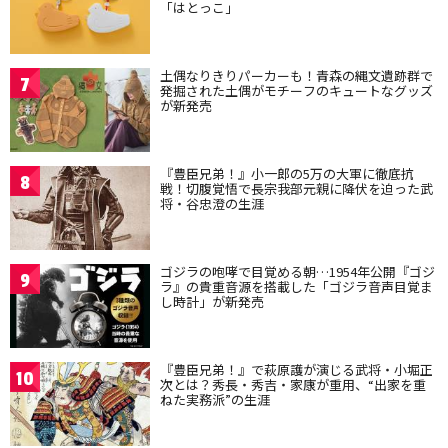
「はとっこ」
土偶なりきりパーカーも！青森の縄文遺跡群で
7
発掘された土偶がモチーフのキュートなグッズ
が新発売
『豊臣兄弟！』小一郎の5万の大軍に徹底抗
8
戦！切腹覚悟で長宗我部元親に降伏を迫った武
将・谷忠澄の生涯
ゴジラの咆哮で目覚める朝…1954年公開『ゴジ
9
ラ』の貴重音源を搭載した「ゴジラ音声目覚ま
し時計」が新発売
『豊臣兄弟！』で萩原護が演じる武将・小堀正
10
次とは？秀長・秀吉・家康が重用、“出家を重
ねた実務派”の生涯