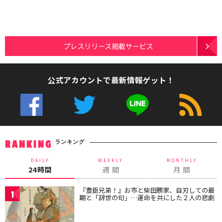
プレスリリース掲載サービス
公式アカウントで最新情報ゲット！
ランキング
RANKING
DAILY
WEEKLY
MONTHLY
24時間
週 間
月 間
『豊臣兄弟！』お市と柴田勝家、自刃しての最
1
期と「辞世の句」…運命を共にした２人の悲劇