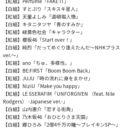
【紅組】Perfume「FAKE IT」
【白組】すとぷり「スキスキ星人」
【紅組】天童よしみ「道頓堀人情」
【白組】キタニタツヤ「青のすみか」
【紅組】緑黄色社会「キャラクター」
【紅組】櫻坂46「Start over！」
【白組】純烈「だってめぐり逢えたんだ～NHKプラス
ver.～」
【紅組】ano「ちゅ、多様性。」
【白組】BE:FIRST「Boom Boom Back」
【紅組】JUJU「時の流れに身をまかせ」
【紅組】NiziU「Make you happy」
【紅組】LE SSERAFIM「UNFORGIVEN （feat. Nile
Rodgers） -Japanese ver.-」
【白組】山内惠介「恋する街角」
【紅組】乃木坂46「おひとりさま天国」
【白組】郷ひろみ「2億4千万の瞳～ブレイキンSP～」