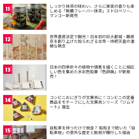
しっかり抹茶の味わい、さらに果実の香りも楽
11
しめる「無糖フレーバー抹茶」ストロベリー、
マンゴー新発売
世界遺産決定で脚光！日本初の巨大都城・藤原
12
京を創り上げた知られざる女帝・持統天皇の凄
絶な執念
日本の四季折々の植物や情景を描くことに相応
13
しい色を集めた水彩色鉛筆『色辞典』が新発
売！
コンビニおにぎりが文房具に！コンビニの定番
14
商品をモチーフにした文房具シリーズ『ジムマ
ート』誕生
自転車を持つだけで税金？ 昭和まで続いた「自
15
転車税」の意外な歴史と脱税が横行した理由