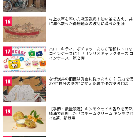
村上水軍を率いた戦国武将！幼い弟を支え、共
16
に海へ散った得居通幸の波乱に満ちた生涯
ハローキティ、ポチャッコたちが昭和レトロな
17
コインケースに！「サンリオキャラクターズ コ
インケース」第２弾
なぜ浅井の旧臣は秀吉に従ったのか？ 武力を使
18
わず“自分の味方”に変えた裏工作の技法とは
【季節・数量限定】キンモクセイの香りを天然
19
精油で再現した「スチームクリーム キンモクセ
イ&茶」新登場