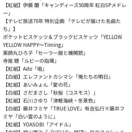
【紅組】伊藤 蘭「キャンディーズ50周年 紅白SPメドレ
ー」
【テレビ放送70年 特別企画 「テレビが届けた名曲た
ち」】
ポケットビスケッツ＆ブラックビスケッツ「YELLOW
YELLOW HAPPY～Timing」
薬師丸ひろ子「セーラー服と機関銃」
寺尾 聰「ルビーの指環」
【紅組】Ado「唱」
【白組】エレファントカシマシ「俺たちの明日」
【紅組】あいみょん「愛の花」
【白組】さだまさし「秋桜（コスモス）」
【紅組】石川さゆり「津軽海峡・冬景色」
【白組】藤井フミヤ「TRUE LOVE」有吉弘行×藤井フ
ミヤ「白い雲のように」
【紅組】YOASOBI「アイドル」