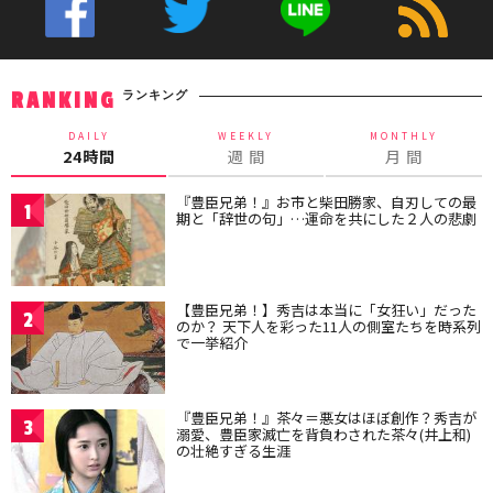
ランキング
RANKING
DAILY
WEEKLY
MONTHLY
24時間
週 間
月 間
『豊臣兄弟！』お市と柴田勝家、自刃しての最
1
期と「辞世の句」…運命を共にした２人の悲劇
【豊臣兄弟！】秀吉は本当に「女狂い」だった
2
のか？ 天下人を彩った11人の側室たちを時系列
で一挙紹介
『豊臣兄弟！』茶々＝悪女はほぼ創作？秀吉が
3
溺愛、豊臣家滅亡を背負わされた茶々(井上和)
の壮絶すぎる生涯