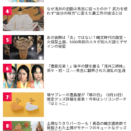
なぜ浅井の旧臣は秀吉に従ったのか？ 武力を使
4
わず“自分の味方”に変えた裏工作の技法とは
あの装飾は「炎」ではない？縄文時代の国宝・
5
火焔型土器、5000年前の人々が刻んだ謎とデザ
インの秘密
『豊臣兄弟！』後半の鍵を握る「浅井三姉妹」
6
茶々・初・江——秀吉に翻弄された波乱の生涯
鳩サブレーの豊島屋が『鳩の日』（8月10日）
7
限定グッズ詳細を発表！今年はシリコンポーチ
「はとっこ」
土偶なりきりパーカーも！青森の縄文遺跡群で
8
発掘された土偶がモチーフのキュートなグッズ