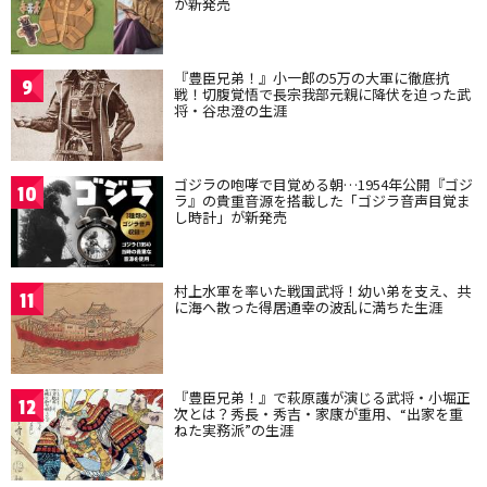
が新発売
『豊臣兄弟！』小一郎の5万の大軍に徹底抗
9
戦！切腹覚悟で長宗我部元親に降伏を迫った武
将・谷忠澄の生涯
ゴジラの咆哮で目覚める朝…1954年公開『ゴジ
10
ラ』の貴重音源を搭載した「ゴジラ音声目覚ま
し時計」が新発売
村上水軍を率いた戦国武将！幼い弟を支え、共
11
に海へ散った得居通幸の波乱に満ちた生涯
『豊臣兄弟！』で萩原護が演じる武将・小堀正
12
次とは？秀長・秀吉・家康が重用、“出家を重
ねた実務派”の生涯