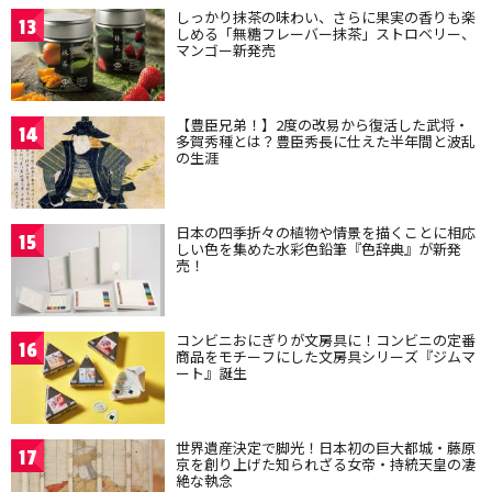
しっかり抹茶の味わい、さらに果実の香りも楽
13
しめる「無糖フレーバー抹茶」ストロベリー、
マンゴー新発売
【豊臣兄弟！】2度の改易から復活した武将・
14
多賀秀種とは？豊臣秀長に仕えた半年間と波乱
の生涯
日本の四季折々の植物や情景を描くことに相応
15
しい色を集めた水彩色鉛筆『色辞典』が新発
売！
コンビニおにぎりが文房具に！コンビニの定番
16
商品をモチーフにした文房具シリーズ『ジムマ
ート』誕生
世界遺産決定で脚光！日本初の巨大都城・藤原
17
京を創り上げた知られざる女帝・持統天皇の凄
絶な執念