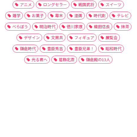
アニメ
ロングセラー
戦国武将
スイーツ
雑学
お菓子
幕末
漫画
時代劇
テレビ
べらぼう
明治時代
徳川家康
織田信長
抹茶
デザイン
文房具
フィギュア
展覧会
鎌倉時代
豊臣秀吉
豊臣兄弟！
昭和時代
光る君へ
葛飾北斎
鎌倉殿の13人