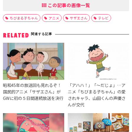
この記事の画像一覧
ちびまる子ちゃん
アニメ
サザエさん
テレビ
関連する記事
RELATED
昭和45年の放送回も見れるぞ！
「アハハ！」「～だじょ」…ア
国民的アニメ「サザエさん」が
ニメ「ちびまる子ちゃん」の愛
GWに初の５日間連続放送を決行
されキャラ、山田くんの声優さ
んが交代