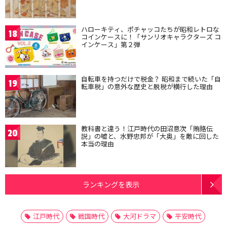
ハローキティ、ポチャッコたちが昭和レトロな
18
コインケースに！「サンリオキャラクターズ コ
インケース」第２弾
自転車を持つだけで税金？ 昭和まで続いた「自
19
転車税」の意外な歴史と脱税が横行した理由
教科書と違う！江戸時代の田沼意次「賄賂伝
20
説」の嘘と、水野忠邦が「大奥」を敵に回した
本当の理由
ランキングを表示
江戸時代
戦国時代
大河ドラマ
平安時代