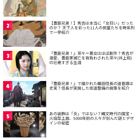
【豊臣兄弟！】秀吉は本当に「女狂い」だった
2
のか？ 天下人を彩った11人の側室たちを時系列
で一挙紹介
『豊臣兄弟！』茶々＝悪女はほぼ創作？秀吉が
3
溺愛、豊臣家滅亡を背負わされた茶々(井上和)
の壮絶すぎる生涯
『豊臣兄弟！』で描かれた織田信長の道普請は
4
史実？信長が実施した街道整備の施策を紹介
あの装飾は「炎」ではない？縄文時代の国宝・
5
火焔型土器、5000年前の人々が刻んだ謎とデザ
インの秘密