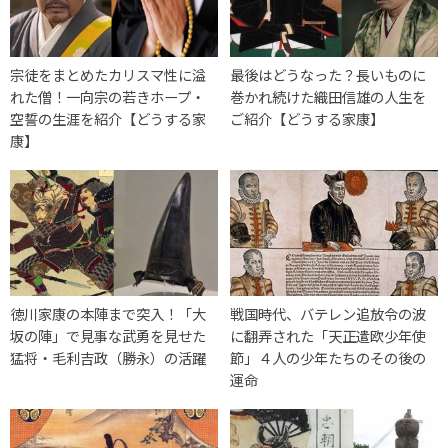
宗徒をまとめたカリスマ性に溢
最後はどうなった？長いものに
れた僧！一向宗の若きホープ・
巻かれ続けた織田信雄の人生を
空誓の生涯を紹介【どうする家
ご紹介【どうする家康】
康】
徳川家康の本陣まで突入！「大
戦国時代、バテレン追放令の波
坂の陣」で見事な武勇を見せた
に翻弄された「天正遣欧少年使
猛将・毛利吉政（勝永）の活躍
節」４人の少年たちのその後の
運命