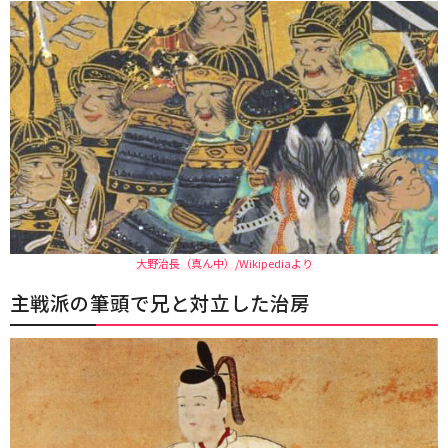
大野治長（真ん中）/Wikipediaより
主戦派の筆頭で兄と対立した治房