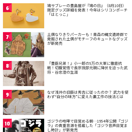
鳩サブレーの豊島屋が『鳩の日』（8月10日）
6
限定グッズ詳細を発表！今年はシリコンポーチ
「はとっこ」
土偶なりきりパーカーも！青森の縄文遺跡群で
7
発掘された土偶がモチーフのキュートなグッズ
が新発売
『豊臣兄弟！』小一郎の5万の大軍に徹底抗
8
戦！切腹覚悟で長宗我部元親に降伏を迫った武
将・谷忠澄の生涯
なぜ浅井の旧臣は秀吉に従ったのか？ 武力を使
9
わず“自分の味方”に変えた裏工作の技法とは
ゴジラの咆哮で目覚める朝…1954年公開『ゴジ
10
ラ』の貴重音源を搭載した「ゴジラ音声目覚ま
し時計」が新発売