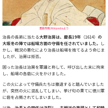
豊臣秀頼/Wikipediaより
治長の長弟に当たる
大野治房は、慶長19年
（1614）
の
大坂冬の陣では船場方面の守備を任されていました。
し
かし、戦況の悪化により治長は船場を捨てるよう命じま
したが、治房は拒否。
困った治長は治房を軍議と称して、呼び出した末に拘束
し、船場の各砦に火をかけました。
この火によって守備兵たちは撤退すると踏んでいました
が、突然の火に混乱してしまい、挙げ句の果てに徳川軍
に砦を占拠されてしまいました。
以後、
治長との関係は決裂し、主戦派の筆頭として和睦