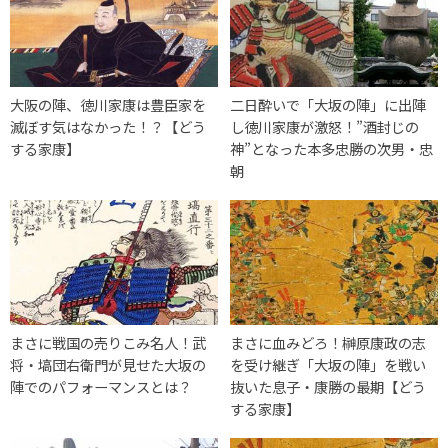
大阪の陣、徳川家康は豊臣家を
二日酔いで「大坂の陣」に出陣
滅ぼす気はなかった！？【どう
し徳川家康が激怒！”酒封じの
する家康】
神”となった本多忠勝の次男・忠
朝
まさに戦国の売りこみ名人！武
まさに血みどろ！榊原康政の志
将・塙団右衛門が見せた大坂の
を受け継ぎ「大坂の陣」を戦い
陣でのパフォーマンスとは？
抜いた息子・康勝の最期【どう
する家康】