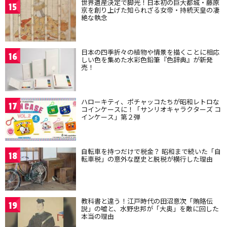
世界遺産決定で脚光！日本初の巨大都城・藤原
15
京を創り上げた知られざる女帝・持統天皇の凄
絶な執念
日本の四季折々の植物や情景を描くことに相応
16
しい色を集めた水彩色鉛筆『色辞典』が新発
売！
ハローキティ、ポチャッコたちが昭和レトロな
17
コインケースに！「サンリオキャラクターズ コ
インケース」第２弾
自転車を持つだけで税金？ 昭和まで続いた「自
18
転車税」の意外な歴史と脱税が横行した理由
教科書と違う！江戸時代の田沼意次「賄賂伝
19
説」の嘘と、水野忠邦が「大奥」を敵に回した
本当の理由