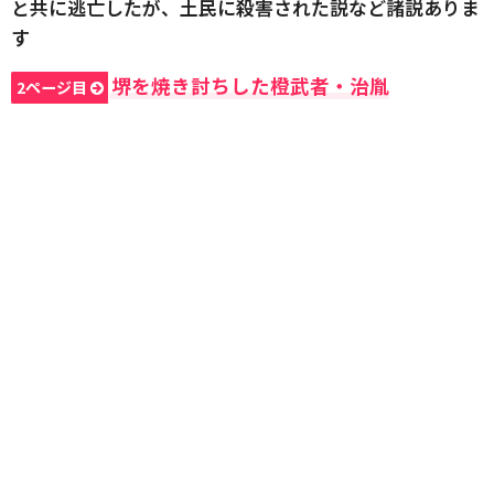
と共に逃亡したが、土民に殺害された説など諸説ありま
す
堺を焼き討ちした橙武者・治胤
2ページ目