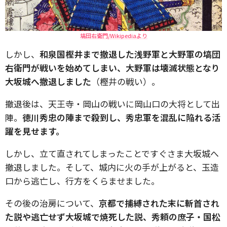
塙団右衛門/Wikipediaより
しかし、
和泉国樫井まで撤退した浅野軍と大野軍の塙団
右衛門が戦いを始めてしまい、大野軍は壊滅状態となり
大坂城へ撤退しました
（樫井の戦い）。
撤退後は、天王寺・岡山の戦いに岡山口の大将として出
陣。
徳川秀忠の陣まで殺到し、秀忠軍を混乱に陥れる活
躍を見せます。
しかし、立て直されてしまったことですぐさま大坂城へ
撤退しました。そして、城内に火の手が上がると、玉造
口から逃亡し、行方をくらませました。
その後の治房について、
京都で捕縛された末に斬首され
た説や逃亡せず大坂城で焼死した説、秀頼の庶子・国松