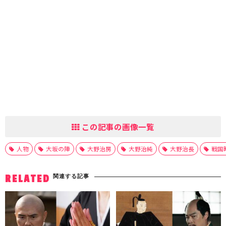
この記事の画像一覧
人物
大坂の陣
大野治房
大野治純
大野治長
戦国
関連する記事
RELATED