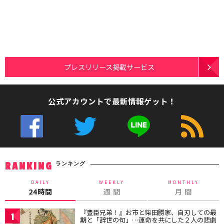
プレスリリース掲載サービス
公式アカウントで最新情報ゲット！
ランキング
RANKING
DAILY
WEEKLY
MONTHLY
24時間
週 間
月 間
『豊臣兄弟！』お市と柴田勝家、自刃しての最
1
期と「辞世の句」…運命を共にした２人の悲劇