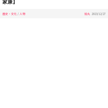
家康】
歴史・文化
/
人物
拾丸
2023/12/27