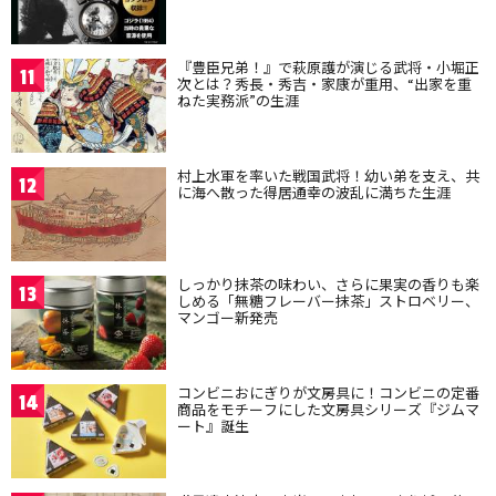
『豊臣兄弟！』で萩原護が演じる武将・小堀正
11
次とは？秀長・秀吉・家康が重用、“出家を重
ねた実務派”の生涯
村上水軍を率いた戦国武将！幼い弟を支え、共
12
に海へ散った得居通幸の波乱に満ちた生涯
しっかり抹茶の味わい、さらに果実の香りも楽
13
しめる「無糖フレーバー抹茶」ストロベリー、
マンゴー新発売
コンビニおにぎりが文房具に！コンビニの定番
14
商品をモチーフにした文房具シリーズ『ジムマ
ート』誕生