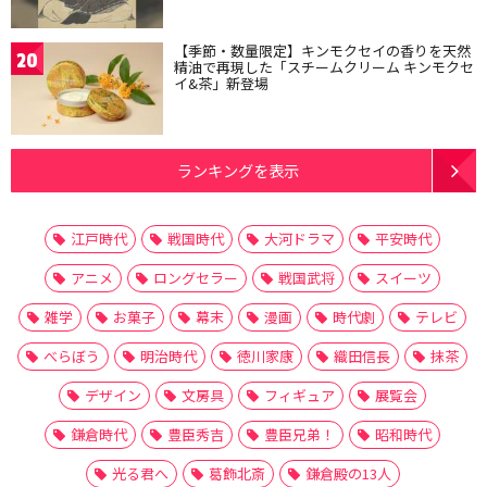
【季節・数量限定】キンモクセイの香りを天然
20
精油で再現した「スチームクリーム キンモクセ
イ&茶」新登場
ランキングを表示
江戸時代
戦国時代
大河ドラマ
平安時代
アニメ
ロングセラー
戦国武将
スイーツ
雑学
お菓子
幕末
漫画
時代劇
テレビ
べらぼう
明治時代
徳川家康
織田信長
抹茶
デザイン
文房具
フィギュア
展覧会
鎌倉時代
豊臣秀吉
豊臣兄弟！
昭和時代
光る君へ
葛飾北斎
鎌倉殿の13人