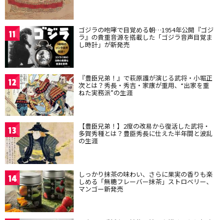
ゴジラの咆哮で目覚める朝…1954年公開『ゴジ
11
ラ』の貴重音源を搭載した「ゴジラ音声目覚ま
し時計」が新発売
『豊臣兄弟！』で萩原護が演じる武将・小堀正
12
次とは？秀長・秀吉・家康が重用、“出家を重
ねた実務派”の生涯
【豊臣兄弟！】2度の改易から復活した武将・
13
多賀秀種とは？豊臣秀長に仕えた半年間と波乱
の生涯
しっかり抹茶の味わい、さらに果実の香りも楽
14
しめる「無糖フレーバー抹茶」ストロベリー、
マンゴー新発売