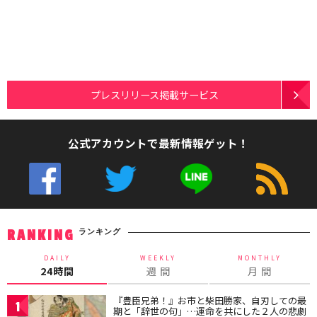
プレスリリース掲載サービス
公式アカウントで最新情報ゲット！
ランキング
RANKING
DAILY
WEEKLY
MONTHLY
24時間
週 間
月 間
『豊臣兄弟！』お市と柴田勝家、自刃しての最
1
期と「辞世の句」…運命を共にした２人の悲劇