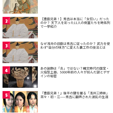
【豊臣兄弟！】秀吉は本当に「女狂い」だった
2
のか？ 天下人を彩った11人の側室たちを時系列
で一挙紹介
なぜ浅井の旧臣は秀吉に従ったのか？ 武力を使
3
わず“自分の味方”に変えた裏工作の技法とは
あの装飾は「炎」ではない？縄文時代の国宝・
4
火焔型土器、5000年前の人々が刻んだ謎とデザ
インの秘密
『豊臣兄弟！』後半の鍵を握る「浅井三姉妹」
5
茶々・初・江——秀吉に翻弄された波乱の生涯