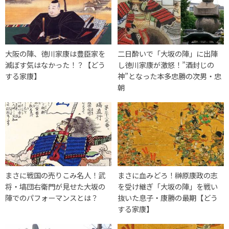
大阪の陣、徳川家康は豊臣家を
二日酔いで「大坂の陣」に出陣
滅ぼす気はなかった！？【どう
し徳川家康が激怒！”酒封じの
する家康】
神”となった本多忠勝の次男・忠
朝
まさに戦国の売りこみ名人！武
まさに血みどろ！榊原康政の志
将・塙団右衛門が見せた大坂の
を受け継ぎ「大坂の陣」を戦い
陣でのパフォーマンスとは？
抜いた息子・康勝の最期【どう
する家康】