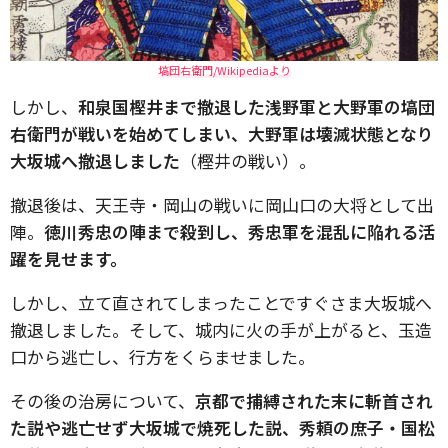
塙団右衛門/Wikipediaより
しかし、
和泉国樫井まで撤退した浅野軍と大野軍の塙団
右衛門が戦いを始めてしまい、大野軍は壊滅状態となり
大坂城へ撤退しました
（樫井の戦い）。
撤退後は、天王寺・岡山の戦いに岡山口の大将として出
陣。
徳川秀忠の陣まで殺到し、秀忠軍を混乱に陥れる活
躍を見せます。
しかし、立て直されてしまったことですぐさま大坂城へ
撤退しました。そして、城内に火の手が上がると、玉造
口から逃亡し、行方をくらませました。
その後の治房について、
京都で捕縛された末に斬首され
た説や逃亡せず大坂城で焼死した説、秀頼の庶子・国松