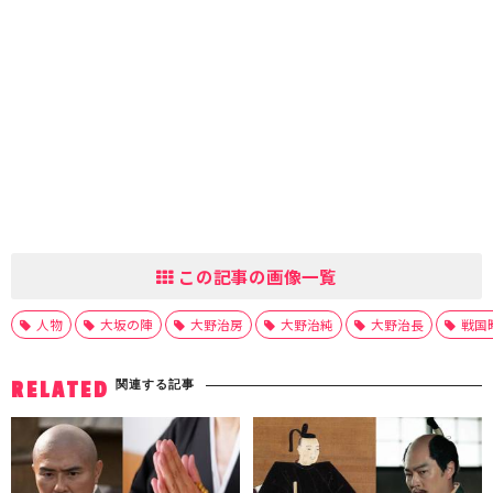
この記事の画像一覧
人物
大坂の陣
大野治房
大野治純
大野治長
戦国
関連する記事
RELATED