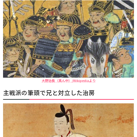
大野治長（真ん中）/Wikipediaより
主戦派の筆頭で兄と対立した治房