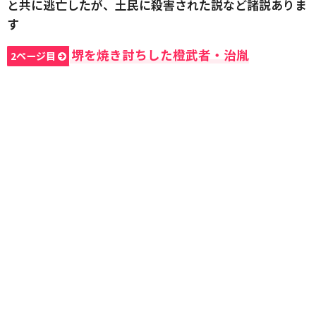
と共に逃亡したが、土民に殺害された説など諸説ありま
す
堺を焼き討ちした橙武者・治胤
2ページ目