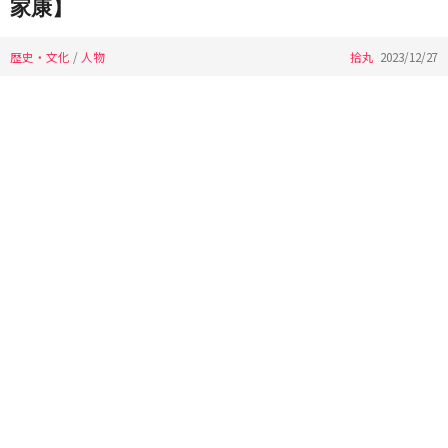
家康】
歴史・文化
/
人物
拾丸
2023/12/27