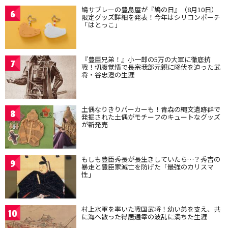
鳩サブレーの豊島屋が『鳩の日』（8月10日）
6
限定グッズ詳細を発表！今年はシリコンポーチ
「はとっこ」
『豊臣兄弟！』小一郎の5万の大軍に徹底抗
7
戦！切腹覚悟で長宗我部元親に降伏を迫った武
将・谷忠澄の生涯
土偶なりきりパーカーも！青森の縄文遺跡群で
8
発掘された土偶がモチーフのキュートなグッズ
が新発売
もしも豊臣秀長が長生きしていたら…？秀吉の
9
暴走と豊臣家滅亡を防げた「最強のカリスマ
性」
村上水軍を率いた戦国武将！幼い弟を支え、共
10
に海へ散った得居通幸の波乱に満ちた生涯