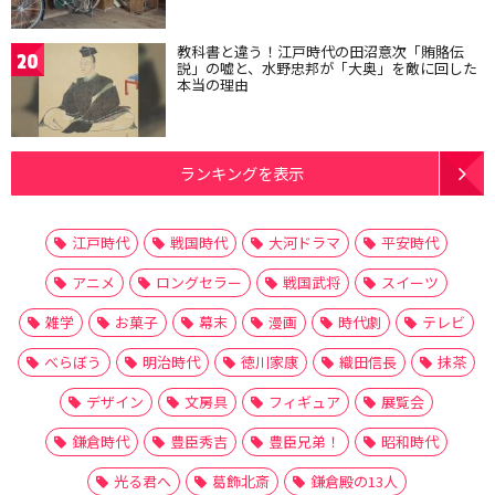
教科書と違う！江戸時代の田沼意次「賄賂伝
20
説」の嘘と、水野忠邦が「大奥」を敵に回した
本当の理由
ランキングを表示
江戸時代
戦国時代
大河ドラマ
平安時代
アニメ
ロングセラー
戦国武将
スイーツ
雑学
お菓子
幕末
漫画
時代劇
テレビ
べらぼう
明治時代
徳川家康
織田信長
抹茶
デザイン
文房具
フィギュア
展覧会
鎌倉時代
豊臣秀吉
豊臣兄弟！
昭和時代
光る君へ
葛飾北斎
鎌倉殿の13人