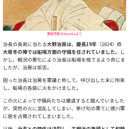
豊臣秀頼/Wikipediaより
治長の長弟に当たる
大野治房は、慶長19年
（1614）
の
大坂冬の陣では船場方面の守備を任されていました。
し
かし、戦況の悪化により治長は船場を捨てるよう命じま
したが、治房は拒否。
困った治長は治房を軍議と称して、呼び出した末に拘束
し、船場の各砦に火をかけました。
この火によって守備兵たちは撤退すると踏んでいました
が、突然の火に混乱してしまい、挙げ句の果てに徳川軍
に砦を占拠されてしまいました。
以後、
治長との関係は決裂し、主戦派の筆頭として和睦