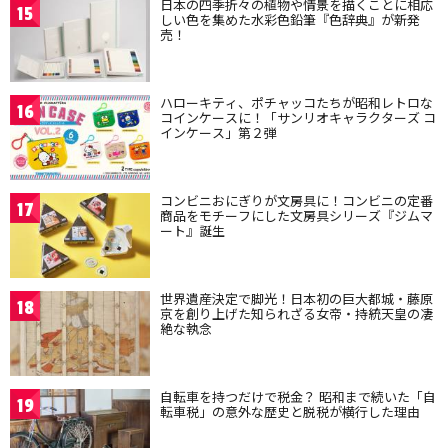
日本の四季折々の植物や情景を描くことに相応
15
しい色を集めた水彩色鉛筆『色辞典』が新発
売！
ハローキティ、ポチャッコたちが昭和レトロな
16
コインケースに！「サンリオキャラクターズ コ
インケース」第２弾
コンビニおにぎりが文房具に！コンビニの定番
17
商品をモチーフにした文房具シリーズ『ジムマ
ート』誕生
世界遺産決定で脚光！日本初の巨大都城・藤原
18
京を創り上げた知られざる女帝・持統天皇の凄
絶な執念
自転車を持つだけで税金？ 昭和まで続いた「自
19
転車税」の意外な歴史と脱税が横行した理由