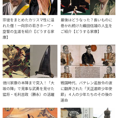
宗徒をまとめたカリスマ性に溢
最後はどうなった？長いものに
れた僧！一向宗の若きホープ・
巻かれ続けた織田信雄の人生を
空誓の生涯を紹介【どうする家
ご紹介【どうする家康】
康】
徳川家康の本陣まで突入！「大
戦国時代、バテレン追放令の波
坂の陣」で見事な武勇を見せた
に翻弄された「天正遣欧少年使
猛将・毛利吉政（勝永）の活躍
節」４人の少年たちのその後の
運命