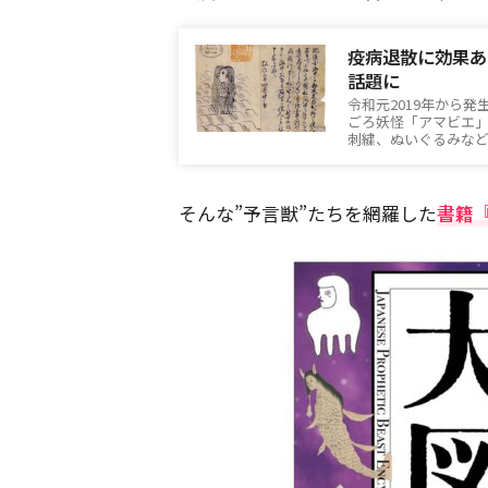
疫病退散に効果あ
話題に
令和元2019年から
ごろ妖怪「アマビエ
刺繍、ぬいぐるみな
そんな”予言獣”たちを網羅した
書籍