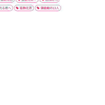
光る君へ
葛飾北斎
鎌倉殿の13人