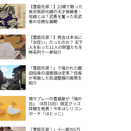
【豊臣兄弟！】22歳で散った
長宗我部元親の天才後継者・
信親とは？武勇を奮った若武
者の壮絶な最期
【豊臣兄弟！】秀吉は本当に
「女狂い」だったのか？ 天下
人を彩った11人の側室たちを
時系列で一挙紹介
『豊臣兄弟！』で描かれた織
田信長の道普請は史実？信長
が実施した街道整備の施策を
紹介
鳩サブレーの豊島屋が『鳩の
日』（8月10日）限定グッズ
詳細を発表！今年はシリコン
ポーチ「はとっこ」
『豊臣兄弟！』小一郎の5万