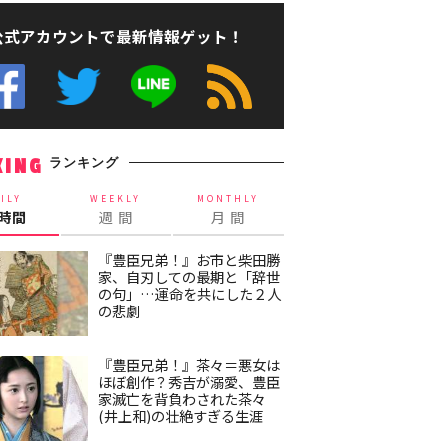
公式アカウントで最新情報ゲット！
ランキング
KING
ILY
WEEKLY
MONTHLY
4時間
週 間
月 間
『豊臣兄弟！』お市と柴田勝
家、自刃しての最期と「辞世
の句」…運命を共にした２人
の悲劇
『豊臣兄弟！』茶々＝悪女は
ほぼ創作？秀吉が溺愛、豊臣
家滅亡を背負わされた茶々
(井上和)の壮絶すぎる生涯