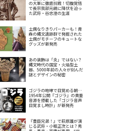
の大軍に徹底抗戦！切腹覚悟
で長宗我部元親に降伏を迫っ
た武将・谷忠澄の生涯
土偶なりきりパーカーも！青
森の縄文遺跡群で発掘された
土偶がモチーフのキュートな
グッズが新発売
あの装飾は「炎」ではない？
縄文時代の国宝・火焔型土
器、5000年前の人々が刻んだ
謎とデザインの秘密
ゴジラの咆哮で目覚める朝…
1954年公開『ゴジラ』の貴重
音源を搭載した「ゴジラ音声
目覚まし時計」が新発売
『豊臣兄弟！』で萩原護が演
じる武将・小堀正次とは？秀
長・秀吉・家康が重用、“出