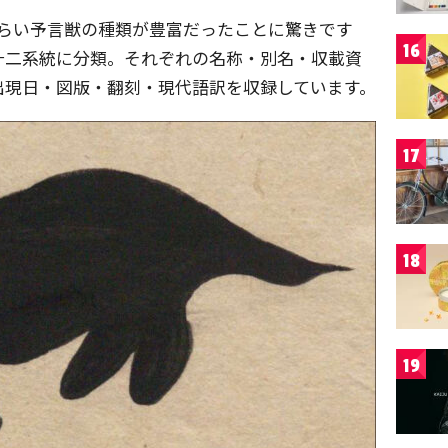
くらい予言獣の種類が豊富だったことに驚きです
16
十二系統に分類。それぞれの名称・別名・収載資
出現日・図版・翻刻・現代語訳を収録しています。
17
18
19