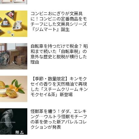
コンビニおにぎりが文房具
に！コンビニの定番商品をモ
チーフにした文房具シリーズ
『ジムマート』誕生
自転車を持つだけで税金？ 昭
和まで続いた「自転車税」の
意外な歴史と脱税が横行した
理由
【季節・数量限定】キンモク
セイの香りを天然精油で再現
した「スチームクリーム キン
モクセイ&茶」新登場
怪獣革を纏う！ダダ、エレキ
ング…ウルトラ怪獣モチーフ
の革を使った新アパレルコレ
クションが発表