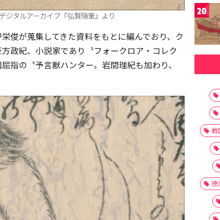
20
デジタルアーカイブ『弘賢随筆』より
野栄俊が蒐集してきた資料をもとに編んでおり、ク
笹方政紀、小説家であり〝フォークロア・コレク
国屈指の〝予言獣ハンター〟岩間理紀も加わり、
。
戦
徳