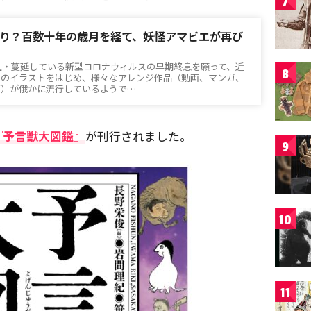
7
り？百数十年の歳月を経て、妖怪アマビエが再び
発生・蔓延している新型コロナウィルスの早期終息を願って、近
8
」のイラストをはじめ、様々なアレンジ作品（動画、マンガ、
ど）が俄かに流行しているようで…
『予言獣大図鑑』
が刊行されました。
9
10
11