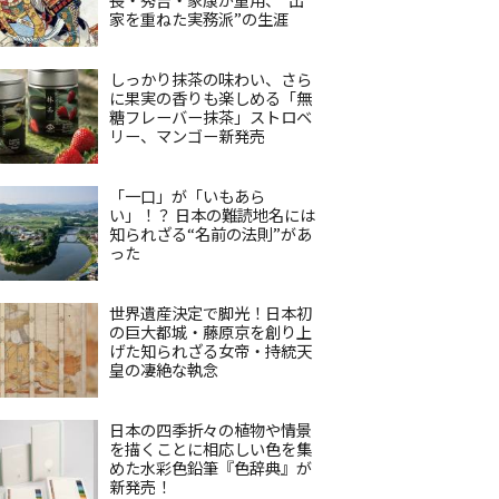
家を重ねた実務派”の生涯
しっかり抹茶の味わい、さら
に果実の香りも楽しめる「無
糖フレーバー抹茶」ストロベ
リー、マンゴー新発売
「一口」が「いもあら
い」！？ 日本の難読地名には
知られざる“名前の法則”があ
った
世界遺産決定で脚光！日本初
の巨大都城・藤原京を創り上
げた知られざる女帝・持統天
皇の凄絶な執念
日本の四季折々の植物や情景
を描くことに相応しい色を集
めた水彩色鉛筆『色辞典』が
新発売！