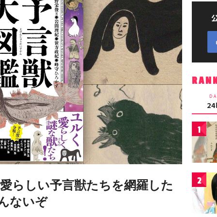
RAN
DA
2
1
2
愛らしい予言獣たちを網羅した
んないぞ