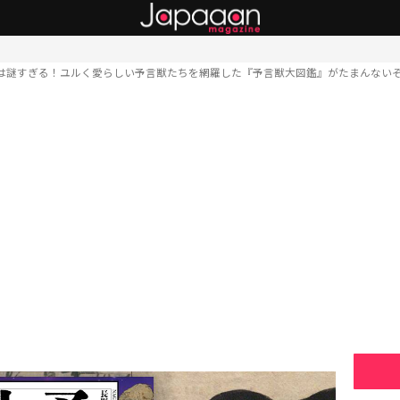
は謎すぎる！ユルく愛らしい予言獣たちを網羅した『予言獣大図鑑』がたまんない