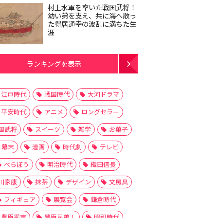
村上水軍を率いた戦国武将！
幼い弟を支え、共に海へ散っ
た得居通幸の波乱に満ちた生
涯
ランキングを表示
江戸時代
戦国時代
大河ドラマ
平安時代
アニメ
ロングセラー
国武将
スイーツ
雑学
お菓子
幕末
漫画
時代劇
テレビ
べらぼう
明治時代
織田信長
川家康
抹茶
デザイン
文房具
フィギュア
展覧会
鎌倉時代
豊臣秀吉
豊臣兄弟！
昭和時代