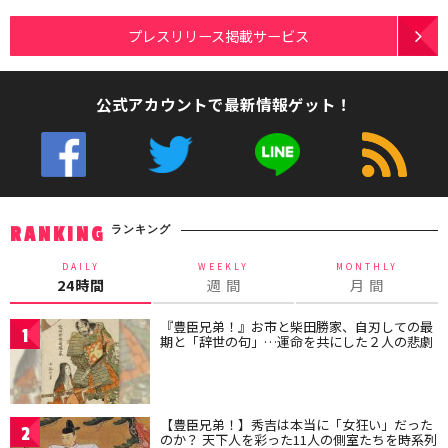
プレスリリース掲載サービス
公式アカウントで最新情報ゲット！
ランキング
RANKING
DAILY
WEEKLY
MONTHLY
24時間
週 間
月 間
『豊臣兄弟！』お市と柴田勝家、自刃しての最
1
期と「辞世の句」…運命を共にした２人の悲劇
【豊臣兄弟！】秀吉は本当に「女狂い」だった
2
のか？ 天下人を彩った11人の側室たちを時系列