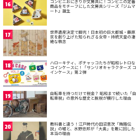
コンビニおにぎりが文房具に！コンビニの定番
16
商品をモチーフにした文房具シリーズ『ジムマ
ート』誕生
世界遺産決定で脚光！日本初の巨大都城・藤原
17
京を創り上げた知られざる女帝・持統天皇の凄
絶な執念
ハローキティ、ポチャッコたちが昭和レトロな
18
コインケースに！「サンリオキャラクターズ コ
インケース」第２弾
自転車を持つだけで税金？ 昭和まで続いた「自
19
転車税」の意外な歴史と脱税が横行した理由
教科書と違う！江戸時代の田沼意次「賄賂伝
20
説」の嘘と、水野忠邦が「大奥」を敵に回した
本当の理由