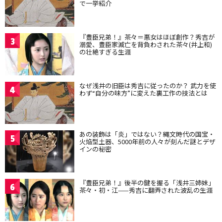
で一挙紹介
『豊臣兄弟！』茶々＝悪女はほぼ創作？秀吉が
3
溺愛、豊臣家滅亡を背負わされた茶々(井上和)
の壮絶すぎる生涯
なぜ浅井の旧臣は秀吉に従ったのか？ 武力を使
4
わず“自分の味方”に変えた裏工作の技法とは
あの装飾は「炎」ではない？縄文時代の国宝・
5
火焔型土器、5000年前の人々が刻んだ謎とデザ
インの秘密
『豊臣兄弟！』後半の鍵を握る「浅井三姉妹」
6
茶々・初・江——秀吉に翻弄された波乱の生涯