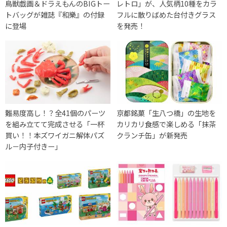
鳥獣戯画＆ドラえもんのBIGトー
レトロ」が、人気柄10種をカラ
トバッグが雑誌『和樂』の付録
フルに散りばめた台付きグラス
に登場
を発売！
難易度高し！？全41個のパーツ
京都銘菓「生八つ橋」の生地を
を組み立てて完成させる「一杯
カリカリ食感で楽しめる「抹茶
買い！！本ズワイガニ解体パズ
クランチ缶」が新発売
ル－内子付きー」