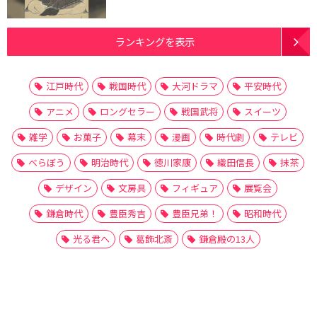
ランキングを表示
江戸時代
戦国時代
大河ドラマ
平安時代
アニメ
ロングセラー
戦国武将
スイーツ
雑学
お菓子
幕末
漫画
時代劇
テレビ
べらぼう
明治時代
徳川家康
織田信長
抹茶
デザイン
文房具
フィギュア
展覧会
鎌倉時代
豊臣秀吉
豊臣兄弟！
昭和時代
光る君へ
葛飾北斎
鎌倉殿の13人