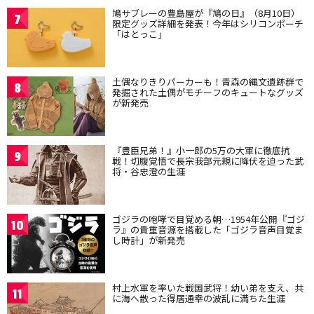
鳩サブレーの豊島屋が『鳩の日』（8月10日）
7
限定グッズ詳細を発表！今年はシリコンポーチ
「はとっこ」
土偶なりきりパーカーも！青森の縄文遺跡群で
8
発掘された土偶がモチーフのキュートなグッズ
が新発売
『豊臣兄弟！』小一郎の5万の大軍に徹底抗
9
戦！切腹覚悟で長宗我部元親に降伏を迫った武
将・谷忠澄の生涯
ゴジラの咆哮で目覚める朝…1954年公開『ゴジ
10
ラ』の貴重音源を搭載した「ゴジラ音声目覚ま
し時計」が新発売
村上水軍を率いた戦国武将！幼い弟を支え、共
11
に海へ散った得居通幸の波乱に満ちた生涯