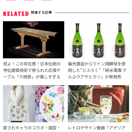
関連する記事
RELATED
見よ！この存在感！日本伝統の
福光酒造からワイン用酵母を使
寺社建築技術で使られた応接テ
用した”どぶろく”「純米濁酒 マ
ーブル「六枝掛」が美しすぎる
ルユウアサヒカリ」が新発売
愛されキャラのコラボ！国宝・
レトロデザイン食器「アデリア