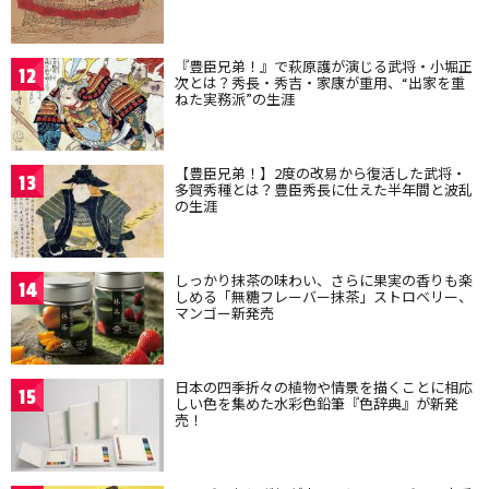
『豊臣兄弟！』で萩原護が演じる武将・小堀正
12
次とは？秀長・秀吉・家康が重用、“出家を重
ねた実務派”の生涯
【豊臣兄弟！】2度の改易から復活した武将・
13
多賀秀種とは？豊臣秀長に仕えた半年間と波乱
の生涯
しっかり抹茶の味わい、さらに果実の香りも楽
14
しめる「無糖フレーバー抹茶」ストロベリー、
マンゴー新発売
日本の四季折々の植物や情景を描くことに相応
15
しい色を集めた水彩色鉛筆『色辞典』が新発
売！