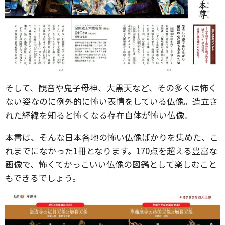
そして、観音や鬼子母神、大黒天など、その多くは怖く
ない姿なのに例外的に怖い表情をしている仏像。造立さ
れた経緯を知ると怖くなる存在自体が怖い仏像。
本書は、そんな日本各地の怖い仏像ばかりを集めた、こ
れまでになかった1冊となります。170点を超える豊富な
画像で、怖くてかっこいい仏像の図鑑として楽しむこと
もできるでしょう。