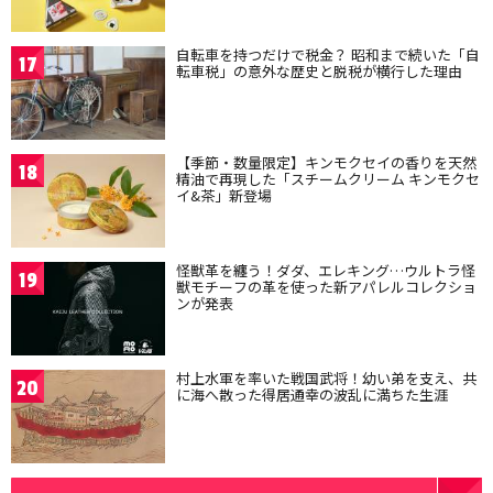
自転車を持つだけで税金？ 昭和まで続いた「自
17
転車税」の意外な歴史と脱税が横行した理由
【季節・数量限定】キンモクセイの香りを天然
18
精油で再現した「スチームクリーム キンモクセ
イ&茶」新登場
怪獣革を纏う！ダダ、エレキング…ウルトラ怪
19
獣モチーフの革を使った新アパレルコレクショ
ンが発表
村上水軍を率いた戦国武将！幼い弟を支え、共
20
に海へ散った得居通幸の波乱に満ちた生涯