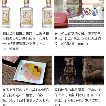
和食との相性が抜群！玉露や和
会津の伝統紋柄と会津塗の技術
柑橘の香りが楽しめる「和食と
を活用した、紙とうるしの耳飾
合わせる焼酎蔵のクラフトジ
り「AIGRA塗 – nuri -」
ン」新発売
まるで宝石のような美しい琥珀
室町時代の水墨画家・雪舟の傑
糖を詰め込んだ和菓子「宝石
作である国宝「秋冬山水図（冬
箱」発売！西陣織ボックスも素
景図）」がBE@RBRICKになっ
敵
た！