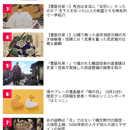
【豊臣兄弟！】秀吉は本当に「女狂い」だった
3
のか？ 天下人を彩った11人の側室たちを時系列
で一挙紹介
【豊臣兄弟！】22歳で散った長宗我部元親の天
4
才後継者・信親とは？武勇を奮った若武者の壮
絶な最期
『豊臣兄弟！』で描かれた織田信長の道普請は
5
史実？信長が実施した街道整備の施策を紹介
鳩サブレーの豊島屋が『鳩の日』（8月10日）
6
限定グッズ詳細を発表！今年はシリコンポーチ
「はとっこ」
あの装飾は「炎」ではない？縄文時代の国宝・
7
火焔型土器、5000年前の人々が刻んだ謎とデザ
インの秘密