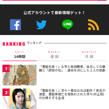
公式アカウントで最新情報ゲット！
ランキング
RANKING
DAILY
WEEKLY
MONTHLY
24時間
週 間
月 間
『豊臣兄弟！』お市と柴田勝家、自刃しての最
1
期と「辞世の句」…運命を共にした２人の悲劇
『豊臣兄弟！』茶々＝悪女はほぼ創作？秀吉が
2
溺愛、豊臣家滅亡を背負わされた茶々(井上和)
の壮絶すぎる生涯