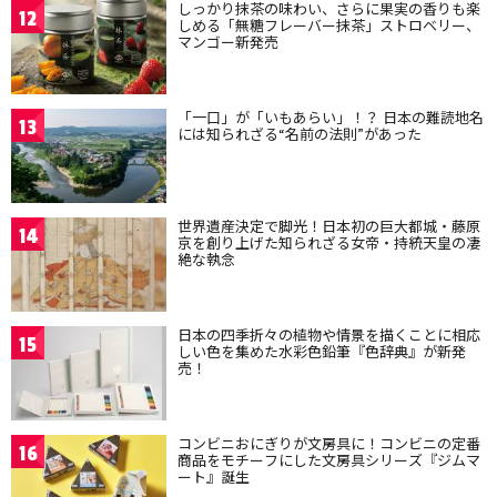
しっかり抹茶の味わい、さらに果実の香りも楽
12
しめる「無糖フレーバー抹茶」ストロベリー、
マンゴー新発売
「一口」が「いもあらい」！？ 日本の難読地名
13
には知られざる“名前の法則”があった
世界遺産決定で脚光！日本初の巨大都城・藤原
14
京を創り上げた知られざる女帝・持統天皇の凄
絶な執念
日本の四季折々の植物や情景を描くことに相応
15
しい色を集めた水彩色鉛筆『色辞典』が新発
売！
コンビニおにぎりが文房具に！コンビニの定番
16
商品をモチーフにした文房具シリーズ『ジムマ
ート』誕生