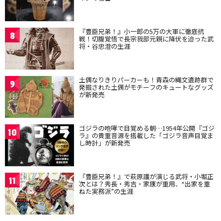
『豊臣兄弟！』小一郎の5万の大軍に徹底抗
8
戦！切腹覚悟で長宗我部元親に降伏を迫った武
将・谷忠澄の生涯
土偶なりきりパーカーも！青森の縄文遺跡群で
9
発掘された土偶がモチーフのキュートなグッズ
が新発売
ゴジラの咆哮で目覚める朝…1954年公開『ゴジ
10
ラ』の貴重音源を搭載した「ゴジラ音声目覚ま
し時計」が新発売
『豊臣兄弟！』で萩原護が演じる武将・小堀正
11
次とは？秀長・秀吉・家康が重用、“出家を重
ねた実務派”の生涯