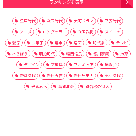
ランキングを表示
江戸時代
戦国時代
大河ドラマ
平安時代
アニメ
ロングセラー
戦国武将
スイーツ
雑学
お菓子
幕末
漫画
時代劇
テレビ
べらぼう
明治時代
織田信長
徳川家康
抹茶
デザイン
文房具
フィギュア
展覧会
鎌倉時代
豊臣秀吉
豊臣兄弟！
昭和時代
光る君へ
葛飾北斎
鎌倉殿の13人