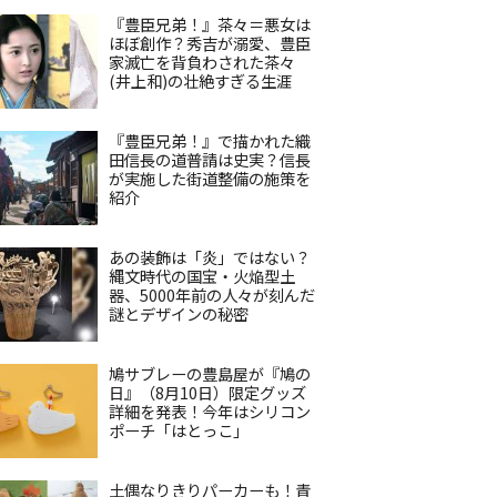
『豊臣兄弟！』茶々＝悪女は
ほぼ創作？秀吉が溺愛、豊臣
家滅亡を背負わされた茶々
(井上和)の壮絶すぎる生涯
『豊臣兄弟！』で描かれた織
田信長の道普請は史実？信長
が実施した街道整備の施策を
紹介
あの装飾は「炎」ではない？
縄文時代の国宝・火焔型土
器、5000年前の人々が刻んだ
謎とデザインの秘密
鳩サブレーの豊島屋が『鳩の
日』（8月10日）限定グッズ
詳細を発表！今年はシリコン
ポーチ「はとっこ」
土偶なりきりパーカーも！青