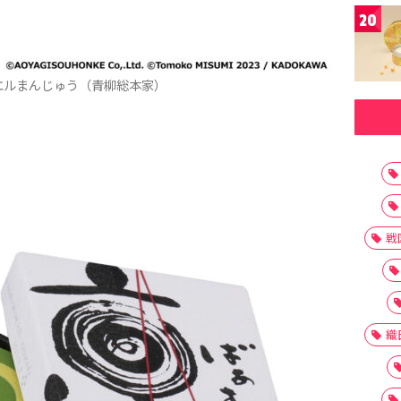
20
エルまんじゅう（青柳総本家）
戦
織