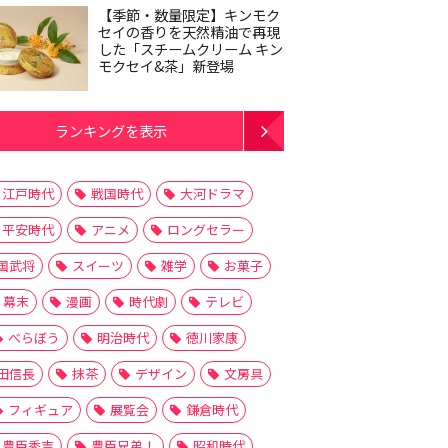
【季節・数量限定】キンモク
セイの香りを天然精油で再現
した「スチームクリーム キン
モクセイ&茶」新登場
ランキングを表示
江戸時代
戦国時代
大河ドラマ
平安時代
アニメ
ロングセラー
国武将
スイーツ
雑学
お菓子
幕末
漫画
時代劇
テレビ
べらぼう
明治時代
徳川家康
田信長
抹茶
デザイン
文房具
フィギュア
展覧会
鎌倉時代
豊臣秀吉
豊臣兄弟！
昭和時代