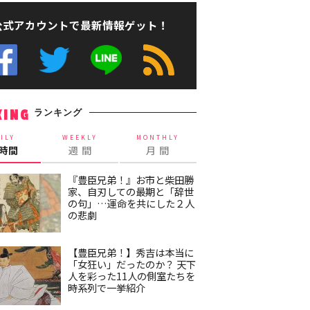
公式アカウントで最新情報ゲット！
ランキング
KING
ILY
WEEKLY
MONTHLY
4時間
週 間
月 間
『豊臣兄弟！』お市と柴田勝
家、自刃しての最期と「辞世
の句」…運命を共にした２人
の悲劇
【豊臣兄弟！】秀吉は本当に
「女狂い」だったのか？ 天下
人を彩った11人の側室たちを
時系列で一挙紹介