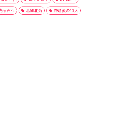
光る君へ
葛飾北斎
鎌倉殿の13人