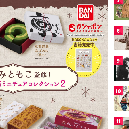
7
8
9
10
11