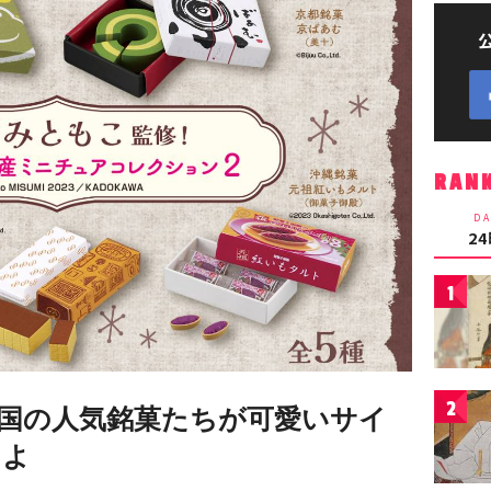
RAN
DA
2
1
2
国の人気銘菓たちが可愛いサイ
たよ