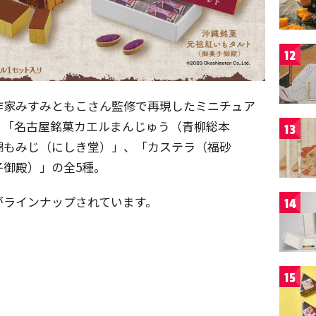
12
作家みすみともこさん監修で再現したミニチュア
、「名古屋銘菓カエルまんじゅう（青柳総本
13
錦もみじ（にしき堂）」、「カステラ（福砂
御殿）」の全5種。
がラインナップされています。
14
15