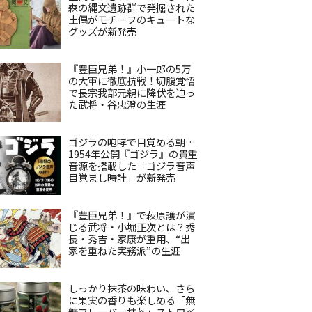
森の縄文遺跡群で発掘された
土偶がモチーフのキュートな
グッズが新発売
『豊臣兄弟！』小一郎の5万
の大軍に徹底抗戦！切腹覚悟
で長宗我部元親に降伏を迫っ
た武将・谷忠澄の生涯
ゴジラの咆哮で目覚める朝…
1954年公開『ゴジラ』の貴重
音源を搭載した「ゴジラ音声
目覚まし時計」が新発売
『豊臣兄弟！』で萩原護が演
じる武将・小堀正次とは？秀
長・秀吉・家康が重用、“出
家を重ねた実務派”の生涯
しっかり抹茶の味わい、さら
に果実の香りも楽しめる「無
糖フレーバー抹茶」ストロベ