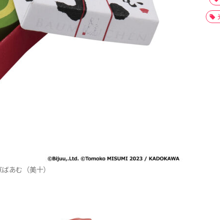
京ばあむ（美十）