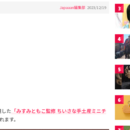
Japaaan編集部
2023/12/19
3
4
5
6
現した
「みすみともこ監修 ちいさな手土産ミニチ
れます。