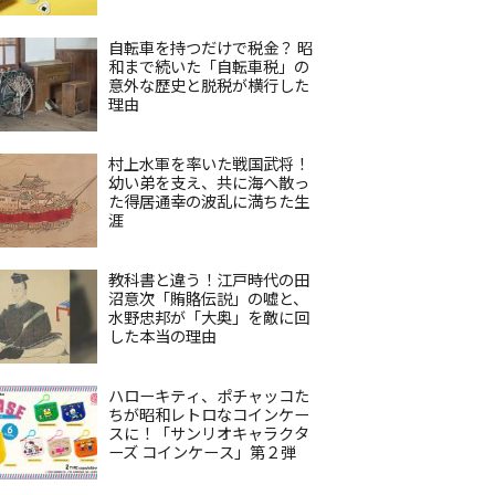
自転車を持つだけで税金？ 昭
和まで続いた「自転車税」の
意外な歴史と脱税が横行した
理由
村上水軍を率いた戦国武将！
幼い弟を支え、共に海へ散っ
た得居通幸の波乱に満ちた生
涯
教科書と違う！江戸時代の田
沼意次「賄賂伝説」の嘘と、
水野忠邦が「大奥」を敵に回
した本当の理由
ハローキティ、ポチャッコた
ちが昭和レトロなコインケー
スに！「サンリオキャラクタ
ーズ コインケース」第２弾