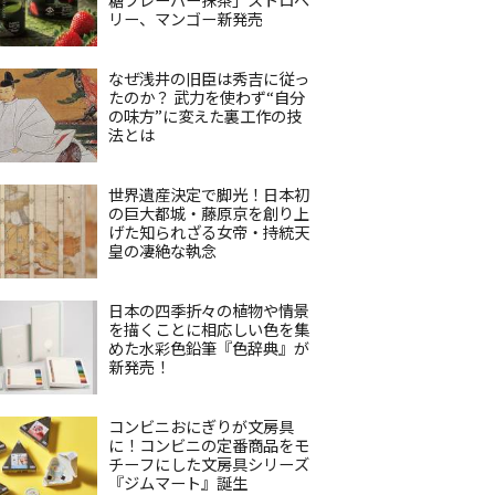
リー、マンゴー新発売
なぜ浅井の旧臣は秀吉に従っ
たのか？ 武力を使わず“自分
の味方”に変えた裏工作の技
法とは
世界遺産決定で脚光！日本初
の巨大都城・藤原京を創り上
げた知られざる女帝・持統天
皇の凄絶な執念
日本の四季折々の植物や情景
を描くことに相応しい色を集
めた水彩色鉛筆『色辞典』が
新発売！
コンビニおにぎりが文房具
に！コンビニの定番商品をモ
チーフにした文房具シリーズ
『ジムマート』誕生