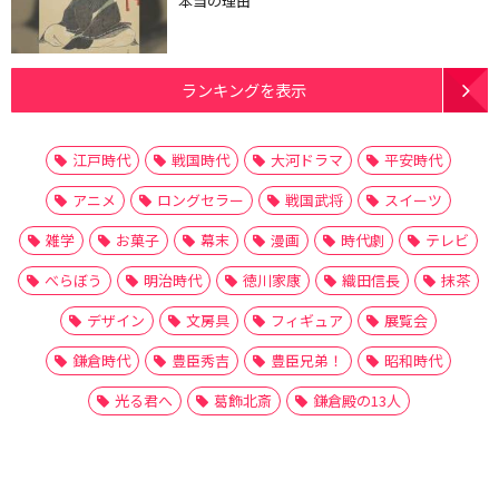
本当の理由
ランキングを表示
江戸時代
戦国時代
大河ドラマ
平安時代
アニメ
ロングセラー
戦国武将
スイーツ
雑学
お菓子
幕末
漫画
時代劇
テレビ
べらぼう
明治時代
徳川家康
織田信長
抹茶
デザイン
文房具
フィギュア
展覧会
鎌倉時代
豊臣秀吉
豊臣兄弟！
昭和時代
光る君へ
葛飾北斎
鎌倉殿の13人