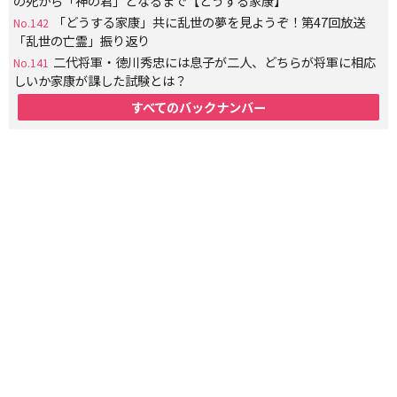
の死から「神の君」となるまで【どうする家康】
「どうする家康」共に乱世の夢を見ようぞ！第47回放送
No.142
「乱世の亡霊」振り返り
二代将軍・徳川秀忠には息子が二人、どちらが将軍に相応
No.141
しいか家康が課した試験とは？
すべてのバックナンバー