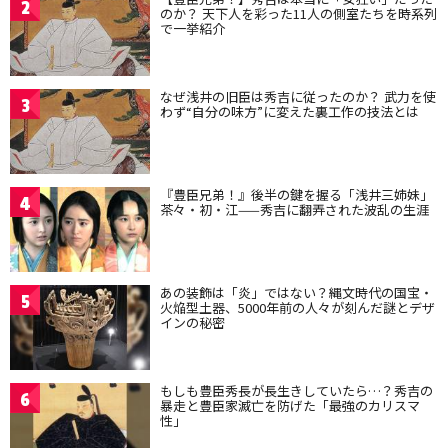
2
のか？ 天下人を彩った11人の側室たちを時系列
で一挙紹介
なぜ浅井の旧臣は秀吉に従ったのか？ 武力を使
3
わず“自分の味方”に変えた裏工作の技法とは
『豊臣兄弟！』後半の鍵を握る「浅井三姉妹」
4
茶々・初・江——秀吉に翻弄された波乱の生涯
あの装飾は「炎」ではない？縄文時代の国宝・
5
火焔型土器、5000年前の人々が刻んだ謎とデザ
インの秘密
もしも豊臣秀長が長生きしていたら…？秀吉の
6
暴走と豊臣家滅亡を防げた「最強のカリスマ
性」