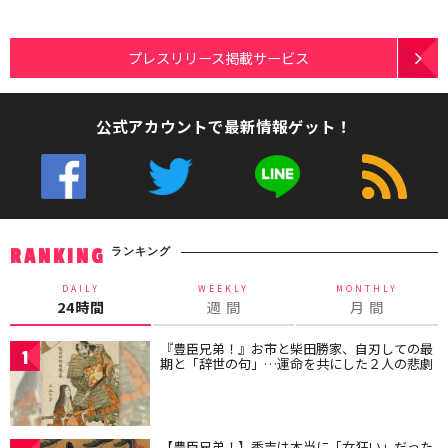
プレスリリース掲載サービス
公式アカウントで最新情報ゲット！
ランキング
RANKING
DAILY
WEEKLY
MONTHLY
24時間
週 間
月 間
『豊臣兄弟！』お市と柴田勝家、自刃しての最
1
期と「辞世の句」…運命を共にした２人の悲劇
【豊臣兄弟！】秀吉は本当に「女狂い」だった