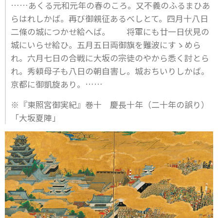
……あくる元和元年の春のころ。又不義のふるまひあ
らはれしかば。再び御親征あるべしとて。四月十八日
二條の城につかせ給へば。 将軍にも廿一日伏見の
城にいらせ給ひ。五月五日両御旗を難波にすゝめら
れ。六月七日の合戦に大坂の宗徒のやから悉く討とら
れ。秀頼母子も八日の朝自害し。城おちいりしかば。
京都に御凱旋あり。……
※『東照宮御実紀』巻十 慶長十年（二十年の誤り）
「大坂夏陣」