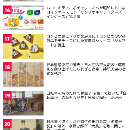
ハローキティ、ポチャッコたちが昭和レトロな
16
コインケースに！「サンリオキャラクターズ コ
インケース」第２弾
コンビニおにぎりが文房具に！コンビニの定番
17
商品をモチーフにした文房具シリーズ『ジムマ
ート』誕生
世界遺産決定で脚光！日本初の巨大都城・藤原
18
京を創り上げた知られざる女帝・持統天皇の凄
絶な執念
自転車を持つだけで税金？ 昭和まで続いた「自
19
転車税」の意外な歴史と脱税が横行した理由
教科書と違う！江戸時代の田沼意次「賄賂伝
20
説」の嘘と、水野忠邦が「大奥」を敵に回した