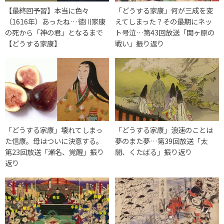
【最終回予習】本当に色々
「どうする家康」何が三成を変
（1616年）あったね…徳川家康
えてしまった？その最期にネッ
の死から「神の君」となるまで
ト号泣…第43回放送「関ヶ原の
【どうする家康】
戦い」振り返り
「どうする家康」壊れてしまっ
「どうする家康」浪速のことは
た信康。母はついに決意する。
夢のまた夢…第39回放送「太
第23回放送「瀬名、覚醒」振り
閤、くたばる」振り返り
返り