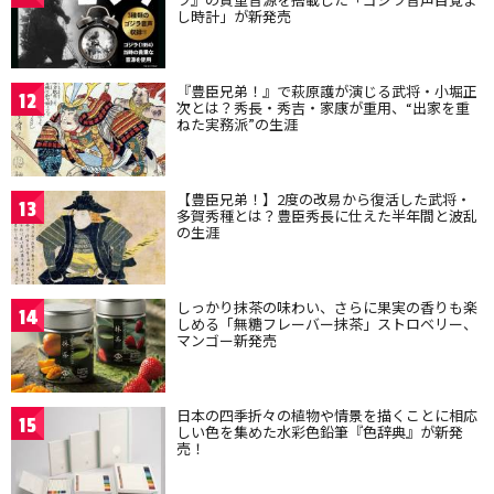
し時計」が新発売
『豊臣兄弟！』で萩原護が演じる武将・小堀正
12
次とは？秀長・秀吉・家康が重用、“出家を重
ねた実務派”の生涯
【豊臣兄弟！】2度の改易から復活した武将・
13
多賀秀種とは？豊臣秀長に仕えた半年間と波乱
の生涯
しっかり抹茶の味わい、さらに果実の香りも楽
14
しめる「無糖フレーバー抹茶」ストロベリー、
マンゴー新発売
日本の四季折々の植物や情景を描くことに相応
15
しい色を集めた水彩色鉛筆『色辞典』が新発
売！