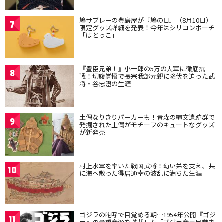
鳩サブレーの豊島屋が『鳩の日』（8月10日）
7
限定グッズ詳細を発表！今年はシリコンポーチ
「はとっこ」
『豊臣兄弟！』小一郎の5万の大軍に徹底抗
8
戦！切腹覚悟で長宗我部元親に降伏を迫った武
将・谷忠澄の生涯
土偶なりきりパーカーも！青森の縄文遺跡群で
9
発掘された土偶がモチーフのキュートなグッズ
が新発売
村上水軍を率いた戦国武将！幼い弟を支え、共
10
に海へ散った得居通幸の波乱に満ちた生涯
ゴジラの咆哮で目覚める朝…1954年公開『ゴジ
11
ラ』の貴重音源を搭載した「ゴジラ音声目覚ま