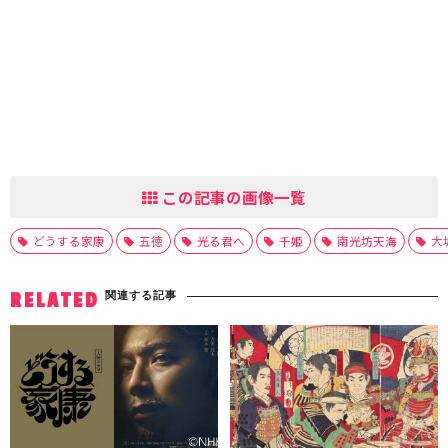
この記事の画像一覧
どうする家康
五徳
光る君へ
千姫
南光坊天海
大
関連する記事
RELATED