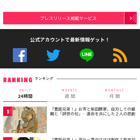
プレスリリース掲載サービス
公式アカウントで最新情報ゲット！
ランキング
RANKING
DAILY
WEEKLY
MONTHLY
24時間
週 間
月 間
『豊臣兄弟！』お市と柴田勝家、自刃しての最
1
期と「辞世の句」…運命を共にした２人の悲劇
『豊臣兄弟！』茶々＝悪女はほぼ創作？秀吉が