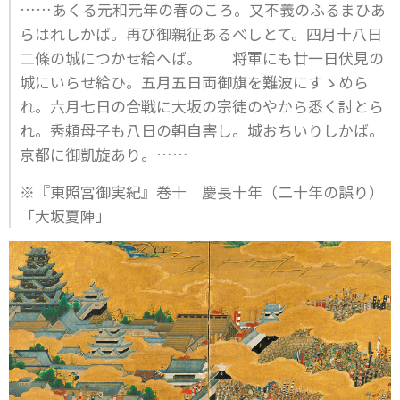
……あくる元和元年の春のころ。又不義のふるまひあ
らはれしかば。再び御親征あるべしとて。四月十八日
二條の城につかせ給へば。 将軍にも廿一日伏見の
城にいらせ給ひ。五月五日両御旗を難波にすゝめら
れ。六月七日の合戦に大坂の宗徒のやから悉く討とら
れ。秀頼母子も八日の朝自害し。城おちいりしかば。
京都に御凱旋あり。……
※『東照宮御実紀』巻十 慶長十年（二十年の誤り）
「大坂夏陣」