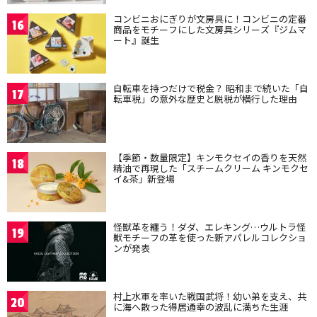
コンビニおにぎりが文房具に！コンビニの定番
16
商品をモチーフにした文房具シリーズ『ジムマ
ート』誕生
自転車を持つだけで税金？ 昭和まで続いた「自
17
転車税」の意外な歴史と脱税が横行した理由
【季節・数量限定】キンモクセイの香りを天然
18
精油で再現した「スチームクリーム キンモクセ
イ&茶」新登場
怪獣革を纏う！ダダ、エレキング…ウルトラ怪
19
獣モチーフの革を使った新アパレルコレクショ
ンが発表
村上水軍を率いた戦国武将！幼い弟を支え、共
20
に海へ散った得居通幸の波乱に満ちた生涯