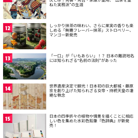
ねた実務派”の生涯
しっかり抹茶の味わい、さらに果実の香りも楽
12
しめる「無糖フレーバー抹茶」ストロベリー、
マンゴー新発売
「一口」が「いもあらい」！？ 日本の難読地名
13
には知られざる“名前の法則”があった
世界遺産決定で脚光！日本初の巨大都城・藤原
14
京を創り上げた知られざる女帝・持統天皇の凄
絶な執念
日本の四季折々の植物や情景を描くことに相応
15
しい色を集めた水彩色鉛筆『色辞典』が新発
売！