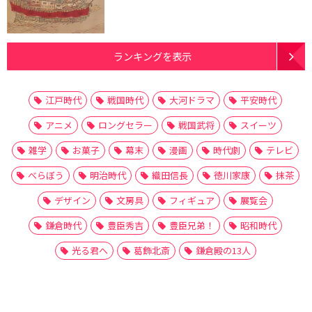
ランキングを表示
江戸時代
戦国時代
大河ドラマ
平安時代
アニメ
ロングセラー
戦国武将
スイーツ
雑学
お菓子
幕末
漫画
時代劇
テレビ
べらぼう
明治時代
織田信長
徳川家康
抹茶
デザイン
文房具
フィギュア
展覧会
鎌倉時代
豊臣秀吉
豊臣兄弟！
昭和時代
光る君へ
葛飾北斎
鎌倉殿の13人