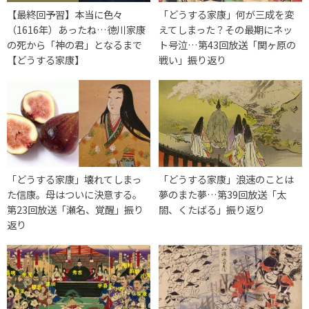
【最終回予習】本当に色々
「どうする家康」何が三成を変
（1616年）あったね…徳川家康
えてしまった？その最期にネッ
の死から「神の君」となるまで
ト号泣…第43回放送「関ヶ原の
【どうする家康】
戦い」振り返り
「どうする家康」壊れてしまっ
「どうする家康」浪速のことは
た信康。母はついに決意する。
夢のまた夢…第39回放送「太
第23回放送「瀬名、覚醒」振り
閤、くたばる」振り返り
返り