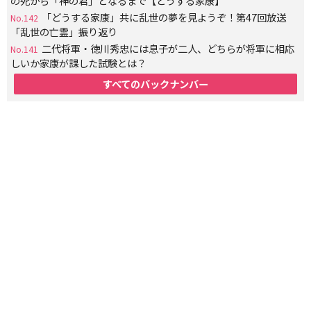
の死から「神の君」となるまで【どうする家康】
「どうする家康」共に乱世の夢を見ようぞ！第47回放送
No.142
「乱世の亡霊」振り返り
二代将軍・徳川秀忠には息子が二人、どちらが将軍に相応
No.141
しいか家康が課した試験とは？
すべてのバックナンバー