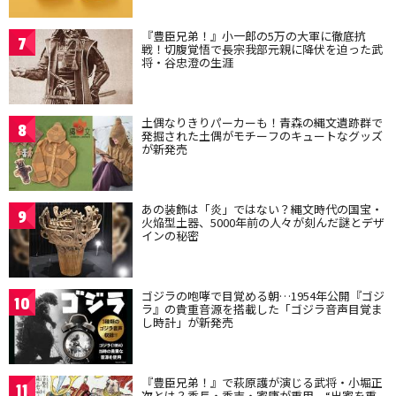
『豊臣兄弟！』小一郎の5万の大軍に徹底抗
7
戦！切腹覚悟で長宗我部元親に降伏を迫った武
将・谷忠澄の生涯
土偶なりきりパーカーも！青森の縄文遺跡群で
8
発掘された土偶がモチーフのキュートなグッズ
が新発売
あの装飾は「炎」ではない？縄文時代の国宝・
9
火焔型土器、5000年前の人々が刻んだ謎とデザ
インの秘密
ゴジラの咆哮で目覚める朝…1954年公開『ゴジ
10
ラ』の貴重音源を搭載した「ゴジラ音声目覚ま
し時計」が新発売
『豊臣兄弟！』で萩原護が演じる武将・小堀正
11
次とは？秀長・秀吉・家康が重用、“出家を重