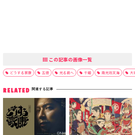
この記事の画像一覧
どうする家康
五徳
光る君へ
千姫
南光坊天海
大
関連する記事
RELATED