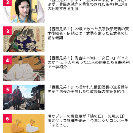
2
溺愛、豊臣家滅亡を背負わされた茶々(井上和)
の壮絶すぎる生涯
【豊臣兄弟！】22歳で散った長宗我部元親の天
3
才後継者・信親とは？武勇を奮った若武者の壮
絶な最期
【豊臣兄弟！】秀吉は本当に「女狂い」だった
4
のか？ 天下人を彩った11人の側室たちを時系列
で一挙紹介
『豊臣兄弟！』で描かれた織田信長の道普請は
5
史実？信長が実施した街道整備の施策を紹介
鳩サブレーの豊島屋が『鳩の日』（8月10日）
6
限定グッズ詳細を発表！今年はシリコンポーチ
「はとっこ」