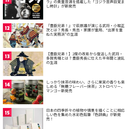
11
ラ』の貴重音源を搭載した「ゴジラ音声目覚ま
し時計」が新発売
『豊臣兄弟！』で萩原護が演じる武将・小堀正
12
次とは？秀長・秀吉・家康が重用、“出家を重
ねた実務派”の生涯
【豊臣兄弟！】2度の改易から復活した武将・
13
多賀秀種とは？豊臣秀長に仕えた半年間と波乱
の生涯
しっかり抹茶の味わい、さらに果実の香りも楽
14
しめる「無糖フレーバー抹茶」ストロベリー、
マンゴー新発売
日本の四季折々の植物や情景を描くことに相応
15
しい色を集めた水彩色鉛筆『色辞典』が新発
売！