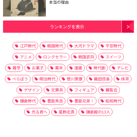
本当の理由
ランキングを表示
江戸時代
戦国時代
大河ドラマ
平安時代
アニメ
ロングセラー
戦国武将
スイーツ
雑学
お菓子
幕末
漫画
時代劇
テレビ
べらぼう
明治時代
徳川家康
織田信長
抹茶
デザイン
文房具
フィギュア
展覧会
鎌倉時代
豊臣秀吉
豊臣兄弟！
昭和時代
光る君へ
葛飾北斎
鎌倉殿の13人