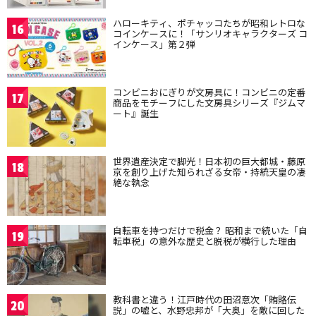
ハローキティ、ポチャッコたちが昭和レトロな
16
コインケースに！「サンリオキャラクターズ コ
インケース」第２弾
コンビニおにぎりが文房具に！コンビニの定番
17
商品をモチーフにした文房具シリーズ『ジムマ
ート』誕生
世界遺産決定で脚光！日本初の巨大都城・藤原
18
京を創り上げた知られざる女帝・持統天皇の凄
絶な執念
自転車を持つだけで税金？ 昭和まで続いた「自
19
転車税」の意外な歴史と脱税が横行した理由
教科書と違う！江戸時代の田沼意次「賄賂伝
20
説」の嘘と、水野忠邦が「大奥」を敵に回した