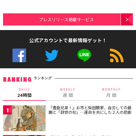
プレスリリース掲載サービス
公式アカウントで最新情報ゲット！
ランキング
RANKING
DAILY
WEEKLY
MONTHLY
24時間
週 間
月 間
『豊臣兄弟！』お市と柴田勝家、自刃しての最
1
期と「辞世の句」…運命を共にした２人の悲劇