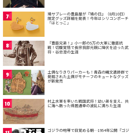
鳩サブレーの豊島屋が『鳩の日』（8月10日）
7
限定グッズ詳細を発表！今年はシリコンポーチ
「はとっこ」
『豊臣兄弟！』小一郎の5万の大軍に徹底抗
8
戦！切腹覚悟で長宗我部元親に降伏を迫った武
将・谷忠澄の生涯
土偶なりきりパーカーも！青森の縄文遺跡群で
9
発掘された土偶がモチーフのキュートなグッズ
が新発売
村上水軍を率いた戦国武将！幼い弟を支え、共
10
に海へ散った得居通幸の波乱に満ちた生涯
ゴジラの咆哮で目覚める朝…1954年公開『ゴジ