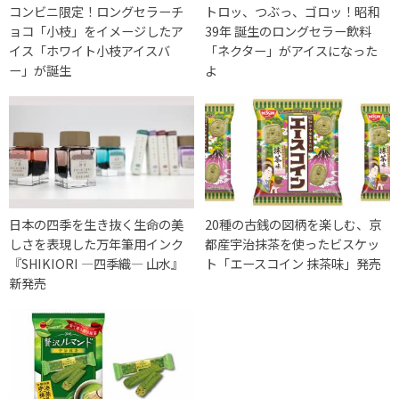
コンビニ限定！ロングセラーチ
トロッ、つぶっ、ゴロッ！昭和
ョコ「小枝」をイメージしたア
39年 誕生のロングセラー飲料
イス「ホワイト小枝アイスバ
「ネクター」がアイスになった
ー」が誕生
よ
日本の四季を生き抜く生命の美
20種の古銭の図柄を楽しむ、京
しさを表現した万年筆用インク
都産宇治抹茶を使ったビスケッ
『SHIKIORI ―四季織― 山水』
ト「エースコイン 抹茶味」発売
新発売