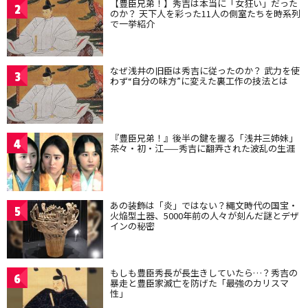
【豊臣兄弟！】秀吉は本当に「女狂い」だった
2
のか？ 天下人を彩った11人の側室たちを時系列
で一挙紹介
なぜ浅井の旧臣は秀吉に従ったのか？ 武力を使
3
わず“自分の味方”に変えた裏工作の技法とは
『豊臣兄弟！』後半の鍵を握る「浅井三姉妹」
4
茶々・初・江——秀吉に翻弄された波乱の生涯
あの装飾は「炎」ではない？縄文時代の国宝・
5
火焔型土器、5000年前の人々が刻んだ謎とデザ
インの秘密
もしも豊臣秀長が長生きしていたら…？秀吉の
6
暴走と豊臣家滅亡を防げた「最強のカリスマ
性」