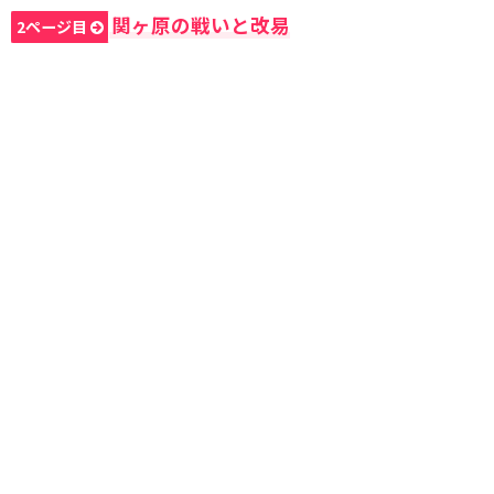
関ヶ原の戦いと改易
2ページ目