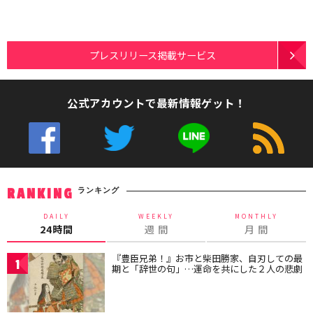
プレスリリース掲載サービス
公式アカウントで最新情報ゲット！
ランキング
RANKING
DAILY
WEEKLY
MONTHLY
24時間
週 間
月 間
『豊臣兄弟！』お市と柴田勝家、自刃しての最
1
期と「辞世の句」…運命を共にした２人の悲劇