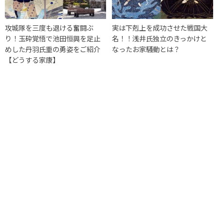
攻城隊を三度も退ける奮闘ぶ
実は下剋上を成功させた戦国大
り！玉砕覚悟で池田恒興を足止
名！！浅井氏独立のきっかけと
めした丹羽氏重の勇姿をご紹介
なったお家騒動とは？
【どうする家康】