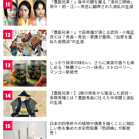
『豊臣兄弟！』後半の鍵を握る「浅井三姉妹」
11
茶々・初・江——秀吉に翻弄された波乱の生涯
『豊臣兄弟！』で萩原護が演じる武将・小堀正
12
次とは？秀長・秀吉・家康が重用、“出家を重
ねた実務派”の生涯
しっかり抹茶の味わい、さらに果実の香りも楽
13
しめる「無糖フレーバー抹茶」ストロベリー、
マンゴー新発売
【豊臣兄弟！】2度の改易から復活した武将・
14
多賀秀種とは？豊臣秀長に仕えた半年間と波乱
の生涯
日本の四季折々の植物や情景を描くことに相応
15
しい色を集めた水彩色鉛筆『色辞典』が新発
売！