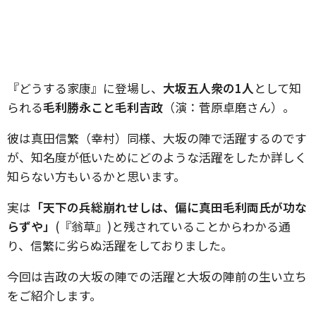
『どうする家康』に登場し、
大坂五人衆の1人
として知
られる
毛利勝永こと毛利吉政
（演：菅原卓磨さん）。
彼は真田信繁（幸村）同様、大坂の陣で活躍するのです
が、知名度が低いためにどのような活躍をしたか詳しく
知らない方もいるかと思います。
実は
「天下の兵総崩れせしは、偏に真田毛利両氏が功な
らずや」
(『翁草』)と残されていることからわかる通
り、信繁に劣らぬ活躍をしておりました。
今回は吉政の大坂の陣での活躍と大坂の陣前の生い立ち
をご紹介します。