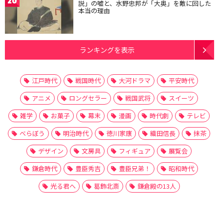
20
説」の嘘と、水野忠邦が「大奥」を敵に回した
本当の理由
ランキングを表示
江戸時代
戦国時代
大河ドラマ
平安時代
アニメ
ロングセラー
戦国武将
スイーツ
雑学
お菓子
幕末
漫画
時代劇
テレビ
べらぼう
明治時代
徳川家康
織田信長
抹茶
デザイン
文房具
フィギュア
展覧会
鎌倉時代
豊臣秀吉
豊臣兄弟！
昭和時代
光る君へ
葛飾北斎
鎌倉殿の13人