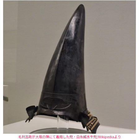
毛利吉政が大坂の陣にて着用した兜・白糸威水牛兜/Wikipediaより