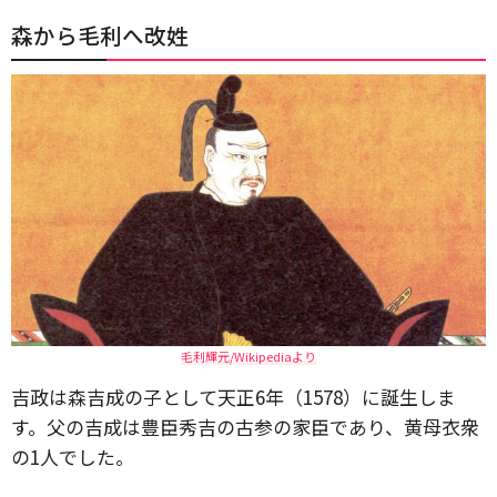
森から毛利へ改姓
毛利輝元/Wikipediaより
吉政は森吉成の子として天正6年（1578）に誕生しま
す。父の吉成は豊臣秀吉の古参の家臣であり、黄母衣衆
の1人でした。