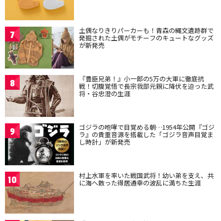
土偶なりきりパーカーも！青森の縄文遺跡群で
7
発掘された土偶がモチーフのキュートなグッズ
が新発売
『豊臣兄弟！』小一郎の5万の大軍に徹底抗
8
戦！切腹覚悟で長宗我部元親に降伏を迫った武
将・谷忠澄の生涯
ゴジラの咆哮で目覚める朝…1954年公開『ゴジ
9
ラ』の貴重音源を搭載した「ゴジラ音声目覚ま
し時計」が新発売
村上水軍を率いた戦国武将！幼い弟を支え、共
10
に海へ散った得居通幸の波乱に満ちた生涯