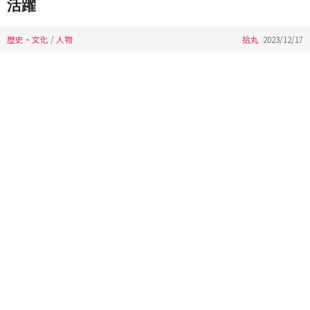
活躍
歴史・文化
/
人物
拾丸
2023/12/17