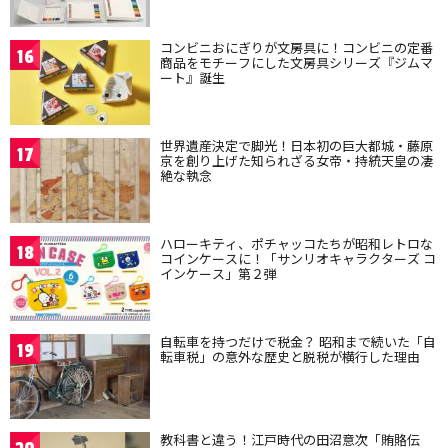
コンビニおにぎりが文房具に！コンビニの定番
16
商品をモチーフにした文房具シリーズ『ジムマ
ート』誕生
世界遺産決定で脚光！日本初の巨大都城・藤原
17
京を創り上げた知られざる女帝・持統天皇の凄
絶な執念
ハローキティ、ポチャッコたちが昭和レトロな
18
コインケースに！「サンリオキャラクターズ コ
インケース」第２弾
自転車を持つだけで税金？ 昭和まで続いた「自
19
転車税」の意外な歴史と脱税が横行した理由
教科書と違う！江戸時代の田沼意次「賄賂伝