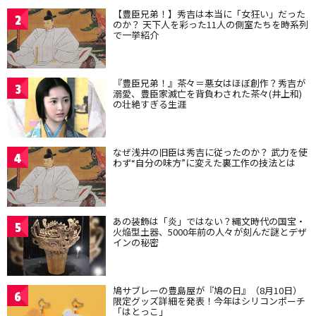
【豊臣兄弟！】秀吉は本当に「女狂い」だった
2
のか？ 天下人を彩った11人の側室たちを時系列
で一挙紹介
『豊臣兄弟！』茶々＝悪女はほぼ創作？秀吉が
3
溺愛、豊臣家滅亡を背負わされた茶々(井上和)
の壮絶すぎる生涯
なぜ浅井の旧臣は秀吉に従ったのか？ 武力を使
4
わず“自分の味方”に変えた裏工作の技法とは
あの装飾は「炎」ではない？縄文時代の国宝・
5
火焔型土器、5000年前の人々が刻んだ謎とデザ
インの秘密
鳩サブレーの豊島屋が『鳩の日』（8月10日）
6
限定グッズ詳細を発表！今年はシリコンポーチ
「はとっこ」