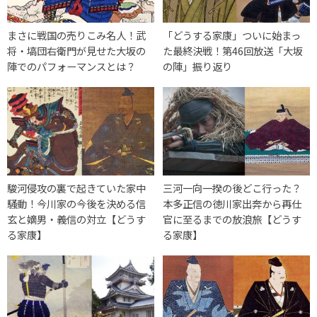
まさに戦国の売りこみ名人！武
「どうする家康」ついに始まっ
将・塙団右衛門が見せた大坂の
た最終決戦！第46回放送「大坂
陣でのパフォーマンスとは？
の陣」振り返り
駿河侵攻の裏で起きていた家中
三河一向一揆の後どこ行った？
騒動！今川家の今後を決める信
本多正信の徳川家出奔から再仕
玄と嫡男・義信の対立【どうす
官に至るまでの放浪旅【どうす
る家康】
る家康】