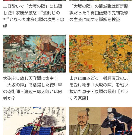
二日酔いで「大坂の陣」に出陣
「大坂の陣」の籠城戦は既定路
し徳川家康が激怒！”酒封じの
線だった？真田信繁の先制攻撃
神”となった本多忠勝の次男・忠
の主張に関する誤解を検証
朝
大砲ぶっ放し天守閣に命中！
まさに血みどろ！榊原康政の志
「大坂の陣」で活躍した徳川軍
を受け継ぎ「大坂の陣」を戦い
の砲術師・渡辺三郎太郎とは何
抜いた息子・康勝の最期【どう
者か？
する家康】