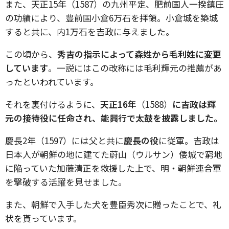
また、天正15年（1587）の九州平定、肥前国人一揆鎮圧
の功績により、豊前国小倉6万石を拝領。小倉城を築城
すると共に、内1万石を吉政に与えました。
この頃から、
秀吉の指示によって森姓から毛利姓に変更
しています
。一説にはこの改称には毛利輝元の推薦があ
ったといわれています。
それを裏付けるように、
天正16年
（1588）
に吉政は輝
元の接待役に任命され、能興行で太鼓を披露しました。
慶長2年（1597）には父と共に
慶長の役
に従軍。吉政は
日本人が朝鮮の地に建てた蔚山（ウルサン）倭城で窮地
に陥っていた加藤清正を救援した上で、明・朝鮮連合軍
を撃破する活躍を見せました。
また、朝鮮で入手した犬を豊臣秀次に贈ったことで、礼
状を貰っています。