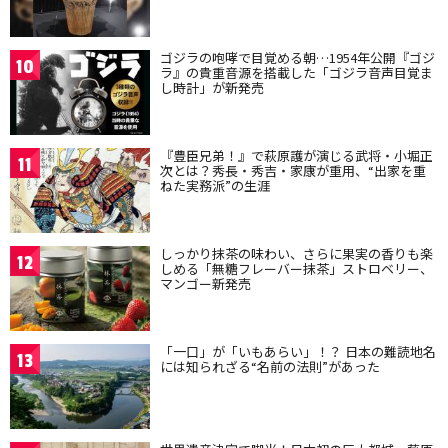
ゴジラの咆哮で目覚める朝…1954年公開『ゴジ
10
ラ』の貴重音源を搭載した「ゴジラ音声目覚ま
し時計」が新発売
『豊臣兄弟！』で萩原護が演じる武将・小堀正
11
次とは？秀長・秀吉・家康が重用、“出家を重
ねた実務派”の生涯
しっかり抹茶の味わい、さらに果実の香りも楽
12
しめる「無糖フレーバー抹茶」ストロベリー、
マンゴー新発売
「一口」が「いもあらい」！？ 日本の難読地名
13
には知られざる“名前の法則”があった