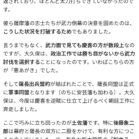
返されており、ほとんど太刀打ちできていなかったので
す。
彼ら薩摩藩の志士たちが武力倒幕の決意を固めたのは、
こうした状況を打破するため
でもありました。
言うまでもなく、
武力面で見ても慶喜の方が数段上
なの
ですが、大久保は、
政治工作では勝ち目がないから武力
討伐を選択する
ことになったのです。いわばこちらの方
が「悪あがき」でした。
そして
薩長出兵盟約
が結ばれたことで、薩長同盟は正式
に
軍事同盟
となります（のちに安芸藩も加わる）。大久
保は、今度は慶喜を逆賊に仕立て上げるべく朝廷工作に
奔走しました。
ここで巧みに立ち回ったのが
土佐藩
です。特に
後藤象二
郎
は幕府と薩長の双方に二股をかけて、有利な方につこ