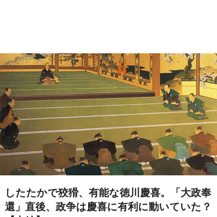
したたかで狡猾、有能な徳川慶喜。「大政奉
還」直後、政争は慶喜に有利に動いていた？