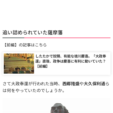
追い詰められていた薩摩藩
【前編】の記事はこちら
したたかで狡猾、有能な徳川慶喜。「大政奉
還」直後、政争は慶喜に有利に動いていた？
【前編】
さて大政奉還が行われた当時、
西郷隆盛
や
大久保利通
ら
は何をやっていたのでしょうか。