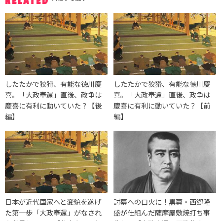
RELATED
したたかで狡猾、有能な徳川慶
したたかで狡猾、有能な徳川慶
喜。「大政奉還」直後、政争は
喜。「大政奉還」直後、政争は
慶喜に有利に動いていた？【後
慶喜に有利に動いていた？【前
編】
編】
日本が近代国家へと変貌を遂げ
討幕への口火に！黒幕・西郷隆
た第一歩「大政奉還」がなされ
盛が仕組んだ薩摩屋敷焼打ち事