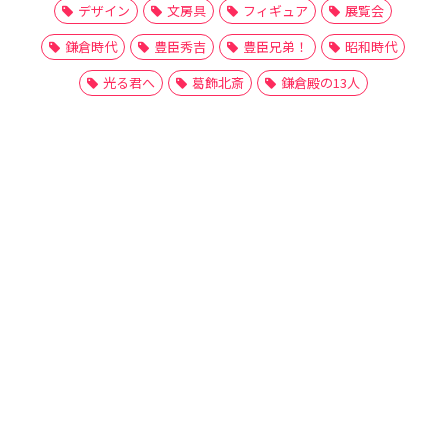
デザイン
文房具
フィギュア
展覧会
鎌倉時代
豊臣秀吉
豊臣兄弟！
昭和時代
光る君へ
葛飾北斎
鎌倉殿の13人