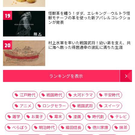
怪獣革を纏う！ダダ、エレキング…ウルトラ怪
19
獣モチーフの革を使った新アパレルコレクショ
ンが発表
村上水軍を率いた戦国武将！幼い弟を支え、共
20
に海へ散った得居通幸の波乱に満ちた生涯
ランキングを表示
江戸時代
戦国時代
大河ドラマ
平安時代
アニメ
ロングセラー
戦国武将
スイーツ
雑学
お菓子
幕末
漫画
時代劇
テレビ
べらぼう
明治時代
織田信長
徳川家康
抹茶