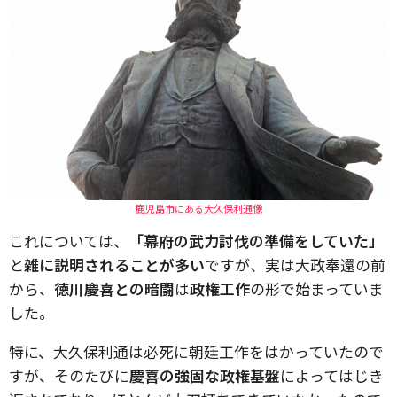
鹿児島市にある大久保利通像
これについては、
「幕府の武力討伐の準備をしていた」
と
雑に説明されることが多い
ですが、実は大政奉還の前
から、
徳川慶喜との暗闘
は
政権工作
の形で始まっていま
した。
特に、大久保利通は必死に朝廷工作をはかっていたので
すが、そのたびに
慶喜の強固な政権基盤
によってはじき