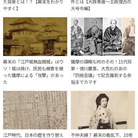
た背景とは！？【幕末をわかり
件とは【大政奉還〜王政復古の
やすく】
大号令編】
幕末の「江戸城無血開城」はウ
薩摩の謀略も何のその！15代将
ソ！城は焼け、庶民も被害を被
軍・徳川慶喜、大荒れのあの
った薩摩による「攻撃」があっ
「四候会議」で記念撮影する余
た
裕までカマす
江戸時代、日本の暦を作り替え
不仲夫婦？ 幕末の動乱下、10年