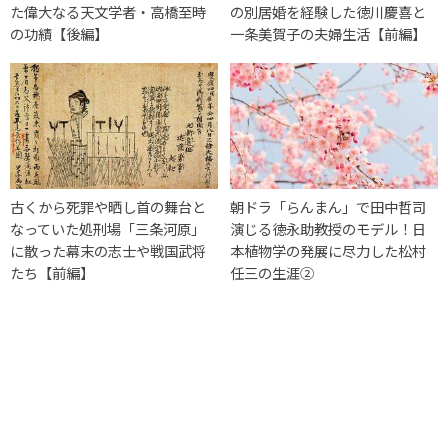
た偉大なる天文学者・高橋至時
の別居婚を経験した徳川慶喜と
の功績【後編】
一条美賀子の夫婦生活【前編】
古くから死罪や晒し首の舞台と
朝ドラ「らんまん」で田中哲司
なっていた処刑場「三条河原」
演じる徳永助教授のモデル！日
に散った幕末の志士や戦国武将
本植物学の発展に尽力した松村
たち【前編】
任三の生涯②