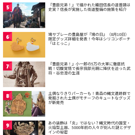
『豊臣兄弟！』で描かれた織田信長の道普請は
5
史実？信長が実施した街道整備の施策を紹介
鳩サブレーの豊島屋が『鳩の日』（8月10日）
6
限定グッズ詳細を発表！今年はシリコンポーチ
「はとっこ」
『豊臣兄弟！』小一郎の5万の大軍に徹底抗
7
戦！切腹覚悟で長宗我部元親に降伏を迫った武
将・谷忠澄の生涯
土偶なりきりパーカーも！青森の縄文遺跡群で
8
発掘された土偶がモチーフのキュートなグッズ
が新発売
あの装飾は「炎」ではない？縄文時代の国宝・
9
火焔型土器、5000年前の人々が刻んだ謎とデザ
インの秘密