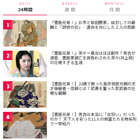
DAILY
WEEKLY
MONTHLY
24時間
週 間
月 間
『豊臣兄弟！』お市と柴田勝家、自刃しての最
1
期と「辞世の句」…運命を共にした２人の悲劇
『豊臣兄弟！』茶々＝悪女はほぼ創作？秀吉が
2
溺愛、豊臣家滅亡を背負わされた茶々(井上和)
の壮絶すぎる生涯
【豊臣兄弟！】22歳で散った長宗我部元親の天
3
才後継者・信親とは？武勇を奮った若武者の壮
絶な最期
【豊臣兄弟！】秀吉は本当に「女狂い」だった
4
のか？ 天下人を彩った11人の側室たちを時系列
で一挙紹介