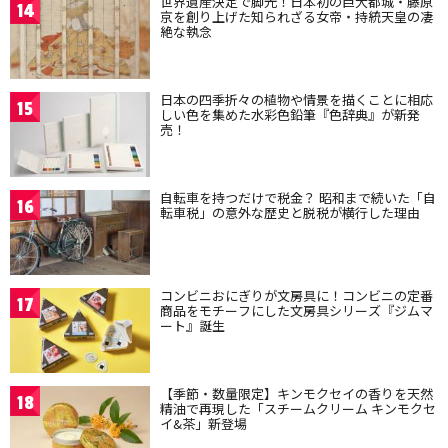
世界遺産決定で脚光！日本初の巨大都城・藤原
14
京を創り上げた知られざる女帝・持統天皇の凄
絶な執念
日本の四季折々の植物や情景を描くことに相応
15
しい色を集めた水彩色鉛筆『色辞典』が新発
売！
自転車を持つだけで税金？ 昭和まで続いた「自
16
転車税」の意外な歴史と脱税が横行した理由
コンビニおにぎりが文房具に！コンビニの定番
17
商品をモチーフにした文房具シリーズ『ジムマ
ート』誕生
【季節・数量限定】キンモクセイの香りを天然
18
精油で再現した「スチームクリーム キンモクセ
イ&茶」新登場