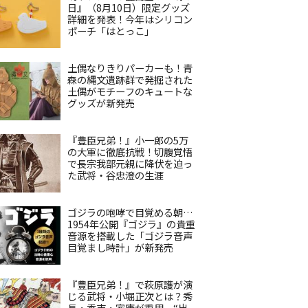
日』（8月10日）限定グッズ
詳細を発表！今年はシリコン
ポーチ「はとっこ」
土偶なりきりパーカーも！青
森の縄文遺跡群で発掘された
土偶がモチーフのキュートな
グッズが新発売
『豊臣兄弟！』小一郎の5万
の大軍に徹底抗戦！切腹覚悟
で長宗我部元親に降伏を迫っ
た武将・谷忠澄の生涯
ゴジラの咆哮で目覚める朝…
1954年公開『ゴジラ』の貴重
音源を搭載した「ゴジラ音声
目覚まし時計」が新発売
『豊臣兄弟！』で萩原護が演
じる武将・小堀正次とは？秀
長・秀吉・家康が重用、“出