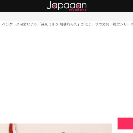
ペンケース可愛いよ♡「森永ミルク 加糖れん乳」がモチーフの文具・雑貨シリー