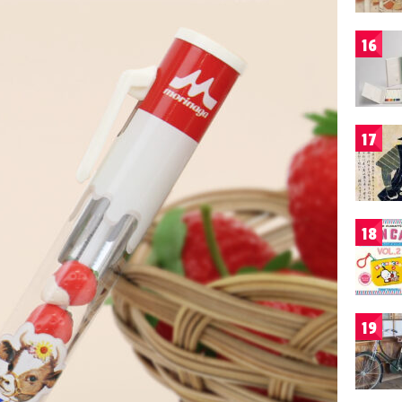
16
17
18
19