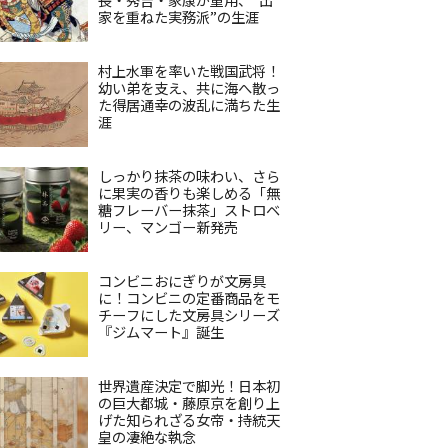
家を重ねた実務派”の生涯
村上水軍を率いた戦国武将！
幼い弟を支え、共に海へ散っ
た得居通幸の波乱に満ちた生
涯
しっかり抹茶の味わい、さら
に果実の香りも楽しめる「無
糖フレーバー抹茶」ストロベ
リー、マンゴー新発売
コンビニおにぎりが文房具
に！コンビニの定番商品をモ
チーフにした文房具シリーズ
『ジムマート』誕生
世界遺産決定で脚光！日本初
の巨大都城・藤原京を創り上
げた知られざる女帝・持統天
皇の凄絶な執念