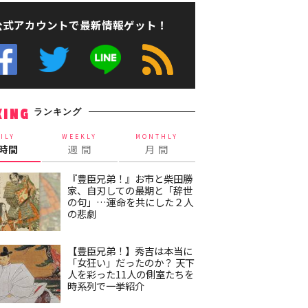
公式アカウントで最新情報ゲット！
ランキング
KING
ILY
WEEKLY
MONTHLY
4時間
週 間
月 間
『豊臣兄弟！』お市と柴田勝
家、自刃しての最期と「辞世
の句」…運命を共にした２人
の悲劇
【豊臣兄弟！】秀吉は本当に
「女狂い」だったのか？ 天下
人を彩った11人の側室たちを
時系列で一挙紹介