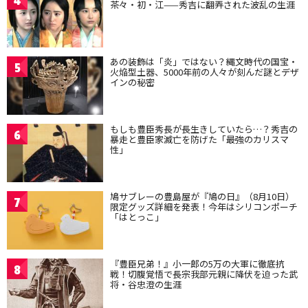
4
茶々・初・江——秀吉に翻弄された波乱の生涯
あの装飾は「炎」ではない？縄文時代の国宝・
5
火焔型土器、5000年前の人々が刻んだ謎とデザ
インの秘密
もしも豊臣秀長が長生きしていたら…？秀吉の
6
暴走と豊臣家滅亡を防げた「最強のカリスマ
性」
鳩サブレーの豊島屋が『鳩の日』（8月10日）
7
限定グッズ詳細を発表！今年はシリコンポーチ
「はとっこ」
『豊臣兄弟！』小一郎の5万の大軍に徹底抗
8
戦！切腹覚悟で長宗我部元親に降伏を迫った武
将・谷忠澄の生涯