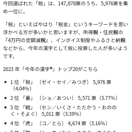
今回選ばれた「税」は、147,878票のうち、5,976票を集
め一位に。
「税」といえばやはり「税金」というキーワードを思い
浮かべる方が多いかと思いますが、所得
税
・住民
税
の
『4万円の定額減
税
』、インボイス制度やふるさと納
税
などから、今年の漢字として税に投票した人が多いよう
です。
2023 年「今年の漢字®」トップ20がこちら
1 位 「税」 （ゼイ・セイ／みつぎ） 5,976 票
（4.04％）
2 位 「暑」 （ショ／あつい） 5,571 票（3.77％）
3 位 「戦」 （セン／いくさ・たたかう・おのの
く・そよぐ） 5,011 票（3.39％）
4 位 「虎」 （コ／とら） 4,674 票（3.16％）