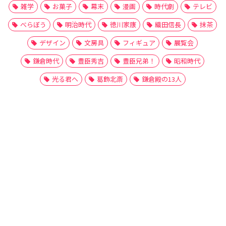
雑学
お菓子
幕末
漫画
時代劇
テレビ
べらぼう
明治時代
徳川家康
織田信長
抹茶
デザイン
文房具
フィギュア
展覧会
鎌倉時代
豊臣秀吉
豊臣兄弟！
昭和時代
光る君へ
葛飾北斎
鎌倉殿の13人