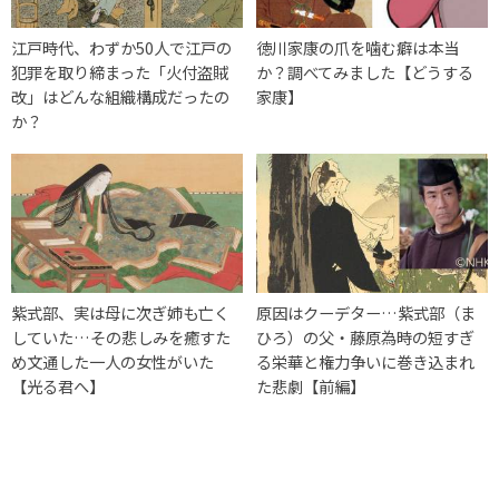
江戸時代、わずか50人で江戸の
徳川家康の爪を噛む癖は本当
犯罪を取り締まった「火付盗賊
か？調べてみました【どうする
改」はどんな組織構成だったの
家康】
か？
紫式部、実は母に次ぎ姉も亡く
原因はクーデター…紫式部（ま
していた…その悲しみを癒すた
ひろ）の父・藤原為時の短すぎ
め文通した一人の女性がいた
る栄華と権力争いに巻き込まれ
【光る君へ】
た悲劇【前編】