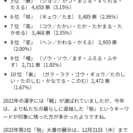
5 位 「勝」 （ショウ／かつ・まさる・すぐれる・
たえる） 4,653 票（3.15％）
6 位 「球」 （キュウ／たま） 3,485 票（2.36％）
7 位 「高」 （コウ／たかい・たか・たかまる・た
かめる） 3,468 票（2.35％）
8 位 「変」 （ヘン／かわる・かえる） 2,955 票
（2.00％）
9 位 「増」 （ゾウ・ソウ／ます・ふえる・ふや
す） 2,711 票（1.83％）
10 位 「楽」 （ガク・ラク・ゴウ・ギョウ／たのし
い・たのしむ・かなでる・このむ）2,472 票
（1.67％）
2022年の漢字には「戦」が選ばれていましたが、今年
は、より私たちの暮らしに直結した「税」というキーワ
ードが印象に残った方が多かったようですね。
2023年第1位「税」大書の展示は、12月21日（木）まで