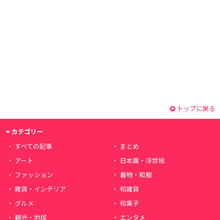
トップに戻る
カテゴリー
すべての記事
まとめ
アート
日本画・浮世絵
ファッション
着物・和服
雑貨・インテリア
和雑貨
グルメ
和菓子
観光・地域
エンタメ