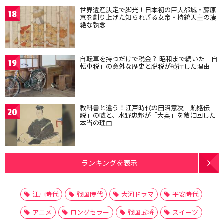
世界遺産決定で脚光！日本初の巨大都城・藤原
18
京を創り上げた知られざる女帝・持統天皇の凄
絶な執念
自転車を持つだけで税金？ 昭和まで続いた「自
19
転車税」の意外な歴史と脱税が横行した理由
教科書と違う！江戸時代の田沼意次「賄賂伝
20
説」の嘘と、水野忠邦が「大奥」を敵に回した
本当の理由
ランキングを表示
江戸時代
戦国時代
大河ドラマ
平安時代
アニメ
ロングセラー
戦国武将
スイーツ