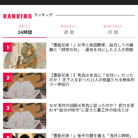
ランキング
RANKING
DAILY
WEEKLY
MONTHLY
24時間
週 間
月 間
『豊臣兄弟！』お市と柴田勝家、自刃しての最
1
期と「辞世の句」…運命を共にした２人の悲劇
【豊臣兄弟！】秀吉は本当に「女狂い」だった
2
のか？ 天下人を彩った11人の側室たちを時系列
で一挙紹介
なぜ浅井の旧臣は秀吉に従ったのか？ 武力を使
3
わず“自分の味方”に変えた裏工作の技法とは
『豊臣兄弟！』後半の鍵を握る「浅井三姉妹」