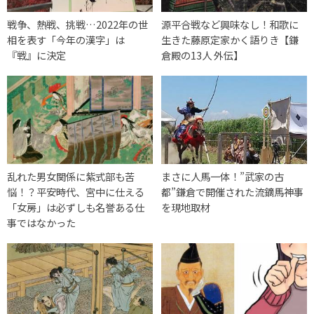
戦争、熱戦、挑戦…2022年の世
源平合戦など興味なし！和歌に
相を表す「今年の漢字」は
生きた藤原定家かく語りき【鎌
『戦』に決定
倉殿の13人 外伝】
乱れた男女関係に紫式部も苦
まさに人馬一体！”武家の古
悩！？平安時代、宮中に仕える
都”鎌倉で開催された流鏑馬神事
「女房」は必ずしも名誉ある仕
を現地取材
事ではなかった