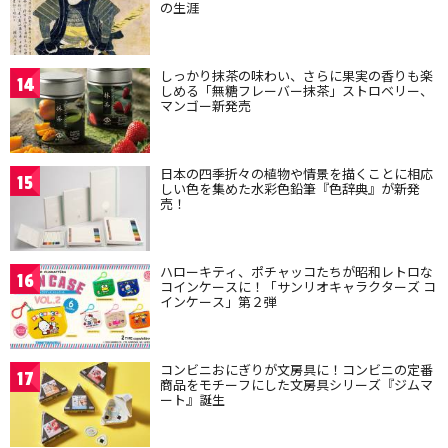
の生涯
しっかり抹茶の味わい、さらに果実の香りも楽
14
しめる「無糖フレーバー抹茶」ストロベリー、
マンゴー新発売
日本の四季折々の植物や情景を描くことに相応
15
しい色を集めた水彩色鉛筆『色辞典』が新発
売！
ハローキティ、ポチャッコたちが昭和レトロな
16
コインケースに！「サンリオキャラクターズ コ
インケース」第２弾
コンビニおにぎりが文房具に！コンビニの定番
17
商品をモチーフにした文房具シリーズ『ジムマ
ート』誕生