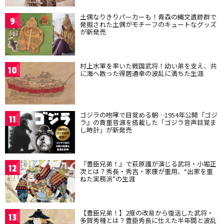
土偶なりきりパーカーも！青森の縄文遺跡群で
9
発掘された土偶がモチーフのキュートなグッズ
が新発売
村上水軍を率いた戦国武将！幼い弟を支え、共
10
に海へ散った得居通幸の波乱に満ちた生涯
ゴジラの咆哮で目覚める朝…1954年公開『ゴジ
11
ラ』の貴重音源を搭載した「ゴジラ音声目覚ま
し時計」が新発売
『豊臣兄弟！』で萩原護が演じる武将・小堀正
12
次とは？秀長・秀吉・家康が重用、“出家を重
ねた実務派”の生涯
【豊臣兄弟！】2度の改易から復活した武将・
13
多賀秀種とは？豊臣秀長に仕えた半年間と波乱