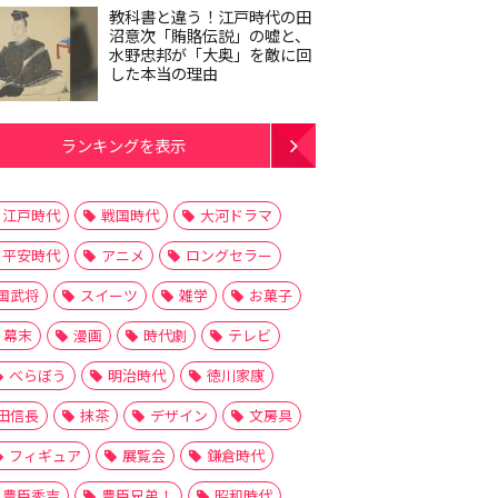
教科書と違う！江戸時代の田
沼意次「賄賂伝説」の嘘と、
水野忠邦が「大奥」を敵に回
した本当の理由
ランキングを表示
江戸時代
戦国時代
大河ドラマ
平安時代
アニメ
ロングセラー
国武将
スイーツ
雑学
お菓子
幕末
漫画
時代劇
テレビ
べらぼう
明治時代
徳川家康
田信長
抹茶
デザイン
文房具
フィギュア
展覧会
鎌倉時代
豊臣秀吉
豊臣兄弟！
昭和時代