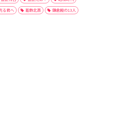
光る君へ
葛飾北斎
鎌倉殿の13人