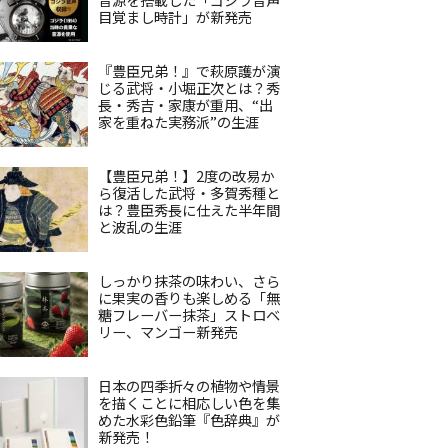
目覚まし時計」が新発売
『豊臣兄弟！』で萩原護が演
じる武将・小堀正次とは？秀
長・秀吉・家康が重用、“出
家を重ねた実務派”の生涯
【豊臣兄弟！】2度の改易か
ら復活した武将・多賀秀種と
は？豊臣秀長に仕えた半年間
と波乱の生涯
しっかり抹茶の味わい、さら
に果実の香りも楽しめる「無
糖フレーバー抹茶」ストロベ
リー、マンゴー新発売
日本の四季折々の植物や情景
を描くことに相応しい色を集
めた水彩色鉛筆『色辞典』が
新発売！