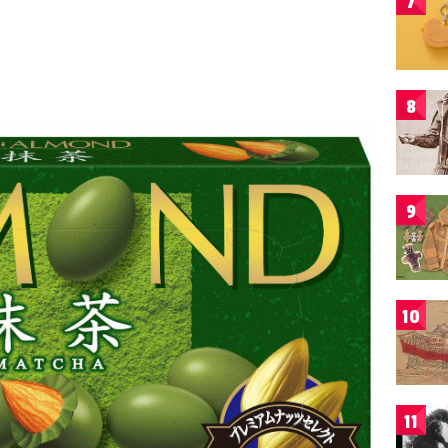
7
8
9
10
11