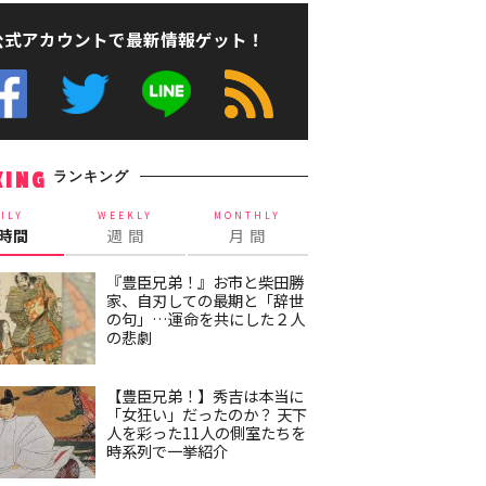
公式アカウントで最新情報ゲット！
ランキング
KING
ILY
WEEKLY
MONTHLY
4時間
週 間
月 間
『豊臣兄弟！』お市と柴田勝
家、自刃しての最期と「辞世
の句」…運命を共にした２人
の悲劇
【豊臣兄弟！】秀吉は本当に
「女狂い」だったのか？ 天下
人を彩った11人の側室たちを
時系列で一挙紹介