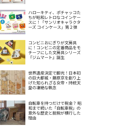
ハローキティ、ポチャッコた
ちが昭和レトロなコインケー
スに！「サンリオキャラクタ
ーズ コインケース」第２弾
コンビニおにぎりが文房具
に！コンビニの定番商品をモ
チーフにした文房具シリーズ
『ジムマート』誕生
世界遺産決定で脚光！日本初
の巨大都城・藤原京を創り上
げた知られざる女帝・持統天
皇の凄絶な執念
自転車を持つだけで税金？ 昭
和まで続いた「自転車税」の
意外な歴史と脱税が横行した
理由