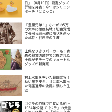
日』（8月10日）限定グッズ
詳細を発表！今年はシリコン
ポーチ「はとっこ」
『豊臣兄弟！』小一郎の5万
の大軍に徹底抗戦！切腹覚悟
で長宗我部元親に降伏を迫っ
た武将・谷忠澄の生涯
土偶なりきりパーカーも！青
森の縄文遺跡群で発掘された
土偶がモチーフのキュートな
グッズが新発売
村上水軍を率いた戦国武将！
幼い弟を支え、共に海へ散っ
た得居通幸の波乱に満ちた生
涯
ゴジラの咆哮で目覚める朝…
1954年公開『ゴジラ』の貴重
音源を搭載した「ゴジラ音声