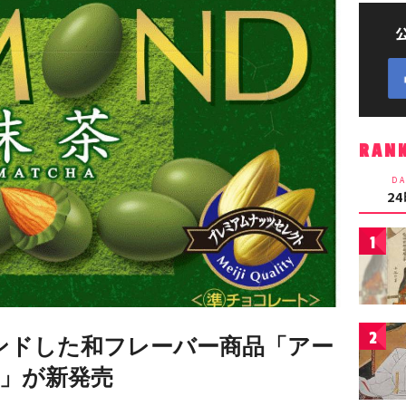
RAN
DA
2
1
2
ンドした和フレーバー商品「アー
」が新発売