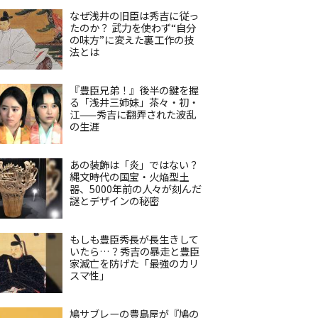
なぜ浅井の旧臣は秀吉に従っ
たのか？ 武力を使わず“自分
の味方”に変えた裏工作の技
法とは
『豊臣兄弟！』後半の鍵を握
る「浅井三姉妹」茶々・初・
江——秀吉に翻弄された波乱
の生涯
あの装飾は「炎」ではない？
縄文時代の国宝・火焔型土
器、5000年前の人々が刻んだ
謎とデザインの秘密
もしも豊臣秀長が長生きして
いたら…？秀吉の暴走と豊臣
家滅亡を防げた「最強のカリ
スマ性」
鳩サブレーの豊島屋が『鳩の