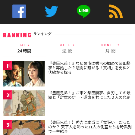
ランキング
RANKING
DAILY
WEEKLY
MONTHLY
24時間
週 間
月 間
『豊臣兄弟！』なぜお市は秀吉の勧めで柴田勝
1
家と再婚した？悲劇に繋がる「真相」を史料と
伏線から探る
『豊臣兄弟！』お市と柴田勝家、自刃しての最
2
期と「辞世の句」…運命を共にした２人の悲劇
【豊臣兄弟！】秀吉は本当に「女狂い」だった
3
のか？ 天下人を彩った11人の側室たちを時系列
で一挙紹介