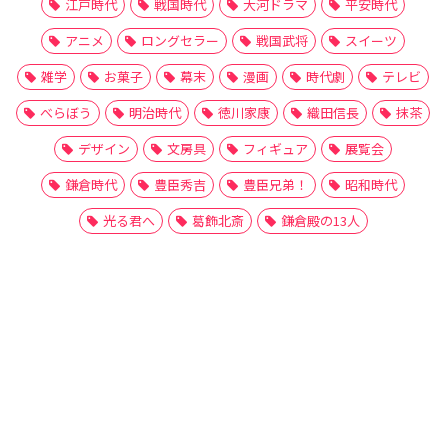
江戸時代
戦国時代
大河ドラマ
平安時代
アニメ
ロングセラー
戦国武将
スイーツ
雑学
お菓子
幕末
漫画
時代劇
テレビ
べらぼう
明治時代
徳川家康
織田信長
抹茶
デザイン
文房具
フィギュア
展覧会
鎌倉時代
豊臣秀吉
豊臣兄弟！
昭和時代
光る君へ
葛飾北斎
鎌倉殿の13人