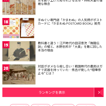
京を創り上げた知られざる女帝・持統天皇の凄
絶な執念
手ぬぐい専門店「かまわぬ」の人気柄がポスト
18
カードに『かまわぬ POSTCARD BOOK』発売
教科書と違う！江戸時代の田沼意次「賄賂伝
19
説」の嘘と、水野忠邦が「大奥」を敵に回した
本当の理由
対話がダメなら殺し合い！戦国時代の農民はガ
20
チで武器を持っていた…秀吉が発した“喧嘩停
止令”とは？
ランキングを表示