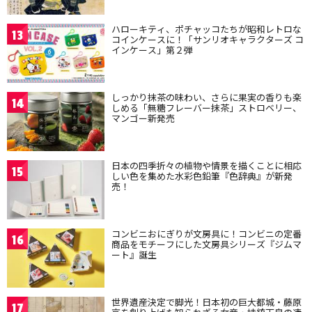
ハローキティ、ポチャッコたちが昭和レトロな
13
コインケースに！「サンリオキャラクターズ コ
インケース」第２弾
しっかり抹茶の味わい、さらに果実の香りも楽
14
しめる「無糖フレーバー抹茶」ストロベリー、
マンゴー新発売
日本の四季折々の植物や情景を描くことに相応
15
しい色を集めた水彩色鉛筆『色辞典』が新発
売！
コンビニおにぎりが文房具に！コンビニの定番
16
商品をモチーフにした文房具シリーズ『ジムマ
ート』誕生
世界遺産決定で脚光！日本初の巨大都城・藤原
17