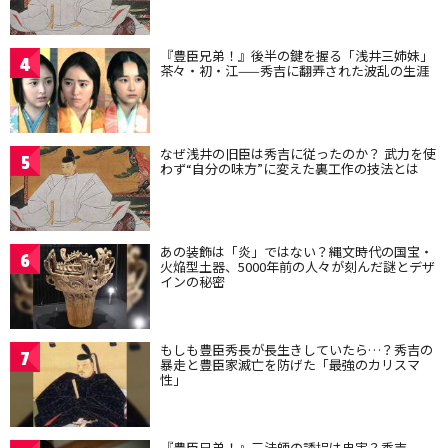
『豊臣兄弟！』後半の鍵を握る「浅井三姉妹」
4
茶々・初・江——秀吉に翻弄された波乱の生涯
なぜ浅井の旧臣は秀吉に従ったのか？ 武力を使
5
わず“自分の味方”に変えた裏工作の技法とは
あの装飾は「炎」ではない？縄文時代の国宝・
6
火焔型土器、5000年前の人々が刻んだ謎とデザ
インの秘密
もしも豊臣秀長が長生きしていたら…？秀吉の
7
暴走と豊臣家滅亡を防げた「最強のカリスマ
性」
『豊臣兄弟！』三法師の誘拐は史実？秀吉