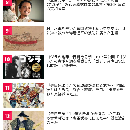
8
の“暴挙”、お市＆勝家再婚の真意…第30回放送
の真相考察
村上水軍を率いた戦国武将！幼い弟を支え、共
9
に海へ散った得居通幸の波乱に満ちた生涯
ゴジラの咆哮で目覚める朝…1954年公開『ゴジ
10
ラ』の貴重音源を搭載した「ゴジラ音声目覚ま
し時計」が新発売
『豊臣兄弟！』で萩原護が演じる武将・小堀正
11
次とは？秀長・秀吉・家康が重用、“出家を重
ねた実務派”の生涯
【豊臣兄弟！】2度の改易から復活した武将・
12
多賀秀種とは？豊臣秀長に仕えた半年間と波乱
の生涯