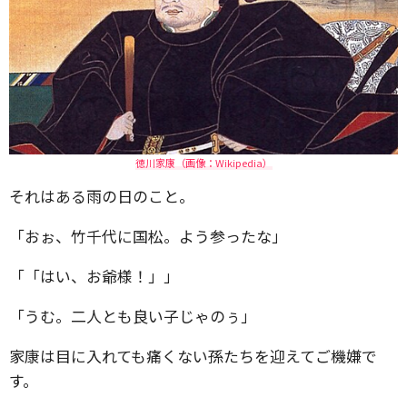
徳川家康（画像：Wikipedia）
それはある雨の日のこと。
「おぉ、竹千代に国松。よう参ったな」
「「はい、お爺様！」」
「うむ。二人とも良い子じゃのぅ」
家康は目に入れても痛くない孫たちを迎えてご機嫌で
す。