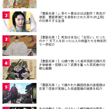
『豊臣兄弟！』茶々＝悪女はほぼ創作？秀吉が
2
溺愛、豊臣家滅亡を背負わされた茶々(井上和)
の壮絶すぎる生涯
【豊臣兄弟！】秀吉は本当に「女狂い」だった
3
のか？ 天下人を彩った11人の側室たちを時系列
で一挙紹介
【豊臣兄弟！】22歳で散った長宗我部元親の天
4
才後継者・信親とは？武勇を奮った若武者の壮
絶な最期
『豊臣兄弟！』で描かれた織田信長の道普請は
5
史実？信長が実施した街道整備の施策を紹介
あの装飾は「炎」ではない？縄文時代の国宝・