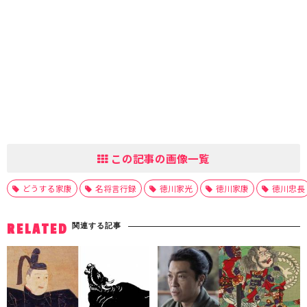
この記事の画像一覧
どうする家康
名将言行録
徳川家光
徳川家康
徳川忠長
関連する記事
RELATED