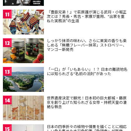
『豊臣兄弟！』で萩原護が演じる武将・小堀正
11
次とは？秀長・秀吉・家康が重用、“出家を重
ねた実務派”の生涯
しっかり抹茶の味わい、さらに果実の香りも楽
12
しめる「無糖フレーバー抹茶」ストロベリー、
マンゴー新発売
「一口」が「いもあらい」！？ 日本の難読地名
13
には知られざる“名前の法則”があった
世界遺産決定で脚光！日本初の巨大都城・藤原
14
京を創り上げた知られざる女帝・持統天皇の凄
絶な執念
日本の四季折々の植物や情景を描くことに相応
15
しい色を集めた水彩色鉛筆『色辞典』が新発