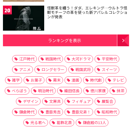
怪獣革を纏う！ダダ、エレキング…ウルトラ怪
20
獣モチーフの革を使った新アパレルコレクショ
ンが発表
ランキングを表示
江戸時代
戦国時代
大河ドラマ
平安時代
アニメ
ロングセラー
戦国武将
スイーツ
雑学
お菓子
幕末
漫画
時代劇
テレビ
べらぼう
明治時代
織田信長
徳川家康
抹茶
デザイン
文房具
フィギュア
展覧会
鎌倉時代
豊臣秀吉
豊臣兄弟！
昭和時代
光る君へ
葛飾北斎
鎌倉殿の13人