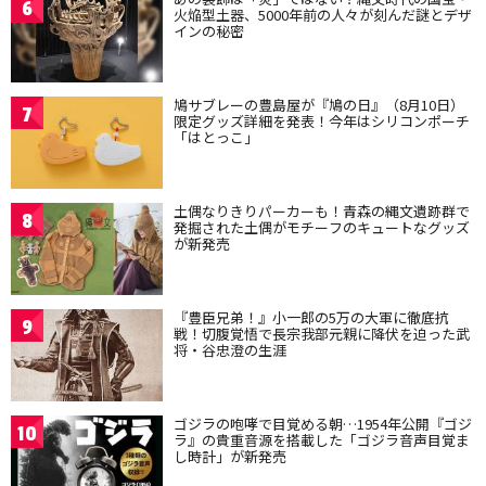
6
火焔型土器、5000年前の人々が刻んだ謎とデザ
インの秘密
鳩サブレーの豊島屋が『鳩の日』（8月10日）
7
限定グッズ詳細を発表！今年はシリコンポーチ
「はとっこ」
土偶なりきりパーカーも！青森の縄文遺跡群で
8
発掘された土偶がモチーフのキュートなグッズ
が新発売
『豊臣兄弟！』小一郎の5万の大軍に徹底抗
9
戦！切腹覚悟で長宗我部元親に降伏を迫った武
将・谷忠澄の生涯
ゴジラの咆哮で目覚める朝…1954年公開『ゴジ
10
ラ』の貴重音源を搭載した「ゴジラ音声目覚ま
し時計」が新発売