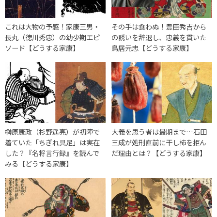
これは大物の予感！家康三男・
その手は食わぬ！豊臣秀吉から
長丸（徳川秀忠）の幼少期エピ
の誘いを辞退し、忠義を貫いた
ソード【どうする家康】
鳥居元忠【どうする家康】
榊原康政（杉野遥亮）が初陣で
大義を思う者は最期まで…石田
着ていた「ちぎれ具足」は実在
三成が処刑直前に干し柿を拒ん
した？『名将言行録』を読んで
だ理由とは？【どうする家康】
みる【どうする家康】