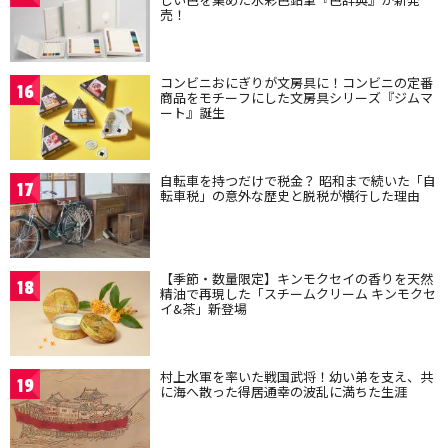
売！
コンビニおにぎりが文房具に！コンビニの定番
16
商品をモチーフにした文房具シリーズ『ジムマ
ート』誕生
自転車を持つだけで税金？ 昭和まで続いた「自
17
転車税」の意外な歴史と脱税が横行した理由
【季節・数量限定】キンモクセイの香りを天然
18
精油で再現した「スチームクリーム キンモクセ
イ&茶」新登場
村上水軍を率いた戦国武将！幼い弟を支え、共
19
に海へ散った得居通幸の波乱に満ちた生涯