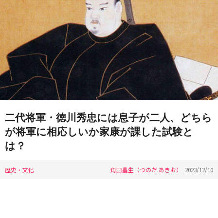
二代将軍・徳川秀忠には息子が二人、どちら
が将軍に相応しいか家康が課した試験と
は？
歴史・文化
角田晶生（つのだ あきお）
2023/12/10