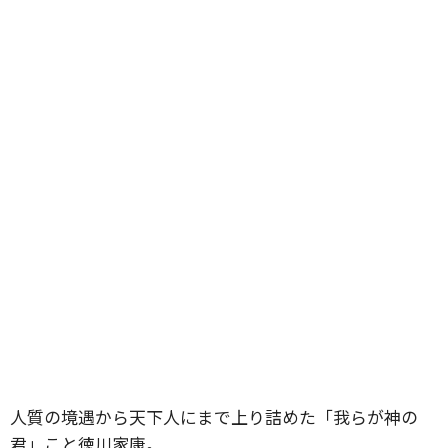
人質の境遇から天下人にまで上り詰めた「我らが神の
君」こと徳川家康。