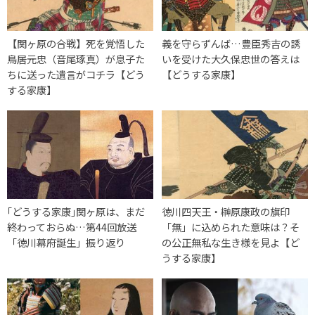
【関ヶ原の合戦】死を覚悟した
義を守らずんば…豊臣秀吉の誘
鳥居元忠（音尾琢真）が息子た
いを受けた大久保忠世の答えは
ちに送った遺言がコチラ【どう
【どうする家康】
する家康】
｢どうする家康｣関ヶ原は、まだ
徳川四天王・榊原康政の旗印
終わっておらぬ…第44回放送
「無」に込められた意味は？そ
「徳川幕府誕生」振り返り
の公正無私な生き様を見よ【ど
うする家康】