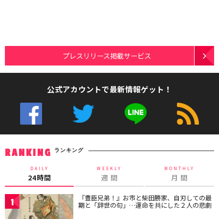
プレスリリース掲載サービス
公式アカウントで最新情報ゲット！
ランキング
RANKING
DAILY
WEEKLY
MONTHLY
24時間
週 間
月 間
『豊臣兄弟！』お市と柴田勝家、自刃しての最
1
期と「辞世の句」…運命を共にした２人の悲劇